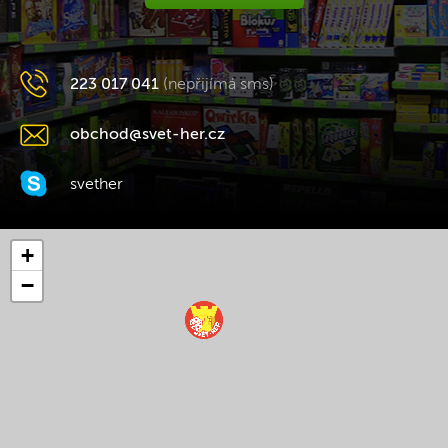
223 017 041
(nepřijímá sms)
obchod@svet-her.cz
svether
+
−