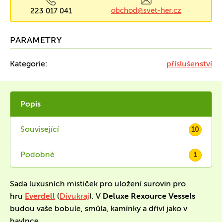
obchod@svet-her.cz
223 017 041
PARAMETRY
Kategorie:
příslušenství
Popis
Související
10
Podobné
1
Sada luxusních mističek pro uložení surovin pro
hru
Everdell
(
Divukraj
). V
Deluxe Rexource Vessels
budou vaše bobule, smůla, kamínky a dříví jako v
bavlnce.