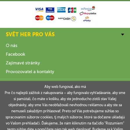
SVĚT HER PRO VÁS
O nás
Facebook
Zajímavé stránky
Provozovatel a kontakty
VŠE O NÁKUPU
Aby web fungoval, ako má
Pre čo najlepší zážitok z nakupovania – aby fungovalo vyhľadávanie, aby sme
si pamätali, čo máte v košíku, aby ste jednoducho zistili stav Vašej
INFORMACE
objednávky, aby sme Vás neobťažovali nevhodnou reklamou a aby ste sa
nemuseli zakaždým prihlasovať. Preto od Vás potrebujeme súhlas so
VAŠE OBJEDNÁVKY
spracovaním súborov cookies, tj malých súborov, ktoré sa dočasne ukladajú
vo Vašom prehliadači. Ďakujeme, že nám kliknutím na tlačidlo "Rozumiem"
tento súhlas dáte a pomôžete nám tak web zlepšovať. Budeme sa k Vašim