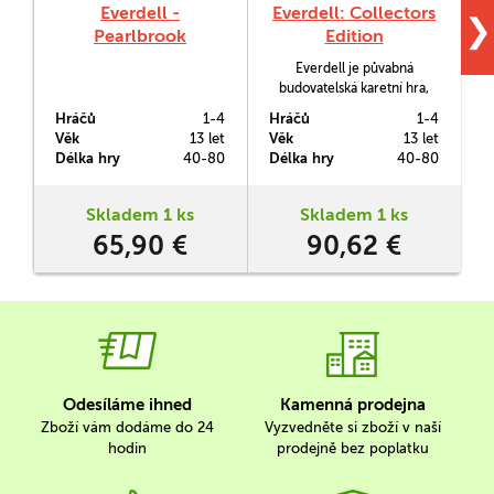
Everdell -
Everdell: Collectors
E
❯
Pearlbrook
Edition
(Collector's Edition)
Everdell je půvabná
budovatelská karetní hra,
která se odehrává v
Hráčů
1-4
Hráčů
1-4
H
divukrajném údolí
Věk
13 let
Věk
13 let
V
osídleném lesními tvory.
z
Délka hry
40-80
Délka hry
40-80
D
Těm již začíná být jejich
domovina malá, a tak se
vydávají dál, obsadit nová
Skladem 1 ks
Skladem 1 ks
území a vybudovat nová
65,90 €
90,62 €
města.
Odesíláme ihned
Kamenná prodejna
Zboží vám dodáme do 24
Vyzvedněte si zboží v naší
hodin
prodejně bez poplatku