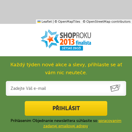
Leaflet
|
© OpenMapTiles
© OpenStreetMap contributors
Každý týden nové akce a slevy, přihlaste se ať
vám nic neuteče.
PŘIHLÁSIT
Prihlásením Objednanie newslettera súhlasíte so
spracovaním
zadanej emailovej adresy
.