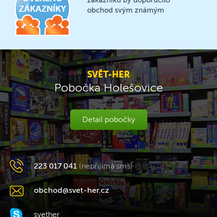
zákazníků by doporučilo
obchod svým známým
SVĚT-HER
Pobočka Holešovice
Detail pobočky
223 017 041
(nepřijímá sms)
obchod@svet-her.cz
svether