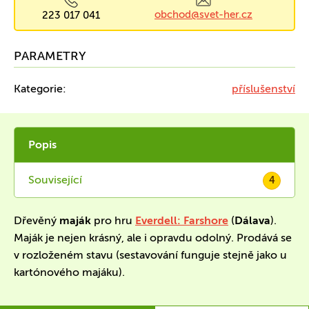
obchod@svet-her.cz
223 017 041
PARAMETRY
Kategorie:
příslušenství
Popis
Související
4
Dřevěný
maják
pro hru
Everdell: Farshore
(
Dálava
).
Maják je nejen krásný, ale i opravdu odolný. Prodává se
v rozloženém stavu (sestavování funguje stejně jako u
kartónového majáku).