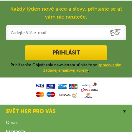
Každý týden nové akce a slevy, přihlaste se ať
vám nic neuteče.
PŘIHLÁSIT
Prihlásením Objednanie newslettera súhlasíte so
spracovaním
zadanej emailovej adresy
.
SVĚT HER PRO VÁS
O nás
Facebook