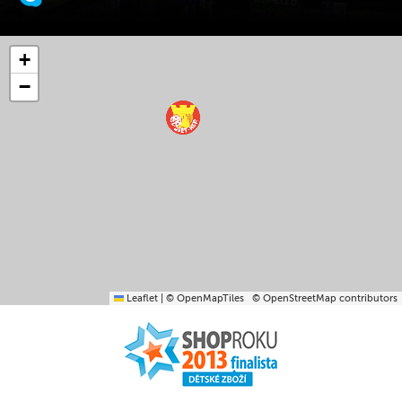
+
−
Leaflet
|
© OpenMapTiles
© OpenStreetMap contributors