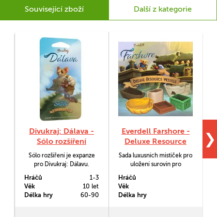
Související zboží
Další z kategorie
Divukraj: Dálava -
Everdell Farshore -
❯
Sólo rozšíření
Deluxe Resource
Vessels
Sólo rozšíření je expanze
Sada luxusních mističek pro
D
pro Divukraj: Dálavu.
uložení surovin pro
Umožňuje hrát ve verzi pro
hru Everdell Farshore
s
Hráčů
1-3
Hráčů
H
jednoho hráče. Nový souboj
(Divukraj Dálava). V Deluxe
Věk
10 let
Věk
V
s pirátkou si ale můžete užít
Rexource Vessels budou
Délka hry
60-90
Délka hry
D
i ve dvou či ve třech.
vaše suroviny jako v
bavlnce.