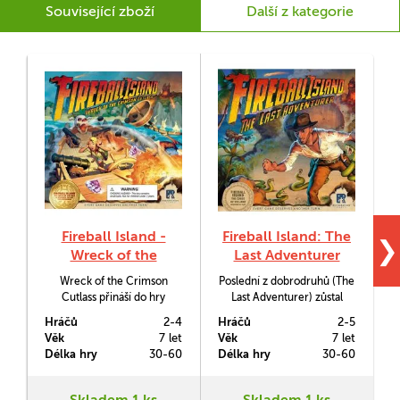
Související zboží
Další z kategorie
Fireball Island -
Fireball Island: The
❯
Wreck of the
Last Adventurer
Crimson Cutlass
Wreck of the Crimson
Poslední z dobrodruhů (The
N
Cutlass přináší do hry
Last Adventurer) zůstal
Fireball Island: The Curse of
uvězněný na Fireball Islandu
Hráčů
2-4
Hráčů
2-5
H
Vul-Kar novou herní oblast.
již po dlouhou dobu.
Věk
7 let
Věk
7 let
V
Délka hry
30-60
Délka hry
30-60
D
S
Skladem 1 ks
Skladem 1 ks