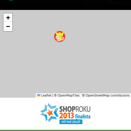
+
−
Leaflet
|
© OpenMapTiles
© OpenStreetMap contributors