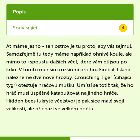
Popis
Související
4
Ať máme jasno - ten ostrov je tu proto, aby vás sejmul.
Samozřejmě tu tedy máme například ohnivé koule, ale
mimo to i spoustu dalších věcí, které vám půjsou po
krku. V tomto menším rozšíření pro hru Fireball Island
nalezneme dvě nové hrozby. Crouching Tiger (číhající
tygr) otestuje hráčovu mušku. Umístí se totiž tak, že ho
hráč musí úspěšně katapultovat na jiného hráče.
Hidden bees (ukryté včelstvo) je pak sice malé svojí
velikostí, ale přichází ve velkém počtu.