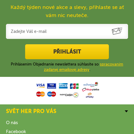
Každý týden nové akce a slevy, přihlaste se ať
vám nic neuteče.
PŘIHLÁSIT
Prihlásením Objednanie newslettera súhlasíte so
spracovaním
zadanej emailovej adresy
.
SVĚT HER PRO VÁS
O nás
Facebook