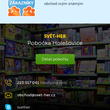
obchod svým známým
SVĚT-HER
Pobočka Holešovice
Detail pobočky
223 017 041
(nepřijímá sms)
obchod@svet-her.cz
svether