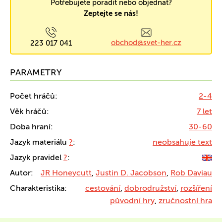
Potřebujete poradit nebo objednat?
Zeptejte se nás!
obchod@svet-her.cz
223 017 041
PARAMETRY
Počet hráčů:
2-4
Věk hráčů:
7 let
Doba hraní:
30-60
Jazyk materiálu
?
:
neobsahuje text
Jazyk pravidel
?
:
Autor:
JR Honeycutt
,
Justin D. Jacobson
,
Rob Daviau
Charakteristika:
cestování
,
dobrodružství
,
rozšíření
původní hry
,
zručnostní hra