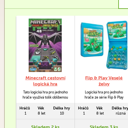
Minecraft cestovní
Flip & Play Veselé
logická hra
želvy
Tato logická hra pro jednoho
Logická hra pro jednoho
hráče využívá tolik oblíbenou
hráče ze série Flip & Play
pixelovskou grafiku
Veselé želby (Topsy Turtles), v
Minecraftu, takže pokud
níž je vaším úkolem otočit
Hráčů
Věk
Délka hry
Hráčů
Věk
Délka hr
chcete, aby se vaše děti sem
všechny želvy správnou
1
8 let
10
1
8 let
různá
tam pustily do řešení
stranou vzhůru. Hra obsahuje
logických úloh, je tato hra
40 zadání s rostoucí
Skladem 2 ks
Skladem 3 ks