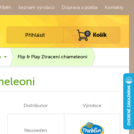
říběh
Seznam výrobců
Doprava a platba
Kontakty
Přihlásit
0
Košík
n
Flip & Play Ztracení chameleoni
meleoni
Distributor
Výrobce
Neuveden