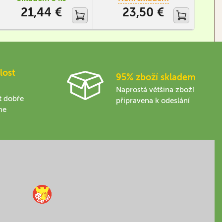
vazb
21,44 €
23,50 €
lost
95% zboží skladem
Naprostá většina zboží
t dobře
připravena k odeslání
me