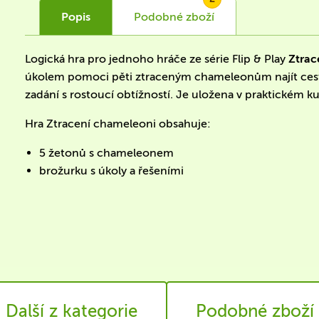
Popis
Podobné
zboží
Logická hra pro jednoho hráče ze série Flip & Play
Ztrac
úkolem pomoci pěti ztraceným chameleonům najít cest
zadání s rostoucí obtížností. Je uložena v praktickém ku
Hra Ztracení chameleoni obsahuje:
5 žetonů s chameleonem
brožurku s úkoly a řešeními
Další z kategorie
Podobné zboží