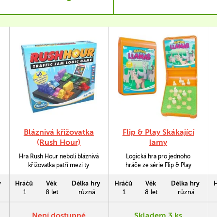
Bláznivá křižovatka
Flip & Play Skákající
(Rush Hour)
lamy
Hra Rush Hour neboli bláznivá
Logická hra pro jednoho
křižovatka patří mezi ty
hráče ze série Flip & Play
nejlepší logické hry. Můžete
Skákající lamy (Leaping
jednoduchou a velmi
Llamas), v níž je vaším úkolem
y
Hráčů
Věk
Délka hry
Hráčů
Věk
Délka hry
zábavnou formou rozvíjet své
přeskakovat přes lamy, dokud
1
8 let
různá
1
8 let
různá
logické myšlení. Hra chytne
na hrací ploše nezůstane
každého, kdo miluje logiku
jedna jediná. Hra obsahuje 40
Není dostupné
Skladem 3 ks