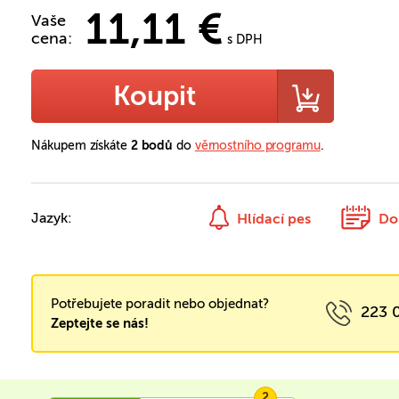
11,11 €
Vaše
cena:
s DPH
Koupit
Nákupem získáte
2 bodů
do
věrnostního programu
.
Jazyk:
Hlídací pes
Do
Potřebujete poradit nebo objednat?
223 
Zeptejte se nás!
2