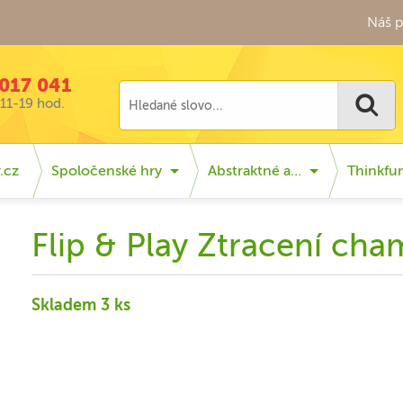
Náš p
017 041
11-19 hod.
.cz
Spoločenské hry
Abstraktné a…
Thinkfu
Flip & Play Ztracení cha
Skladem 3 ks