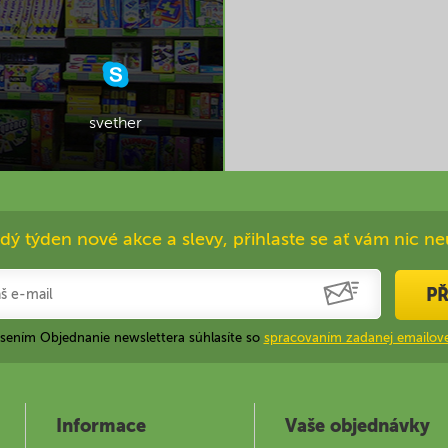
svether
dý týden nové akce a slevy, přihlaste se ať vám nic ne
PŘ
ásením Objednanie newslettera súhlasíte so
spracovaním zadanej emailove
Informace
Vaše objednávky