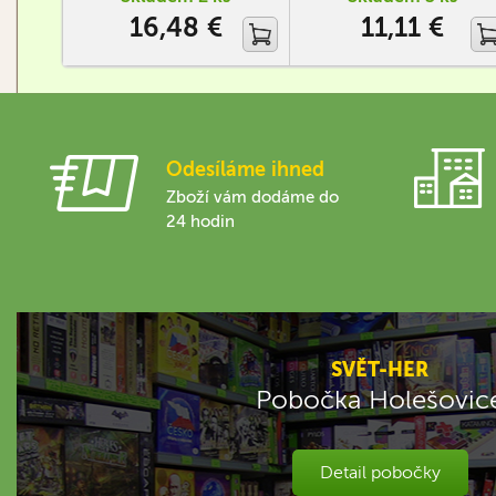
skutečným darem z nebes.
obtížností. Je uložena v
16,48 €
11,11 €
Hra je magnetická, obsahuje
praktickém kufříku, který se
40 úloh rostoucí obtížnosti,
hodí třeba na cesty autem.
přičemž ty poslední dají
opravdu…
Odesíláme ihned
Zboží vám dodáme do
24 hodin
SVĚT-HER
Pobočka Holešovic
Detail pobočky