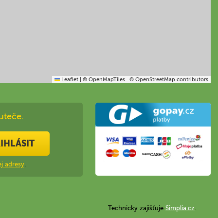
Leaflet
|
© OpenMapTiles
© OpenStreetMap contributors
uteče.
IHLÁSIT
j adresy
.
Technicky zajišťuje
Simplia.cz
.