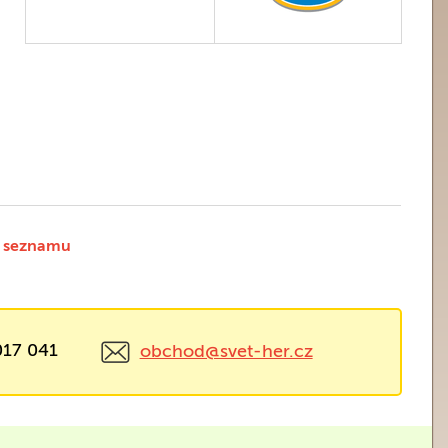
 seznamu
017 041
obchod@svet-her.cz