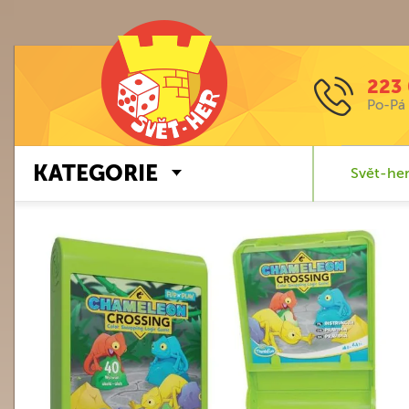
223 
Po-Pá 
KATEGORIE
Svět-her