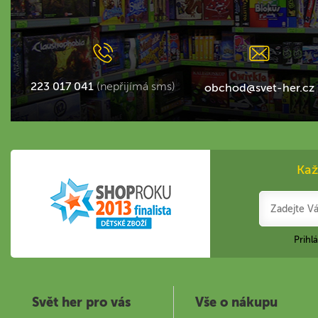
223 017 041
(nepřijímá sms)
obchod@svet-her.cz
Kaž
Prihl
Svět her pro vás
Vše o nákupu