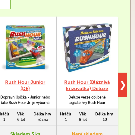
Rush Hour Junior
Rush Hour (Bláznivá
Blá
❯
(DE)
křižovatka) Deluxe
M
Dopravní špička - Junior nebo
Deluxe verze oblíbené
Magne
také Rush Hour Jr. je výborná
logické hry Rush Hour
log
logická hra ve které si
obsahuje oproti původní verzi
hráč
procvičíte logické myšlení.
o 20 karet s úlohami více a
spol
Hráčů
Věk
Délka hry
Hráčů
Věk
Délka hry
Hráčů
Tato verze hry Rush Hour je
má autíčka ve stylových
hry
1
6 let
různá
1
8 let
10
1
vyvynuto pro děti již od 6 let.
metalických odstínech.
pos
knížce
Skladem 3 ks
Není skladem