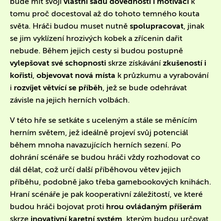
bude mít svoji
vlastní sadu dovedností i motivací
k
tomu proč docestoval až do tohoto temného kouta
světa. Hráči budou muset nutně
spolupracovat
, jinak
se jim vyklízení hrozivých kobek a zřícenin dařit
nebude. Během jejich cesty si budou postupně
vylepšovat své schopnosti
skrze získávání
zkušeností i
kořisti
,
objevovat nová místa
k průzkumu a vyrabování
i
rozvíjet větvící se příběh
, jež se bude odehrávat
závisle na jejich herních volbách.
V této hře se setkáte s uceleným a stále se měnícím
herním světem, jež ideálně projeví svůj potenciál
během mnoha navazujících herních sezení. Po
dohrání scénáře se budou hráči vždy rozhodovat co
dál dělat, což určí další příběhovou větev jejich
příběhu, podobně jako třeba gamebookových knihách.
Hraní scénáře je pak kooperativní záležitostí, ve které
budou hráči bojovat proti
hrou ovládaným příšerám
skrze
inovativní karetní systém
, kterým budou určovat