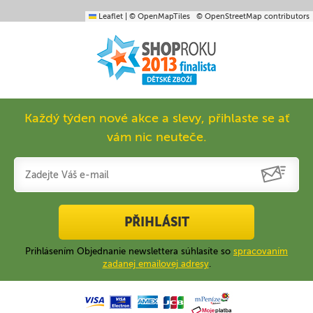
Leaflet
|
© OpenMapTiles
© OpenStreetMap contributors
Každý týden nové akce a slevy, přihlaste se ať
vám nic neuteče.
PŘIHLÁSIT
Prihlásením Objednanie newslettera súhlasíte so
spracovaním
zadanej emailovej adresy
.