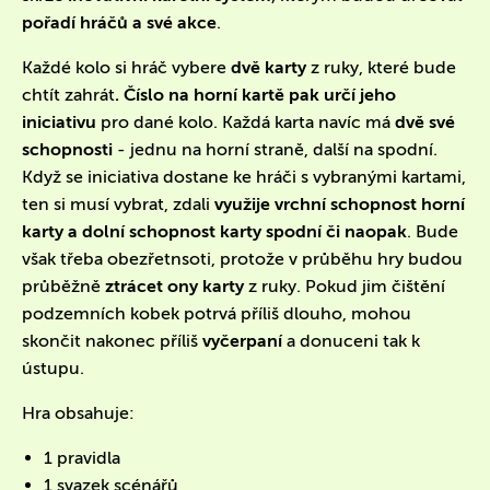
pořadí hráčů a své akce
.
Každé kolo si hráč vybere
dvě karty
z ruky, které bude
chtít zahrát
. Číslo na horní kartě pak určí jeho
iniciativu
pro dané kolo. Každá karta navíc má
dvě své
schopnosti
- jednu na horní straně, další na spodní.
Když se iniciativa dostane ke hráči s vybranými kartami,
ten si musí vybrat, zdali
využije vrchní schopnost horní
karty a dolní schopnost karty spodní či naopak
. Bude
však třeba obezřetnsoti, protože v průběhu hry budou
průběžně
ztrácet ony karty
z ruky. Pokud jim čištění
podzemních kobek potrvá příliš dlouho, mohou
skončit nakonec příliš
vyčerpaní
a donuceni tak k
ústupu.
Hra obsahuje:
1 pravidla
1 svazek scénářů