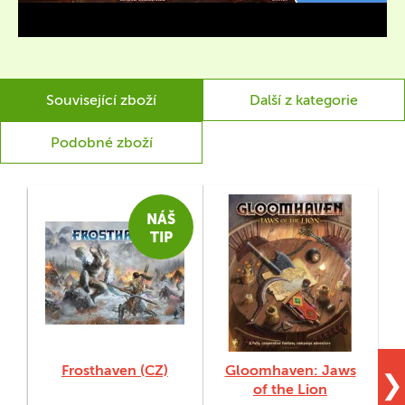
Související zboží
Další z kategorie
Podobné zboží
NÁŠ
TIP
Frosthaven (CZ)
Gloomhaven: Jaws
❯
of the Lion