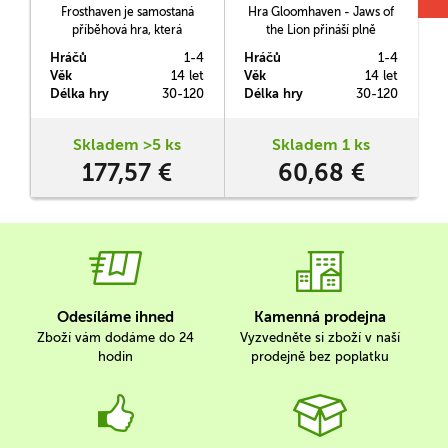
Frosthaven je samostaná
Hra Gloomhaven - Jaws of
příběhová hra, která
the Lion přináší plně
navazuje na Gloomhaven,
kooperativní kampaň plnou
k
Hráčů
1-4
Hráčů
1-4
H
avšak zároveň umožňuje
taktických soubojů
Věk
14 let
Věk
14 let
V
oběma hrám postavy a
zasazených do jedinečného
z
Délka hry
30-120
Délka hry
30-120
D
předměty vzájemně
fantasy světa. V roli
využívat. Čeká vás nová
ostřílených žoldnéřů se v ní
o
kampaň se stovkou scénářů,
společně vydáte vstříc
Skladem >5 ks
Skladem 1 ks
novými postavami,
napínavému dobrodružství
177,57 €
60,68 €
předměty, rasami i
plnému zapeklitých voleb,
nepřáteli. Ocitnete se na
napínavých výzev a
malé základně daleko na
překvapivých zvratů.
sever od hlavního města
White…
Odesíláme ihned
Kamenná prodejna
Zboží vám dodáme do 24
Vyzvedněte si zboží v naší
hodin
prodejně bez poplatku