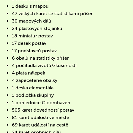
1 desku s mapou
47 velkých karet se statistikami příšer
30 mapových dílů
24 plastových stojánků
18 miniatur postav
17 desek postav
17 podstavců postav
6 obalů na statistiky příšer
4 počítadla životů/zkušeností
4 plata nálepek
4 zapečetěné obálky
1 deska elementála
1 podložka skupiny
1 pohlednice Gloomhaven
505 karet dovedností postav
81 karet událostí ve městě
69 karet událostí na cestě
24 karet osobních cílů