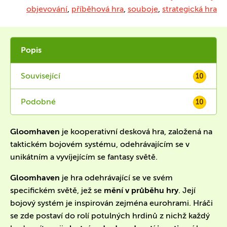
objevování
,
příběhová hra
,
souboje
,
strategická hra
Popis
Související
10
Podobné
10
Gloomhaven
je kooperativní desková hra, založená na
taktickém bojovém systému, odehrávajícím se v
unikátním a vyvíjejícím se fantasy světě.
Gloomhaven
je hra odehrávající se ve svém
specifickém světě, jež se
mění v průběhu hry
. Její
bojový systém je inspirován zejména eurohrami. Hráči
se zde postaví do rolí potulných hrdinů z nichž každý