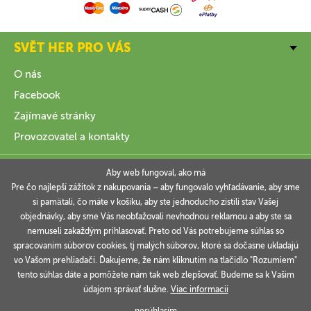
SVĚT HER PRO VÁS
O nás
Facebook
Zajímavé stránky
Provozovatel a kontakty
VŠE O NÁKUPU
Aby web fungoval, ako má
Pre čo najlepší zážitok z nakupovania – aby fungovalo vyhľadávanie, aby sme
si pamätali, čo máte v košíku, aby ste jednoducho zistili stav Vašej
INFORMACE
objednávky, aby sme Vás neobťažovali nevhodnou reklamou a aby ste sa
nemuseli zakaždým prihlasovať. Preto od Vás potrebujeme súhlas so
VAŠE OBJEDNÁVKY
spracovaním súborov cookies, tj malých súborov, ktoré sa dočasne ukladajú
vo Vašom prehliadači. Ďakujeme, že nám kliknutím na tlačidlo "Rozumiem"
tento súhlas dáte a pomôžete nám tak web zlepšovať. Budeme sa k Vašim
údajom správať slušne.
Viac informacií
Technicky zajišťuje
Simplia.cz
.