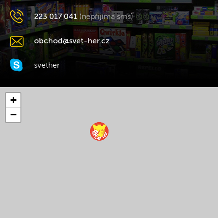
223 017 041
(nepřijímá sms)
obchod@svet-her.cz
svether
+
−