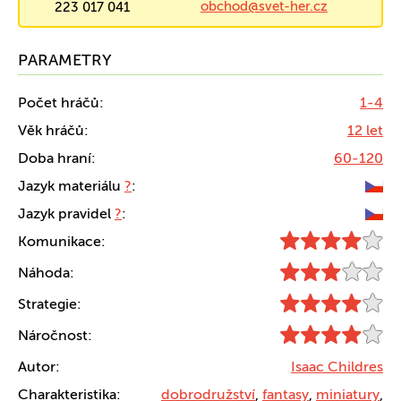
obchod@svet-her.cz
223 017 041
PARAMETRY
Počet hráčů:
1-4
Věk hráčů:
12 let
Doba hraní:
60-120
Jazyk materiálu
?
:
Jazyk pravidel
?
:
Komunikace:
Náhoda:
Strategie:
Náročnost:
Autor:
Isaac Childres
Charakteristika:
dobrodružství
,
fantasy
,
miniatury
,