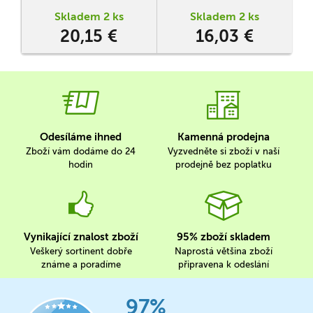
nastavitelnou obtížnost, díky
nastavitelnou obtížnost, díky
p
Skladem 2 ks
Skladem 2 ks
které je každý závod
které je každý závod
n
20,15 €
16,03 €
napínavý a nepředvídatelný.
napínavý a nepředvídatelný.
Odesíláme ihned
Kamenná prodejna
Zboží vám dodáme do 24
Vyzvedněte si zboží v naší
hodin
prodejně bez poplatku
Vynikající znalost zboží
95% zboží skladem
Veškerý sortinent dobře
Naprostá většina zboží
známe a poradíme
připravena k odeslání
97%