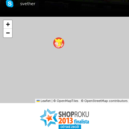
svether
+
−
Leaflet
|
© OpenMapTiles
© OpenStreetMap contributors