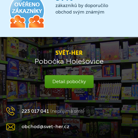
zákazníků by doporučilo
obchod svým známým
SVĚT-HER
Pobočka Holešovice
Detail pobočky
223 017 041
(nepřijímá sms)
obchod@svet-her.cz