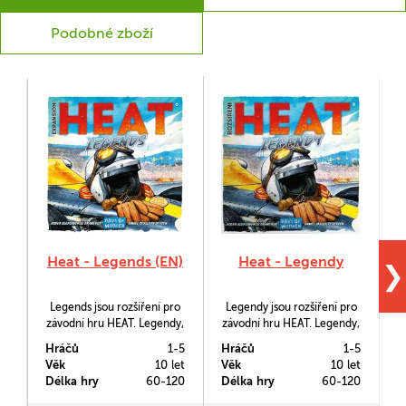
Podobné zboží
Heat - Legends (EN)
Heat - Legendy
❯
Legends jsou rozšíření pro
Legendy jsou rozšíření pro
závodní hru HEAT. Legendy,
závodní hru HEAT. Legendy,
které postavíte na start,
které postavíte na start,
Hráčů
1-5
Hráčů
1-5
H
nejsou jen tak na okrasu -
nejsou jen tak na okrasu -
Věk
10 let
Věk
10 let
V
jsou rychlejší, ostřejší a
jsou rychlejší, ostřejší a
c
Délka hry
60-120
Délka hry
60-120
D
odolnější než kdy dřív, mají
odolnější než kdy dřív, mají
nové schopnosti a
nové schopnosti a