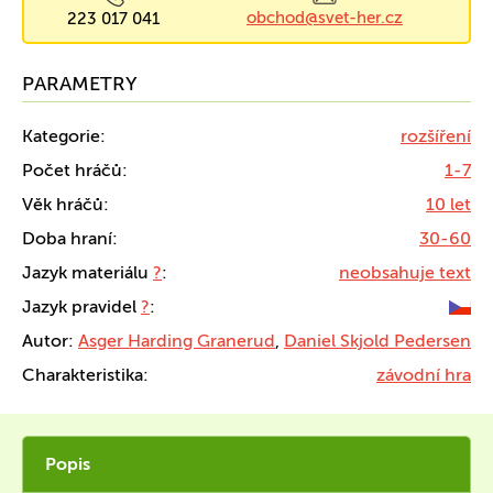
obchod@svet-her.cz
223 017 041
PARAMETRY
Kategorie:
rozšíření
Počet hráčů:
1-7
Věk hráčů:
10 let
Doba hraní:
30-60
Jazyk materiálu
?
:
neobsahuje text
Jazyk pravidel
?
:
Autor:
Asger Harding Granerud
,
Daniel Skjold Pedersen
Charakteristika:
závodní hra
Popis