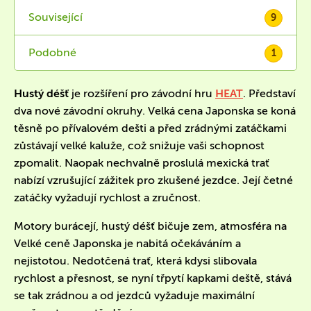
Související
9
Podobné
1
Hustý déšť
je rozšíření pro závodní hru
HEAT
. Představí
dva nové závodní okruhy. Velká cena Japonska se koná
těsně po přívalovém dešti a před zrádnými zatáčkami
zůstávají velké kaluže, což snižuje vaši schopnost
zpomalit. Naopak nechvalně proslulá mexická trať
nabízí vzrušující zážitek pro zkušené jezdce. Její četné
zatáčky vyžadují rychlost a zručnost.
Motory burácejí, hustý déšť bičuje zem, atmosféra na
Velké ceně Japonska je nabitá očekáváním a
nejistotou. Nedotčená trať, která kdysi slibovala
rychlost a přesnost, se nyní třpytí kapkami deště, stává
se tak zrádnou a od jezdců vyžaduje maximální