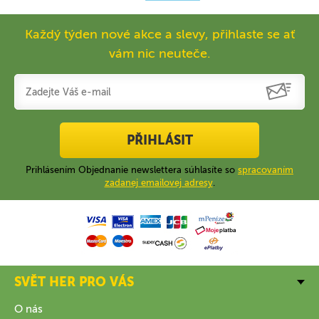
Každý týden nové akce a slevy, přihlaste se ať
vám nic neuteče.
PŘIHLÁSIT
Prihlásením Objednanie newslettera súhlasíte so
spracovaním
zadanej emailovej adresy
.
SVĚT HER PRO VÁS
O nás