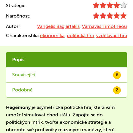
Strategie:
Náročnost:
Autor:
Vangelis Bagiartakis
,
Varnavas Timotheou
Charakteristika:
ekonomika
,
politická hra
,
vzdělávací hra
Popis
Související
6
Podobné
2
Hegemony
je asymetrická politická hra, která vám
umožní simulovat chod státu. Zapojte se do
politických intrik, tvořte ekonomické strategie a
ohromte své protivníky mazanými manévry, které