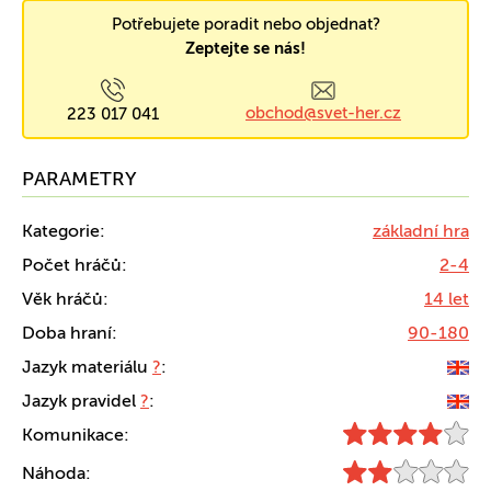
Potřebujete poradit nebo objednat?
Zeptejte se nás!
obchod@svet-her.cz
223 017 041
PARAMETRY
Kategorie:
základní hra
Počet hráčů:
2-4
Věk hráčů:
14 let
Doba hraní:
90-180
Jazyk materiálu
?
:
Jazyk pravidel
?
:
Komunikace:
Náhoda: