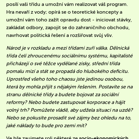
posílí vaši třídu a umožní vám realizovat váš program.
Hra nevaří z vody; opírá se o teoretické koncepty a
umožní vám toho zažít opravdu dost - iniciovat stávky,
zakládat odbory, zapojit se do zahraničního obchodu,
navrhovat politická řešení a rozšiřovat svůj vliv.
Národ je v rozkladu a mezi třídami zuří válka. Dělnická
třída čelí zhroucenému sociálnímu systému, kapitalisté
přicházejí o své těžce vydělané zisky, střední třída
pomalu mizí a stát se propadá do hlubokého deficitu.
Uprostřed všeho toho chaosu jste jedinou osobou,
která by mohla přijít s nějakým řešením. Postavíte se na
stranu dělnické třídy a budete bojovat za sociální
reformy? Nebo budete zastupovat korporace a hájit
volný trh? Pomůžete vládě, aby udžela situaci na uzdě?
Nebo se pokusíte prosadit své zájmy bez ohledu na to,
jaké náklady to bude pro zemi mít?
Ve hře zaujmete roli některé ze
socio-ekonomických