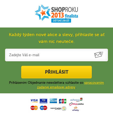
Každý týden nové akce a slevy, přihlaste se ať
vám nic neuteče.
PŘIHLÁSIT
Prihlásením Objednanie newslettera súhlasíte so
spracovaním
zadanej emailovej adresy
.