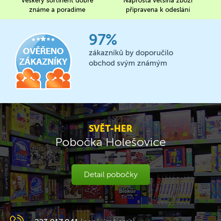
Veškerý sortinent dobře
Naprostá většina zboží
známe a poradíme
připravena k odeslání
97%
zákazníků by doporučilo
obchod svým známým
SVĚT-HER
Pobočka Holešovice
Detail pobočky