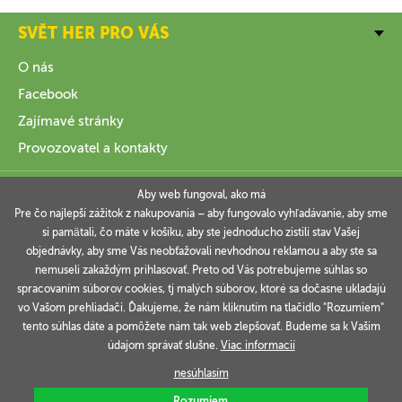
SVĚT HER PRO VÁS
O nás
Facebook
Zajímavé stránky
Provozovatel a kontakty
VŠE O NÁKUPU
Aby web fungoval, ako má
Pre čo najlepší zážitok z nakupovania – aby fungovalo vyhľadávanie, aby sme
si pamätali, čo máte v košíku, aby ste jednoducho zistili stav Vašej
INFORMACE
objednávky, aby sme Vás neobťažovali nevhodnou reklamou a aby ste sa
nemuseli zakaždým prihlasovať. Preto od Vás potrebujeme súhlas so
VAŠE OBJEDNÁVKY
spracovaním súborov cookies, tj malých súborov, ktoré sa dočasne ukladajú
vo Vašom prehliadači. Ďakujeme, že nám kliknutím na tlačidlo "Rozumiem"
tento súhlas dáte a pomôžete nám tak web zlepšovať. Budeme sa k Vašim
údajom správať slušne.
Viac informacií
Technicky zajišťuje
Simplia.cz
.
nesúhlasím
Rozumiem