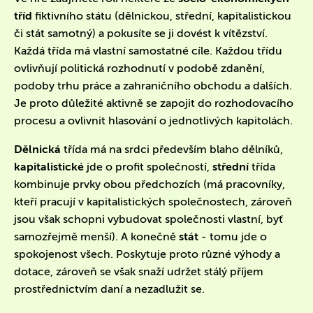
tříd
fiktivního státu (dělnickou, střední, kapitalistickou
či stát samotný) a pokusíte se ji dovést k vítězství.
Každá třída má vlastní samostatné cíle. Každou třídu
ovlivňují politická rozhodnutí v podobě zdanění,
podoby trhu práce a zahraničního obchodu a dalších.
Je proto důležité aktivně se zapojit do rozhodovacího
procesu a ovlivnit hlasování o jednotlivých kapitolách.
Dělnická
třída má na srdci především blaho dělníků,
kapitalistické
jde o profit společností,
střední
třída
kombinuje prvky obou předchozích (má pracovníky,
kteří pracují v kapitalistických společnostech, zároveň
jsou však schopni vybudovat společnosti vlastní, byť
samozřejmě menší). A konečně
stát
- tomu jde o
spokojenost všech. Poskytuje proto různé výhody a
dotace, zároveň se však snaží udržet stálý příjem
prostřednictvím daní a nezadlužit se.