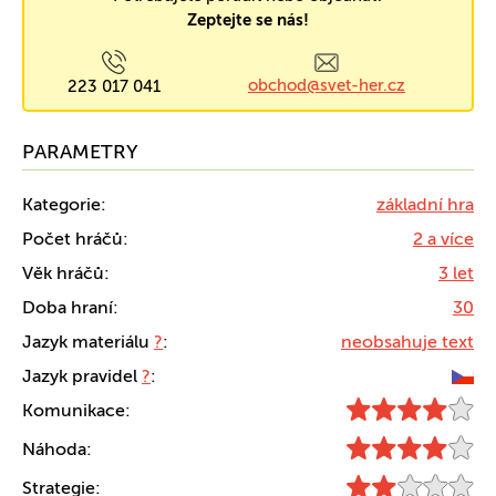
Zeptejte se nás!
obchod@svet-her.cz
223 017 041
PARAMETRY
Kategorie:
základní hra
Počet hráčů:
2 a více
Věk hráčů:
3 let
Doba hraní:
30
Jazyk materiálu
?
:
neobsahuje text
Jazyk pravidel
?
:
Komunikace:
Náhoda:
Strategie: