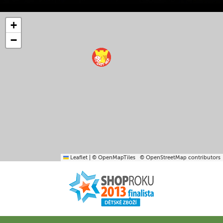
+
−
Leaflet
|
© OpenMapTiles
© OpenStreetMap contributors