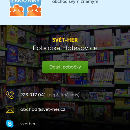
obchod svým známým
SVĚT-HER
Pobočka Holešovice
Detail pobočky
223 017 041
(nepřijímá sms)
obchod@svet-her.cz
svether