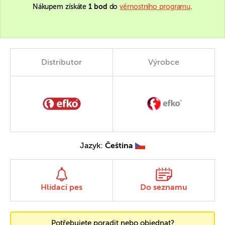
Nákupem získáte
1 bod
do
věrnostního programu
.
Distributor
Výrobce
Jazyk:
Čeština
Hlídací pes
Do seznamu
Potřebujete poradit nebo objednat?