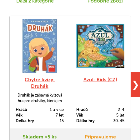
Další z kategorie
Podobné zboží
Chytré kvízy:
Azul: Kids (CZ)
❯
Druhák
Druhák je zábavná kvízová
S
hra pro druháky, která jim
s
umožní chytrou a
Hráčů
1 a více
Hráčů
2-4
H
nenásilnou formou
Věk
7 let
Věk
5 let
V
procvičit vše, co se učí v
j
Délka hry
15
Délka hry
30-45
D
druhé třídě.
Skladem >5 ks
Připravujeme