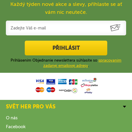
Každý týden nové akce a slevy, přihlaste se ať
vám nic neuteče.
PŘIHLÁSIT
Prihlásením Objednanie newslettera súhlasíte so
spracovaním
zadanej emailovej adresy
.
SVĚT HER PRO VÁS
O nás
Facebook