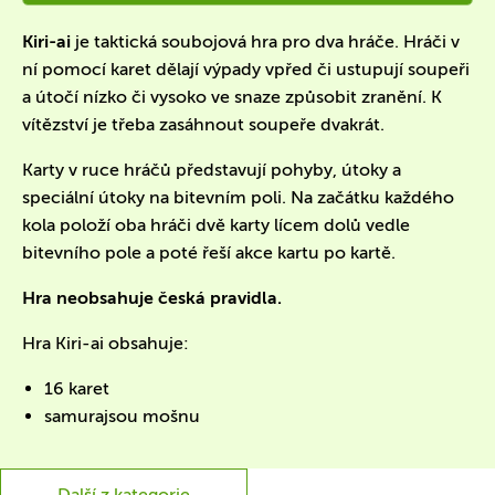
Kiri-ai
je taktická soubojová hra pro dva hráče. Hráči v
ní pomocí karet dělají výpady vpřed či ustupují soupeři
a útočí nízko či vysoko ve snaze způsobit zranění. K
vítězství je třeba zasáhnout soupeře dvakrát.
Karty v ruce hráčů představují pohyby, útoky a
speciální útoky na bitevním poli. Na začátku každého
kola položí oba hráči dvě karty lícem dolů vedle
bitevního pole a poté řeší akce kartu po kartě.
Hra neobsahuje česká pravidla.
Hra Kiri-ai obsahuje:
16 karet
samurajsou mošnu
Další z kategorie