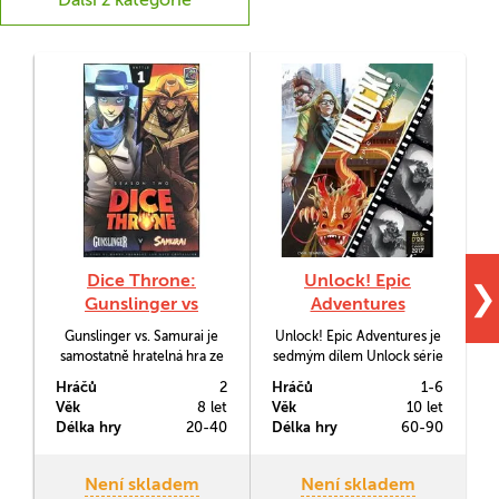
Dice Throne:
Unlock! Epic
❯
Gunslinger vs
Adventures
Samurai (Season 2,
Gunslinger vs. Samurai je
Unlock! Epic Adventures je
Box 1)
samostatně hratelná hra ze
sedmým dílem Unlock série
série Dice Throne určená
a obsahuje další tři "únikové"
Hráčů
2
Hráčů
1-6
H
pro dva hráče. S přidáním
scénáře, které si budete
Věk
8 let
Věk
10 let
V
dalších her ze série jí je pak
moci zahrát na vašem stole.
G
Délka hry
20-40
Délka hry
60-90
D
možné hrát i ve větším
počtu.
Není skladem
Není skladem