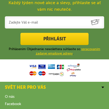
Každý týden nové akce a slevy, přihlaste se ať
vám nic neuteče.
PŘIHLÁSIT
Prihlásením Objednanie newslettera súhlasíte so
spracovaním
zadanej emailovej adresy
.
SVĚT HER PRO VÁS
O nás
Facebook