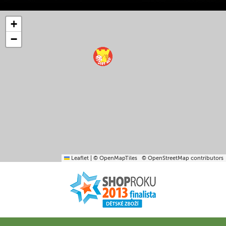
+
−
Leaflet
|
© OpenMapTiles
© OpenStreetMap contributors