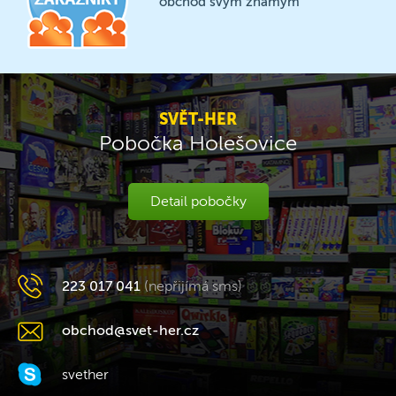
obchod svým známým
SVĚT-HER
Pobočka Holešovice
Detail pobočky
223 017 041
(nepřijímá sms)
obchod@svet-her.cz
svether