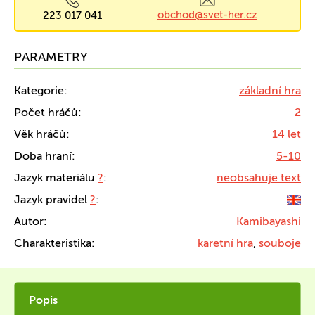
obchod@svet-her.cz
223 017 041
PARAMETRY
Kategorie:
základní hra
Počet hráčů:
2
Věk hráčů:
14 let
Doba hraní:
5-10
Jazyk materiálu
?
:
neobsahuje text
Jazyk pravidel
?
:
Autor:
Kamibayashi
Charakteristika:
karetní hra
,
souboje
Popis