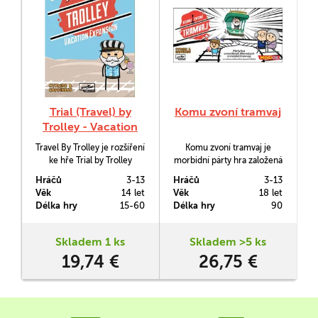
Trial (Travel) by
Komu zvoní tramvaj
Trolley - Vacation
Expansion
Travel By Trolley je rozšíření
Komu zvoní tramvaj je
ke hře Trial by Trolley
morbidní párty hra založená
(česky vyšlo jako Komu
na morálních dilematech,
Hráčů
3-13
Hráčů
3-13
zvoní tramvaj) s
vraždící tramvaji a
Věk
14 let
Věk
18 let
cestovatelskou tématikou.
ilustracích oblíbeného
Délka hry
15-60
Délka hry
90
webkomiksu Cyanide &
Happiness.
Skladem 1 ks
Skladem >5 ks
19,74 €
26,75 €