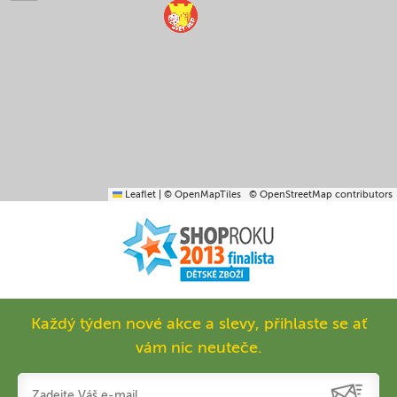
Leaflet
|
© OpenMapTiles
© OpenStreetMap contributors
Každý týden nové akce a slevy, přihlaste se ať
vám nic neuteče.