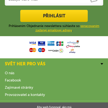
PŘIHLÁSIT
Prihlásením Objednanie newslettera súhlasíte so
spracovaním
zadanej emailovej adresy
.
SVĚT HER PRO VÁS
O nás
Facebook
Zajímavé stránky
Provozovatel a kontakty
VŠE O NÁKUPU
Aby web fungoval, ako má