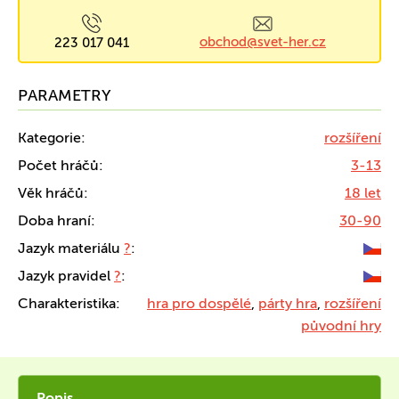
obchod@svet-her.cz
223 017 041
PARAMETRY
Kategorie:
rozšíření
Počet hráčů:
3-13
Věk hráčů:
18 let
Doba hraní:
30-90
Jazyk materiálu
?
:
Jazyk pravidel
?
:
Charakteristika:
hra pro dospělé
,
párty hra
,
rozšíření
původní hry
Popis