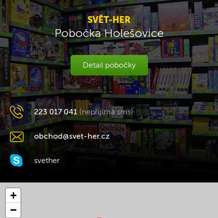
SVĚT-HER
Pobočka Holešovice
Detail pobočky
223 017 041
(nepřijímá sms)
obchod@svet-her.cz
svether
+
−