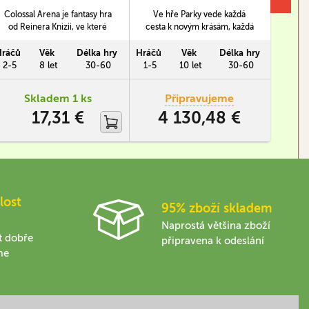
Colossal Arena je fantasy hra
Ve hře Parky vede každá
Stuffe
od Reinera Knizii, ve které
cesta k novým krásám, každá
kooper
budete sázet na vašeho
bystřina kypí životem, každý
sku
favorita v gladiátorské aréně a
západ slunce usazuje unikátní
ochrá
Hráčů
Věk
Délka hry
Hráčů
Věk
Délka hry
Hráčů
společně s ním se vyhýbat
vzpomínky a každá hora
noční
2-5
8 let
30-60
1-5
10 let
30-60
2-4
úskalím které na vás
přichází s novými výzvami.
které
přichystali spoluhráči.
Druhá edice obsahuje 63
koutec
Skladem 1 ks
Připravujeme
národních parků Spojených
se vý
17,31 €
4 130,48 €
států s novými, nádhernými
ilustracemi a rozšířenou
hratelností.
lost
95% zboží skladem
Naprostá většina zboží
t dobře
připravena k odeslání
me