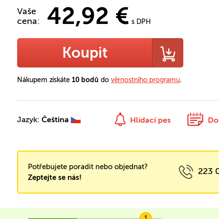
42,92 €
Vaše
cena:
s DPH
Koupit
Nákupem získáte
10 bodů
do
věrnostního programu
.
Jazyk:
Čeština
Hlídací pes
Do
Potřebujete poradit nebo objednat?
223 
Zeptejte se nás!
1