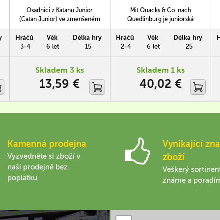
Katanu)
(Velká kvedlinburská)
Osadníci z Katanu Junior
Mit Quacks & Co. nach
(Catan Junior) ve zmenšeném
Quedlinburg je juniorská
vydání, kterou si můžete
verze rodinné hry Kvedlalové
kdykoliv jednoduše přibalit
z Kvedlinburku. Malí hráči se v
y
Hráčů
Věk
Délka hry
Hráčů
Věk
Délka hry
na cesty.
ní účastní závodů na mulách a
3-4
6 let
15
2-4
6 let
25
jiném zvířectvu, budují svůj
pytlíček s žetony a snaží se
Skladem 3 ks
Skladem 1 ks
jeho pomocí dostrkat své
13,59 €
40,02 €
zvíře zdárně do cíle a získat
zlatý pohár (v tomto případě
spíš kotlík).
Kamenná prodejna
Vynikající zna
Vyzvedněte si zboží v
zboží
naší prodejně bez
Veškerý sortinen
poplatku
známe a poradí