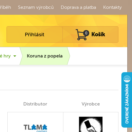
říběh
Seznam výrobců
Doprava a platba
Kontakty
Přihlásit
0
Košík
é hry
Koruna z popela
Distributor
Výrobce