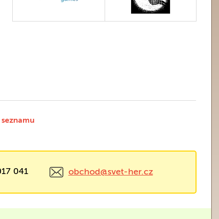
 seznamu
017 041
obchod@svet-her.cz