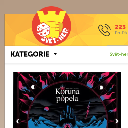
223 
Po-Pá 
KATEGORIE
Svět-her