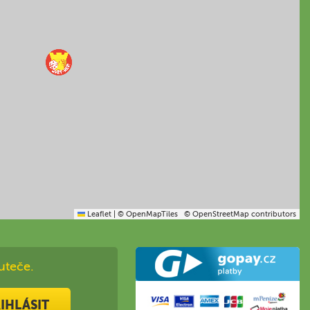
Leaflet
|
© OpenMapTiles
© OpenStreetMap contributors
uteče.
IHLÁSIT