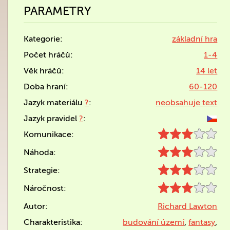
PARAMETRY
Kategorie:
základní hra
Počet hráčů:
1-4
Věk hráčů:
14 let
Doba hraní:
60-120
Jazyk materiálu
?
:
neobsahuje text
Jazyk pravidel
?
:
Komunikace:
Náhoda:
Strategie:
Náročnost:
Autor:
Richard Lawton
Charakteristika:
budování území
,
fantasy
,