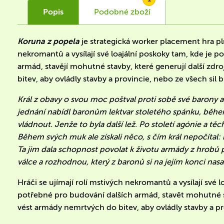
Popis
Podobné
zboží
Koruna z popela
je strategická worker placement hra pln
nekromantů a vysílají své loajální poskoky tam, kde je p
armád, stavějí mohutné stavby, které generují další zdro
bitev, aby ovládly stavby a provincie, nebo ze všech sil br
Král z obavy o svou moc poštval proti sobě své barony
jednání nabídl baronům lektvar stoletého spánku, běh
vládnout. Jenže to byla další lež.
Po století agónie a tě
Během svých muk ale získali něco, s čím král nepočítal
Ta jim dala schopnost povolat k životu armády z hrobů po
válce a rozhodnou, který z baronů si na jejím konci nas
Hráči se ujímají rolí mstivých nekromantů a vysílají své l
potřebné pro budování dalších armád, stavět mohutné stav
vést armády nemrtvých do bitev, aby ovládly stavby a prov