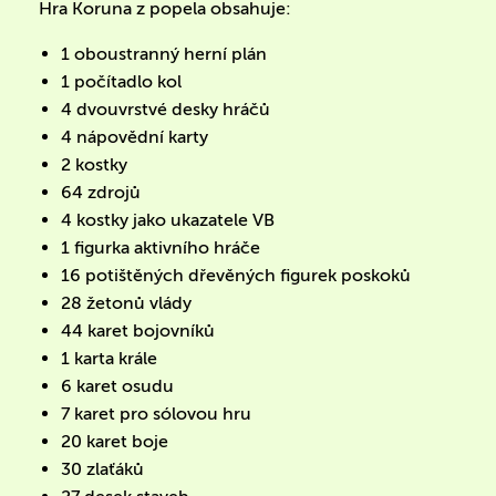
Hra Koruna z popela obsahuje:
1 oboustranný herní plán
1 počítadlo kol
4 dvouvrstvé desky hráčů
4 nápovědní karty
2 kostky
64 zdrojů
4 kostky jako ukazatele VB
1 figurka aktivního hráče
16 potištěných dřevěných figurek poskoků
28 žetonů vlády
44 karet bojovníků
1 karta krále
6 karet osudu
7 karet pro sólovou hru
20 karet boje
30 zlaťáků