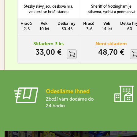
Stezky slávy jsou desková hra,
Sheriff of Nottingham je
ve které se hráči stanou
zábavná, rychlá a podmanivá
hrdiny píšícími svůj příběh.
hra, kterou vaši přátelé určitě
Postupně přidávají do svého
nepohrdnou. V roli kupce se
Hráčů
Věk
Délka hry
Hráčů
Věk
Délka hr
příběhu jednotlivé dílky s
snažíte na svém zboží co
2-5
10 let
30-45
3-6
14 let
60
poklady, místy která navštívili,
nejvíce vydělat, ale nejdříve
či s různými nepřáteli.
se musíte vypořádat s
Skladem 3 ks
Není skladem
nechvalně známým šerifem z
33,00 €
48,70 €
Nottinghamu.
Odesíláme ihned
Zboží vám dodáme do
24 hodin