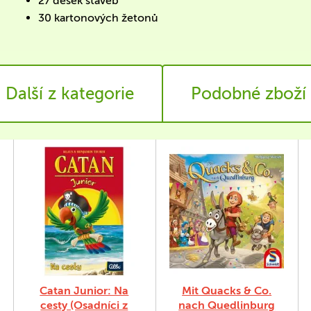
27 desek staveb
30 kartonových žetonů
Další z kategorie
Podobné zboží
Catan Junior: Na
Mit Quacks & Co.
cesty (Osadníci z
nach Quedlinburg