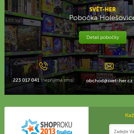
SVĚT-HER
Pobočka Holešovic
Detail pobočky
223 017 041
(nepřijímá sms)
obchod@svet-her.cz
Kaž