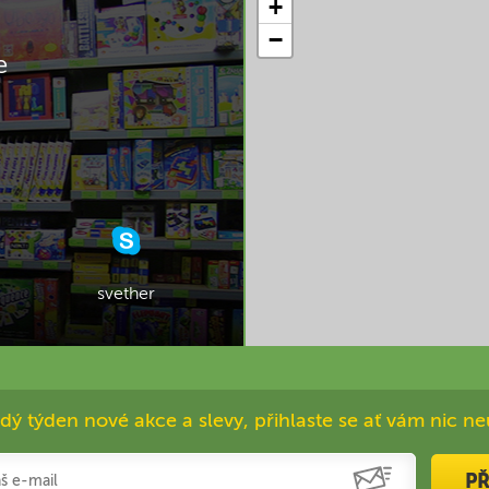
+
−
e
svether
dý týden nové akce a slevy, přihlaste se ať vám nic ne
PŘ