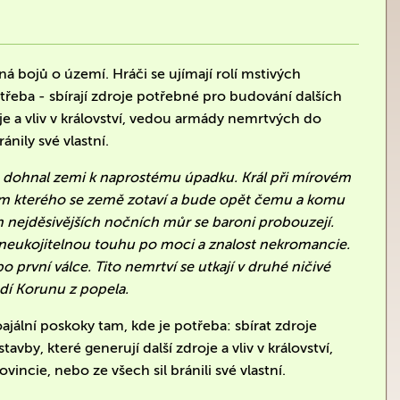
á bojů o území. Hráči se ujímají rolí mstivých
otřeba - sbírají zdroje potřebné pro budování dalších
je a vliv v království, vedou armády nemrtvých do
ánily své vlastní.
 a dohnal zemi k naprostému úpadku. Král při mírovém
em kterého se země zotaví a bude opět čemu a komu
ch nejděsivějších nočních můr se baroni probouzejí.
: neukojitelnou touhu po moci a znalost nekromancie.
 první válce. Tito nemrtví se utkají v druhé ničivé
adí Korunu z popela.
oajální poskoky tam, kde je potřeba: sbírat zdroje
by, které generují další zdroje a vliv v království,
incie, nebo ze všech sil bránili své vlastní.