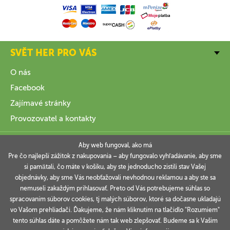
SVĚT HER PRO VÁS
O nás
Facebook
Zajímavé stránky
Provozovatel a kontakty
VŠE O NÁKUPU
Aby web fungoval, ako má
Pre čo najlepší zážitok z nakupovania – aby fungovalo vyhľadávanie, aby sme
si pamätali, čo máte v košíku, aby ste jednoducho zistili stav Vašej
INFORMACE
objednávky, aby sme Vás neobťažovali nevhodnou reklamou a aby ste sa
nemuseli zakaždým prihlasovať. Preto od Vás potrebujeme súhlas so
VAŠE OBJEDNÁVKY
spracovaním súborov cookies, tj malých súborov, ktoré sa dočasne ukladajú
vo Vašom prehliadači. Ďakujeme, že nám kliknutím na tlačidlo "Rozumiem"
tento súhlas dáte a pomôžete nám tak web zlepšovať. Budeme sa k Vašim