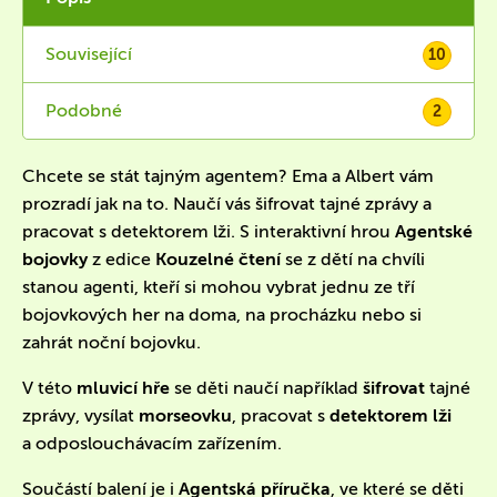
Související
10
Podobné
2
Chcete se stát tajným agentem? Ema a Albert vám
prozradí jak na to. Naučí vás šifrovat tajné zprávy a
pracovat s detektorem lži. S interaktivní hrou
Agentské
bojovky
z edice
Kouzelné čtení
se z dětí na chvíli
stanou agenti, kteří si mohou vybrat jednu ze tří
bojovkových her na doma, na procházku nebo si
zahrát noční bojovku.
V této
mluvicí hře
se děti naučí například
šifrovat
tajné
zprávy, vysílat
morseovku
, pracovat s
detektorem lži
a odposlouchávacím zařízením.
Součástí balení je i
Agentská příručka
, ve které se děti