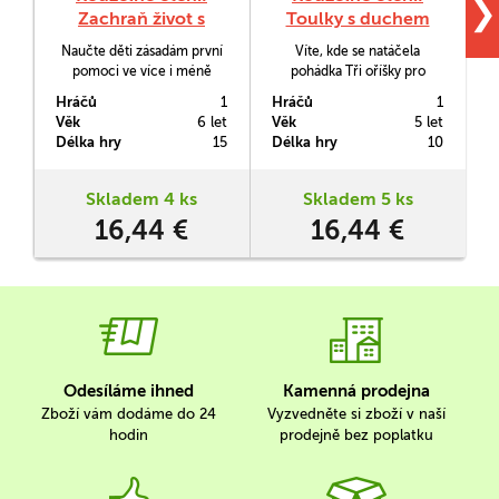
❯
Zachraň život s
Toulky s duchem
Nehodovými (kniha)
Hugem (kniha)
Naučte děti zásadám první
Víte, kde se natáčela
pomoci ve více i méně
pohádka Tři oříšky pro
závažných situacích
Popelku nebo na kterém
Hráčů
1
Hráčů
1
H
prostřednictvím
hradě měl stát skokanský
K
Věk
6 let
Věk
5 let
V
dobrodružných příběhů
můstek? Vydejte se
Délka hry
15
Délka hry
10
D
jedné rodinky. Nehodovi
objevovat české hrady
mají záchranu života
a.zámky. Interaktivní mluvicí
v malíčku a o své
kniha Toulky s duchem
Skladem 4 ks
Skladem 5 ks
dovednosti se rádi podělí.
Hugem z edice Kouzelné
16,44 €
16,44 €
Díky knize Zachraň život
čtení je určena dětem od 5
s Nehodovými z edice
let.
Kouzelné čtení si děti
natrénují správné reakce
pro…
Odesíláme ihned
Kamenná prodejna
Zboží vám dodáme do 24
Vyzvedněte si zboží v naší
hodin
prodejně bez poplatku