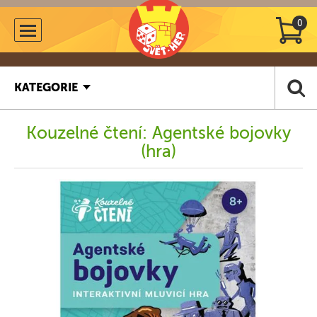
0
KATEGORIE
Kouzelné čtení: Agentské bojovky
(hra)