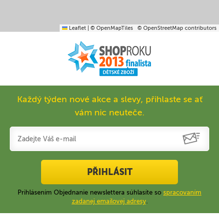
Leaflet
|
© OpenMapTiles
© OpenStreetMap contributors
Každý týden nové akce a slevy, přihlaste se ať
vám nic neuteče.
PŘIHLÁSIT
Prihlásením Objednanie newslettera súhlasíte so
spracovaním
zadanej emailovej adresy
.