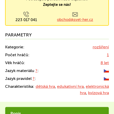
Zeptejte se nás!
obchod@svet-her.cz
223 017 041
PARAMETRY
Kategorie:
rozšíření
Počet hráčů:
1
Věk hráčů:
8 let
Jazyk materiálu
?
:
Jazyk pravidel
?
:
Charakteristika:
dětská hra
,
edukativní hra
,
elektronická
hra
,
kvízová hra
Popis