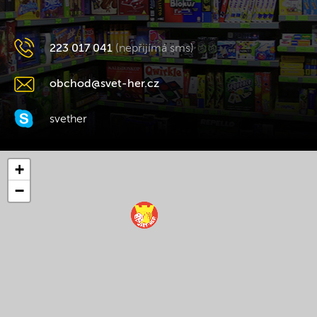
223 017 041
(nepřijímá sms)
obchod@svet-her.cz
svether
+
−