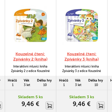
Kouzelné čtení:
Kouzelné čtení:
Zpívánky 2 (kniha)
Zpívánky 3 (kniha)
Interaktivní mluvící kniha
Interaktivní mluvící kniha
Zpívánky 2 z edice Kouzelné
Zpívánky 3 z edice Kouzelné
čtení je pokračováním
čtení je pokračováním
úspěšného první dílu. Kniha
úspěšného prvního a druhého
y
Hráčů
Věk
Délka hry
Hráčů
Věk
Délka hry
obsahuje 12 oblíbených
dílu. Kniha obsahuje 12
1
3 let
10
1
3 let
10
lidových písniček. Na
oblíbených lidových písniček.
stránkách nechybí barevné
Na stránkách nechybí
Skladem 5 ks
Skladem 3 ks
noty, které si děti mohou
barevné noty, které si děti
9,46 €
9,46 €
samy přehrát pomocí
mohou samy přehrát pomocí
Kouzelného piana.
Kouzelného piana.