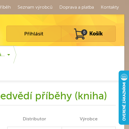
říběh
Seznam výrobců
Doprava a platba
Kontakty
Přihlásit
0
Košík
ká…
edvědí příběhy (kniha)
Distributor
Výrobce