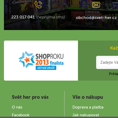
223 017 041
(nepřijímá sms)
obchod@svet-her.cz
Kaž
Prihl
Svět her pro vás
Vše o nákupu
O nás
Doprava a platba
Facebook
Jak nakupovat