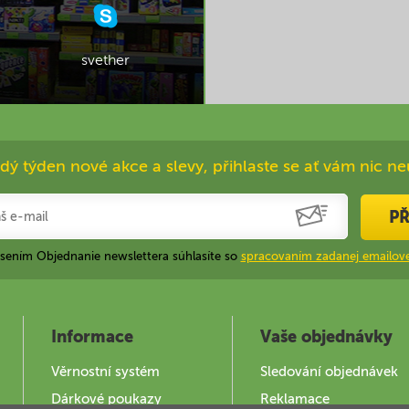
svether
dý týden nové akce a slevy, přihlaste se ať vám nic ne
PŘ
ásením Objednanie newslettera súhlasíte so
spracovaním zadanej emailove
Informace
Vaše objednávky
Věrnostní systém
Sledování objednávek
Dárkové poukazy
Reklamace