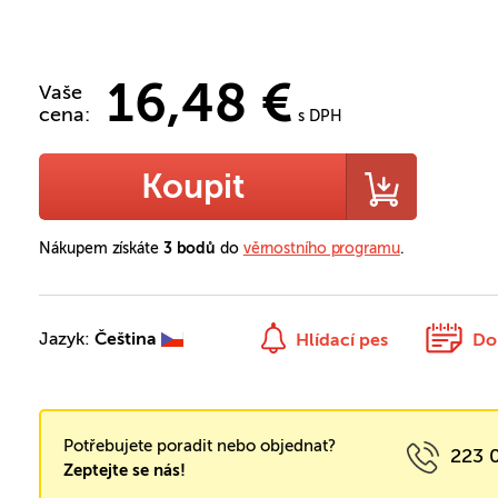
16,48 €
Vaše
cena:
s DPH
Koupit
Nákupem získáte
3 bodů
do
věrnostního programu
.
Jazyk:
Čeština
Hlídací pes
Do
Potřebujete poradit nebo objednat?
223 
Zeptejte se nás!