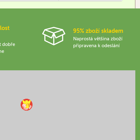
narozenin,…
lost
95% zboží skladem
Naprostá většina zboží
t dobře
připravena k odeslání
me