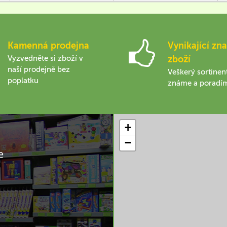
Kamenná prodejna
Vynikající zna
Vyzvedněte si zboží v
zboží
naší prodejně bez
Veškerý sortinen
poplatku
známe a poradí
+
−
e