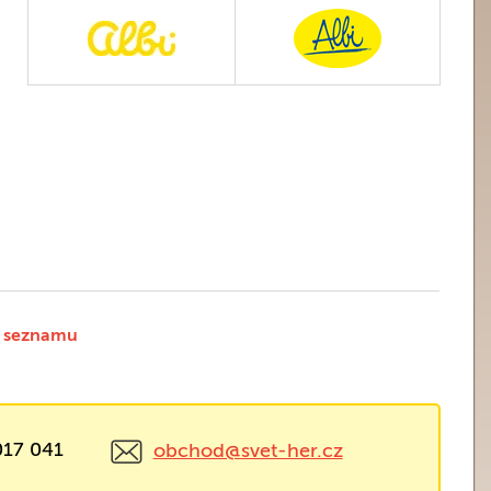
 seznamu
017 041
obchod@svet-her.cz