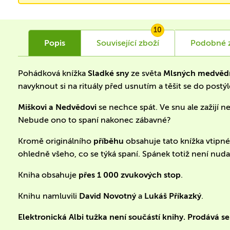
10
Popis
Související
zboží
Podobné
Pohádková knížka
Sladké sny
ze světa
Mlsných medvědí
navyknout si na rituály před usnutím a těšit se do postýl
Miškovi a Nedvědovi
se nechce spát. Ve snu ale zažijí 
Nebude ono to spaní nakonec zábavné?
Kromě originálního
příběhu
obsahuje tato knížka vtip
ohledně všeho, co se týká spaní. Spánek totiž není nuda
Kniha obsahuje
přes 1 000 zvukových stop
.
Knihu namluvili
David Novotný
a
Lukáš Příkazký
.
Elektronická Albi tužka není součástí knihy. Prodává s