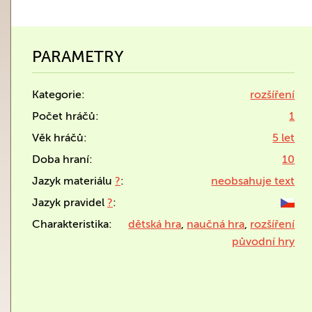
PARAMETRY
Kategorie:
rozšíření
Počet hráčů:
1
Věk hráčů:
5 let
Doba hraní:
10
Jazyk materiálu
?
:
neobsahuje text
Jazyk pravidel
?
:
Charakteristika:
dětská hra
,
naučná hra
,
rozšíření
původní hry