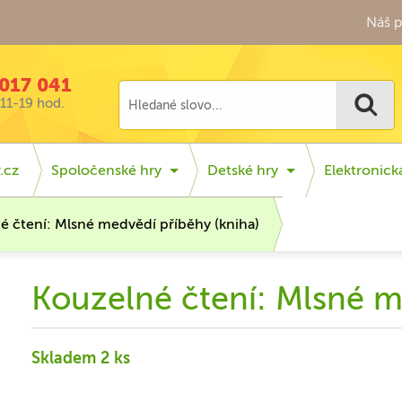
Náš p
017 041
11-19 hod.
.cz
Spoločenské hry
Detské hry
Elektronic
é čtení: Mlsné medvědí příběhy (kniha)
Kouzelné čtení: Mlsné m
Skladem 2 ks