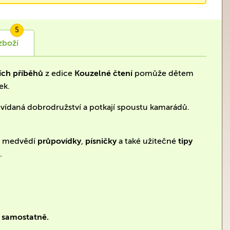
5
zboží
ch příběhů
z edice
Kouzelné čtení
pomůže dětem
ek.
nevídaná dobrodružství a potkají spoustu kamarádů.
né medvědí
průpovídky
,
písničky
a také užitečné
tipy
.
e samostatně.