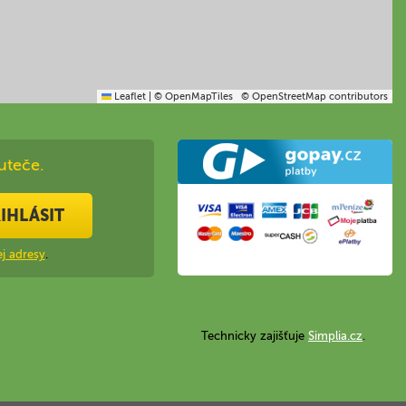
Leaflet
|
© OpenMapTiles
© OpenStreetMap contributors
uteče.
IHLÁSIT
j adresy
.
Technicky zajišťuje
Simplia.cz
.