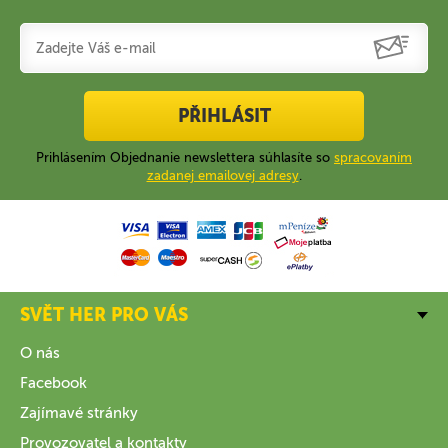
PŘIHLÁSIT
Prihlásením Objednanie newslettera súhlasíte so
spracovaním
zadanej emailovej adresy
.
SVĚT HER PRO VÁS
O nás
Facebook
Zajímavé stránky
Provozovatel a kontakty