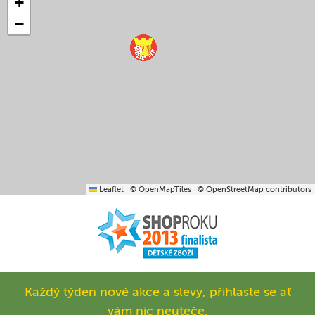
+
−
Leaflet
|
© OpenMapTiles
© OpenStreetMap contributors
Každý týden nové akce a slevy, přihlaste se ať
vám nic neuteče.