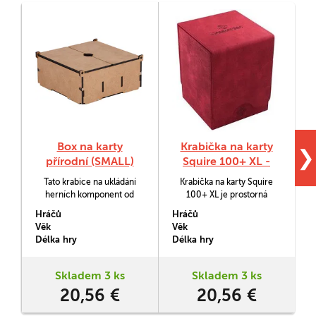
Box na karty
Krabička na karty
❯
přírodní (SMALL)
Squire 100+ XL -
červená
Tato krabice na ukládání
Krabička na karty Squire
(Gamegenic)
herních komponent od
100+ XL je prostorná
firmy e-Raptor (Card
krabička od Gamegenicu,
Hráčů
Hráčů
H
Storage Case BASIC Small)
která pojme až 100 karet v
Věk
Věk
V
pojme až 950 obalených
dvojobalech a má navíc
Délka hry
Délka hry
D
karet. Je vyrobena z 6mm
prostor na žetony a další
MDF desky, takže se v ní
příslušenství.
s
vaše karty nebudou mít
Skladem 3 ks
Skladem 3 ks
čeho bát.
20,56 €
20,56 €