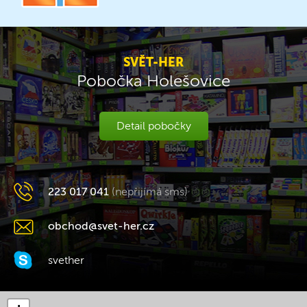
SVĚT-HER
Pobočka Holešovice
Detail pobočky
223 017 041
(nepřijímá sms)
obchod@svet-her.cz
svether