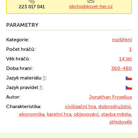
obchod@svet-her.cz
223 017 041
PARAMETRY
Kategorie:
rozšíření
Počet hráčů:
1
Věk hráčů:
14 let
Doba hraní:
360-480
Jazyk materiálu
?
:
Jazyk pravidel
?
:
Autor:
Jonathan Fryxelius
Charakteristika:
civilizační hra
,
dobrodružství
,
ekonomika
,
karetní hra
,
objevování
,
stavba města
,
středověk