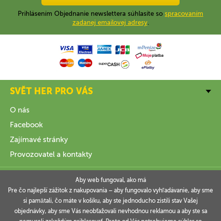
Prihlásením Objednanie newslettera súhlasíte so
spracovaním
zadanej emailovej adresy
.
SVĚT HER PRO VÁS
O nás
Facebook
Zajímavé stránky
Provozovatel a kontakty
VŠE O NÁKUPU
Aby web fungoval, ako má
Pre čo najlepší zážitok z nakupovania – aby fungovalo vyhľadávanie, aby sme
si pamätali, čo máte v košíku, aby ste jednoducho zistili stav Vašej
INFORMACE
objednávky, aby sme Vás neobťažovali nevhodnou reklamou a aby ste sa