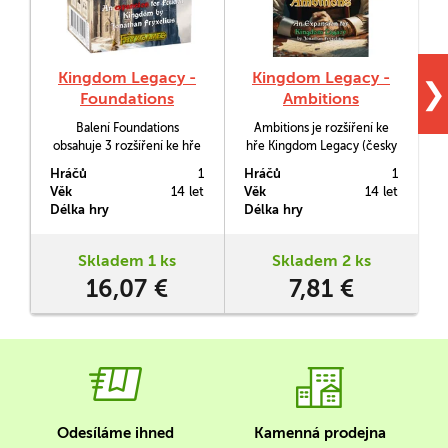
Kingdom Legacy -
Kingdom Legacy -
❯
Foundations
Ambitions
Balení Foundations
Ambitions je rozšíření ke
obsahuje 3 rozšíření ke hře
hře Kingdom Legacy (česky
Kingdom Legacy: Feudal
vyšlo jako Králův odkaz).
Hráčů
1
Hráčů
1
H
Kingdom (vyšlo česky jako
K
Věk
14 let
Věk
14 let
V
Králův odkaz) - The Black
p
Délka hry
Délka hry
D
Plague, Invasion a Nature's
v
Revenge.
Skladem 1 ks
Skladem 2 ks
16,07 €
7,81 €
po
Odesíláme ihned
Kamenná prodejna