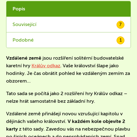
Popis
Související
7
Podobné
1
Vzdálené země
jsou rozšíření solitérní budovatelské
karetní hry
Králův odkaz
. Vaše království šlape jako
hodinky. Je čas obrátit pohled ke vzdáleným zemím za
obzorem…
Tato sada se počítá jako 2 rozšíření hry Králův odkaz –
nelze hrát samostatně bez základní hry.
Vzdálené země přinášejí novou vzrušující kapitolu v
dějinách vašeho království.
V každém kole objevíte 2
karty
z této sady. Zavedou vás na nebezpečnou plavbu
po širých oceánech a do neprobádaných zemí. Snad