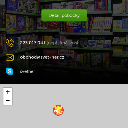
Detail pobočky
223 017 041
(nepřijímá sms)
obchod@svet-her.cz
svether
+
−