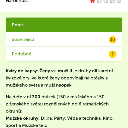
Náročnost:
Popis
Související
10
Podobné
2
Kvízy do kapsy: Ženy vs. muži
II
je druhý díl karetní
kvízové hry, ve které ženy odpovídají na otázky z
mužského světa a muži naopak.
Najdete v ní
300
otázek
(150 z mužského a 150
z ženského světa) rozdělených do
6
tematických
okruhů:
Mužské okruhy:
Dílna, Párty, Věda a technika, Kino,
Sport a Mužské tělo.