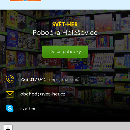
SVĚT-HER
Pobočka Holešovice
Detail pobočky
223 017 041
(nepřijímá sms)
obchod@svet-her.cz
svether
+