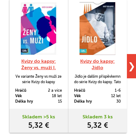
Kvízy do kapsy:
Kvízy do kapsy:
K
❯
Ženy vs. muži I.
Jídlo
Ve variante Ženy vs muži ze
Jídlo je dalším příspěvkemn
K
série Kvízy do kapsy
do série Kvízy do kapsy. Tato
odpovídají ženy na otázky z
karetní hra je ideální
Hráčů
2 a více
Hráčů
1-6
H
mužského světa a muži
zábavou na cesty i skvělým
Věk
18 let
Věk
12 let
V
naopak. Tato karetní hra je
rozšířením pro deskovou
Délka hry
15
Délka hry
30
D
ideální zábavou na cesty i
hru Česko - otázky a
skvělým rozšířením pro
odpovědi.
deskovou hru Česko -
Skladem >5 ks
Skladem 3 ks
otázky a odpovědi.
5,32 €
5,32 €