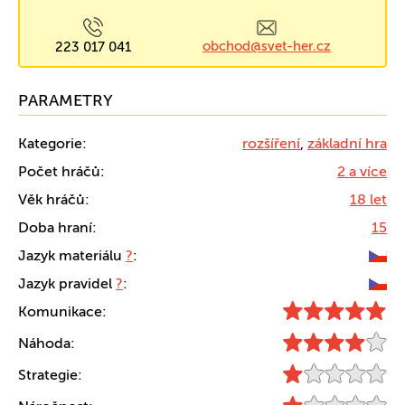
obchod@svet-her.cz
223 017 041
PARAMETRY
Kategorie:
rozšíření
,
základní hra
Počet hráčů:
2 a více
Věk hráčů:
18 let
Doba hraní:
15
Jazyk materiálu
?
:
Jazyk pravidel
?
:
Komunikace:
Náhoda:
Strategie: