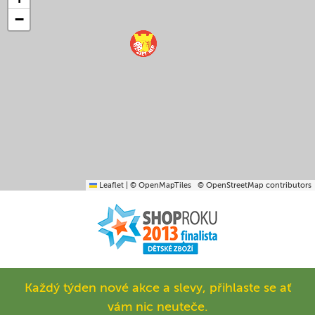
−
Leaflet
|
© OpenMapTiles
© OpenStreetMap contributors
Každý týden nové akce a slevy, přihlaste se ať
vám nic neuteče.