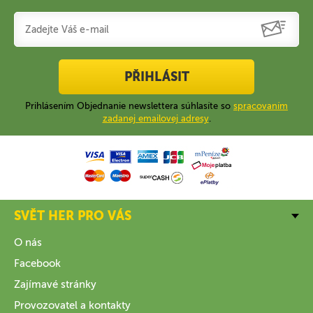
PŘIHLÁSIT
Prihlásením Objednanie newslettera súhlasíte so
spracovaním
zadanej emailovej adresy
.
SVĚT HER PRO VÁS
O nás
Facebook
Zajímavé stránky
Provozovatel a kontakty