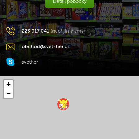
Detail pobočky
223 017 041
(nepřijímá sms)
obchod@svet-her.cz
svether
+
−