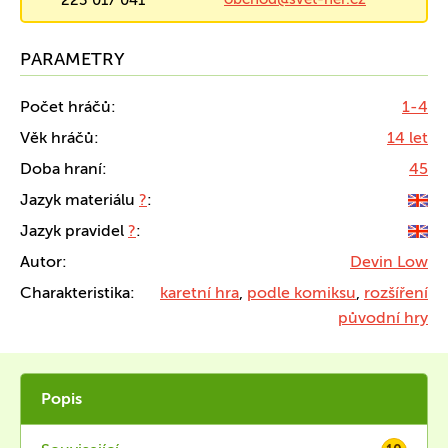
223 017 041
PARAMETRY
Počet hráčů:
1-4
Věk hráčů:
14 let
Doba hraní:
45
Jazyk materiálu
?
:
Jazyk pravidel
?
:
Autor:
Devin Low
Charakteristika:
karetní hra
,
podle komiksu
,
rozšíření
původní hry
Popis