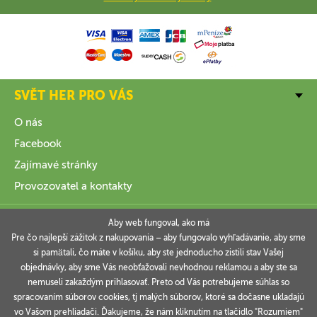
SVĚT HER PRO VÁS
O nás
Facebook
Zajímavé stránky
Provozovatel a kontakty
VŠE O NÁKUPU
Aby web fungoval, ako má
Pre čo najlepší zážitok z nakupovania – aby fungovalo vyhľadávanie, aby sme
si pamätali, čo máte v košíku, aby ste jednoducho zistili stav Vašej
INFORMACE
objednávky, aby sme Vás neobťažovali nevhodnou reklamou a aby ste sa
nemuseli zakaždým prihlasovať. Preto od Vás potrebujeme súhlas so
VAŠE OBJEDNÁVKY
spracovaním súborov cookies, tj malých súborov, ktoré sa dočasne ukladajú
vo Vašom prehliadači. Ďakujeme, že nám kliknutím na tlačidlo "Rozumiem"