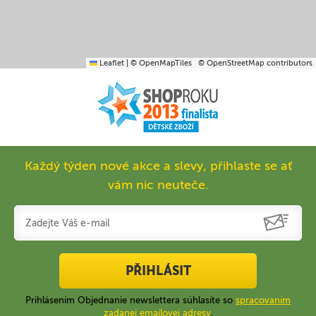
Leaflet
|
© OpenMapTiles
© OpenStreetMap contributors
Každý týden nové akce a slevy, přihlaste se ať
vám nic neuteče.
PŘIHLÁSIT
Prihlásením Objednanie newslettera súhlasíte so
spracovaním
zadanej emailovej adresy
.