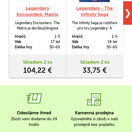
Legendary
Legendary - The
❯
Encounters: Matrix
Infinity Saga
Legendary Encounters: The
The Infinity Saga je rozšíření
M
Matrix je deckbuildingová
pro hru Legendary: A
karetní hra, která vychází z
Marvel Deck Building
h
Hráčů
1-5
Hráčů
1-5
H
trilogie filmů Matrix.
Game, které zapojí do boje
Věk
17 let
Věk
14 let
V
proti Thanosovi a jeho Black
Délka hry
30-60
Délka hry
30-60
D
Order mocné oblíbence
j
Marvelu a ukáže epický
rozsah filmové Infinity Ságy.
Skladem 2 ks
Skladem 2 ks
104,22 €
33,75 €
Odesíláme ihned
Kamenná prodejna
Zboží vám dodáme do 24
Vyzvedněte si zboží v naší
hodin
prodejně bez poplatku