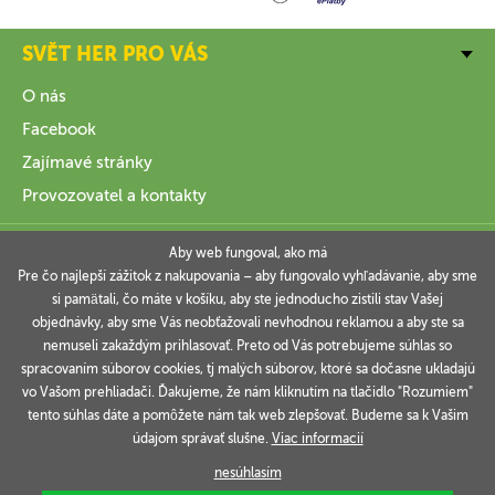
SVĚT HER PRO VÁS
O nás
Facebook
Zajímavé stránky
Provozovatel a kontakty
VŠE O NÁKUPU
Aby web fungoval, ako má
Pre čo najlepší zážitok z nakupovania – aby fungovalo vyhľadávanie, aby sme
si pamätali, čo máte v košíku, aby ste jednoducho zistili stav Vašej
INFORMACE
objednávky, aby sme Vás neobťažovali nevhodnou reklamou a aby ste sa
nemuseli zakaždým prihlasovať. Preto od Vás potrebujeme súhlas so
VAŠE OBJEDNÁVKY
spracovaním súborov cookies, tj malých súborov, ktoré sa dočasne ukladajú
vo Vašom prehliadači. Ďakujeme, že nám kliknutím na tlačidlo "Rozumiem"
tento súhlas dáte a pomôžete nám tak web zlepšovať. Budeme sa k Vašim
údajom správať slušne.
Viac informacií
Technicky zajišťuje
Simplia.cz
.
nesúhlasím