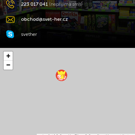
223 017 041
(nepřijímá sms)
obchod@svet-her.cz
svether
+
−