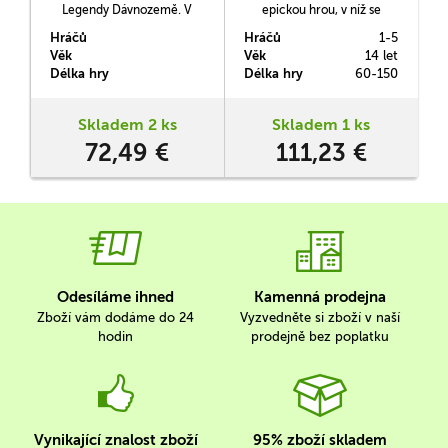
Legendy Dávnozemě. V
epickou hrou, v níž se
balení naleznete 8 miniatur
ocitnete uprostřed
Hráčů
Hráčů
1-5
H
monster (50 mm), 9
zapomenutého království
b
Věk
Věk
14 let
V
zvukových podstavců (mají
osídleného obrovskými
Délka hry
Délka hry
60-150
D
dva režimy zvuků, která
nestvůrami. Spolu se svými
monstra vydávají při
draky, válečníky a čaroději
položení na herní plán) a 8
se pokusíte získat nadvládu
Skladem 2 ks
Skladem 1 ks
kartonových stojánků
nad touto říší osmi
72,49 €
111,23 €
legendárních monster.
elementů.
Odesíláme ihned
Kamenná prodejna
Zboží vám dodáme do 24
Vyzvedněte si zboží v naší
hodin
prodejně bez poplatku
Vynikající znalost zboží
95% zboží skladem