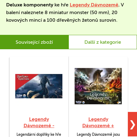
Deluxe komponenty
ke hře
Legendy Dávnozemě
.
V
balení naleznete 8 miniatur monster (50 mm), 20
kovových mincí a 100 dřevěných žetonů surovin.
Související zboží
Další z kategorie
Legendy
Legendy
❯
Dávnozemě -
Dávnozemě +
Legendární doplňky
Orákulum
Legendární doplňky ke hře
Legendy Dávnozemě jsou
F