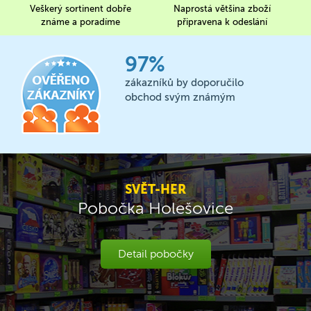
Veškerý sortinent dobře
Naprostá většina zboží
známe a poradíme
připravena k odeslání
97%
zákazníků by doporučilo
obchod svým známým
SVĚT-HER
Pobočka Holešovice
Detail pobočky