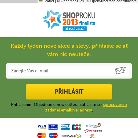
Leaflet
|
© OpenMapTiles
© OpenStreetMap contributors
Každý týden nové akce a slevy, přihlaste se ať
vám nic neuteče.
PŘIHLÁSIT
Prihlásením Objednanie newslettera súhlasíte so
spracovaním
zadanej emailovej adresy
.