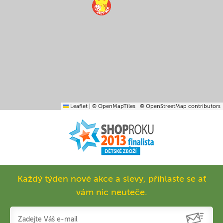
Leaflet
|
© OpenMapTiles
© OpenStreetMap contributors
Každý týden nové akce a slevy, přihlaste se ať
vám nic neuteče.