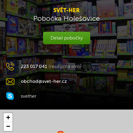
SVĚT-HER
Pobočka Holešovice
Detail pobočky
223 017 041
(nepřijímá sms)
obchod@svet-her.cz
svether
+
−