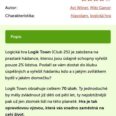
Autor:
Avi Winer
,
Miki Ganor
Charakteristika:
hlavolam
,
logická hra
Popis
Logická hra
Logik Town
(Club 2%) je založena na
prastaré hádance, kterou jsou údajně schopny vyřešit
pouze 2% lidstva. Podaří se vám dostat do klubu
úspěšných a vyřešit hádanku kdo a s jakým zvířátkem
bydlí v jakém domečku?
Logik Town obsahuje celkem
70 úloh
. Ty jednoduché
by měly zvládnout již děti od pěti let, ty nejobtížnější
pak už jen zlomek lidí na této planetě.
Hra je tak
opravdovou výzvou, která vás snadno zaměstná na
celý život.