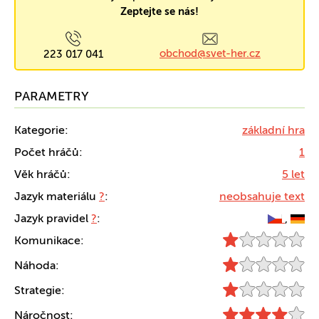
Zeptejte se nás!
obchod@svet-her.cz
223 017 041
PARAMETRY
Kategorie:
základní hra
Počet hráčů:
1
Věk hráčů:
5 let
Jazyk materiálu
?
:
neobsahuje text
Jazyk pravidel
?
:
,
Komunikace:
Náhoda:
Strategie:
Náročnost: