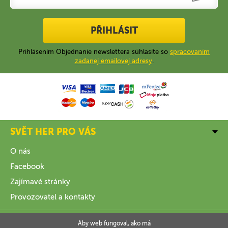
PŘIHLÁSIT
Prihlásením Objednanie newslettera súhlasíte so
spracovaním
zadanej emailovej adresy
.
SVĚT HER PRO VÁS
O nás
Facebook
Zajímavé stránky
Provozovatel a kontakty
VŠE O NÁKUPU
Aby web fungoval, ako má