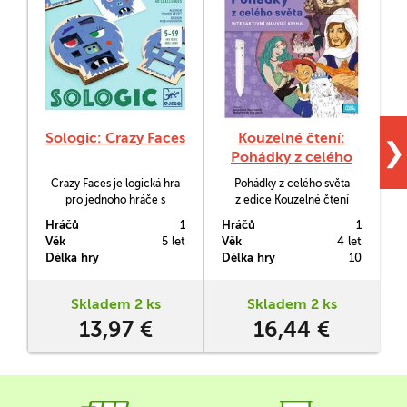
Sologic: Crazy Faces
Kouzelné čtení:
❯
Pohádky z celého
světa (kniha)
Crazy Faces je logická hra
Pohádky z celého světa
pro jednoho hráče s
z edice Kouzelné čtení
s
fialovými příšerkami,
obsahuje osm pohádek
Hráčů
1
Hráčů
1
H
kterým budete vytvářet
z různých koutů naší
Věk
5 let
Věk
4 let
V
trochu bláznivé obličeje.
planety. Přináší nejen
n
Délka hry
Délka hry
10
D
Abyste byli úspěšní, musíte
známé pohádkové příběhy
se držet zadání - řešení
jako jsou Kráska a zvíře,
úloh je vždy jen jedno.
Malá mořská víla, Pinocchio
n
Skladem 2 ks
Skladem 2 ks
a Aladinova lampa, ale
13,97 €
16,44 €
překvapí vás i méně
známými pohádkami.