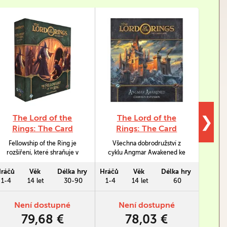
The Lord of the
The Lord of the
The 
❯
Rings: The Card
Rings: The Card
LC
Game - The
Game - Angmar
Fellowship of the Ring je
Všechna dobrodružství z
The L
Fellowship of the
Awakened:
rozšíření, které shraňuje v
cyklu Angmar Awakened ke
Car
Ring: Saga Expansion
Campaign Expansion
jedné krabici sága balíky The
karetní hře The Lord of the
c
Black Riders a The Road
Rings v jedné velké krabici.
zprac
ráčů
Věk
Délka hry
Hráčů
Věk
Délka hry
Hráčů
Darkens pro karetní hru The
k
1-4
14 let
30-90
1-4
14 let
60
1-4
Lord of the Rings (Pán
Střed
Prstenů).
než 
Není dostupné
Není dostupné
79,68 €
78,03 €