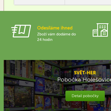
karet hrdinů, které lze
použít…
Odesíláme ihned
Zboží vám dodáme do
24 hodin
SVĚT-HER
Pobočka Holešovic
Detail pobočky