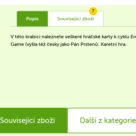
7
Popis
Související
zboží
V této krabici naleznete veškeré hráčské karty k cyklu E
Game (vyšla též česky jako Pán Prstenů: Karetní hra.
Související zboží
Další z kategorie