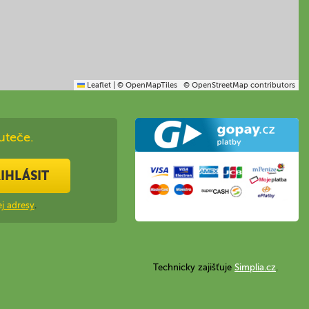
Leaflet
|
© OpenMapTiles
© OpenStreetMap contributors
uteče.
IHLÁSIT
j adresy
.
Technicky zajišťuje
Simplia.cz
.