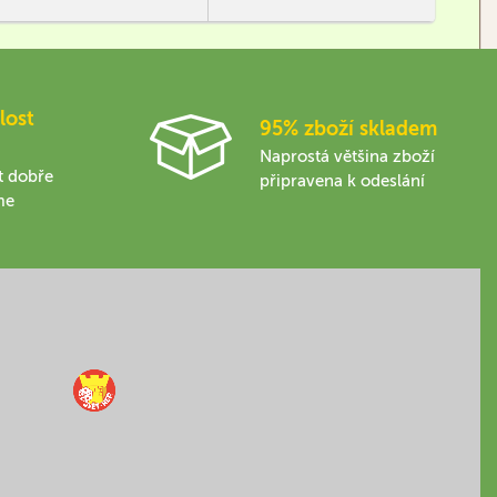
lost
95% zboží skladem
Naprostá většina zboží
t dobře
připravena k odeslání
me