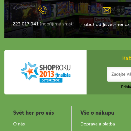
223 017 041
(nepřijímá sms)
obchod@svet-her.cz
Kaž
Prihl
Svět her pro vás
Vše o nákupu
O nás
Doprava a platba