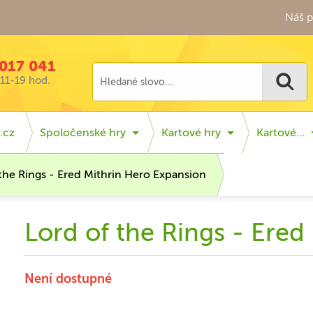
Náš p
017 041
11-19 hod.
.cz
Spoločenské hry
Kartové hry
Kartové…
 the Rings - Ered Mithrin Hero Expansion
Lord of the Rings - Ered
Není dostupné