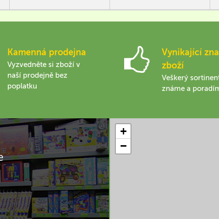
Kamenná prodejna
Vynikající zna
Vyzvedněte si zboží v
zboží
naší prodejně bez
Veškerý sortinen
poplatku
známe a poradí
+
−
e