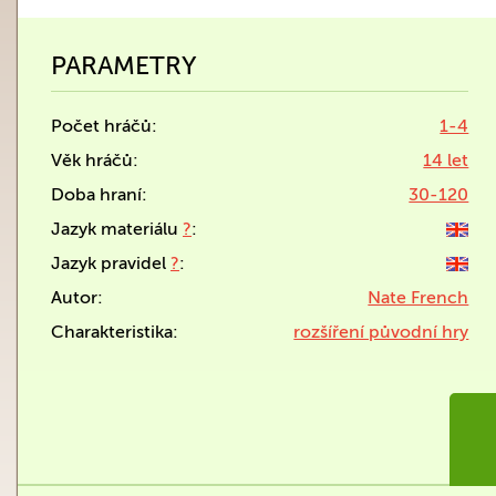
PARAMETRY
Počet hráčů:
1-4
Věk hráčů:
14 let
Doba hraní:
30-120
Jazyk materiálu
?
:
Jazyk pravidel
?
:
Autor:
Nate French
Charakteristika:
rozšíření původní hry