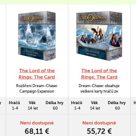
The Lord of the
The Lord of the
Rings: The Card
Rings: The Card
Game - Dream-
Game - Dream-
Rozšíření Dream-Chaser
Dream-Chaser obsahuje
Chaser: Campaign
Chaser: Hero
Campaign Expansion
veškeré karty hráčů ze
Expansion
Expansion
obsahuje veškeré karty
stejnojmenného cyklu pro
scénářů ze stejnojmenného
karetní hru The Lord of the
y
Hráčů
Věk
Délka hry
Hráčů
Věk
Délka hry
H
cyklu pro karetní hru The
Rings.
1-4
14 let
60
1-4
14 let
60
Lord of the Rings.
Není dostupné
Není dostupné
68,11 €
55,72 €