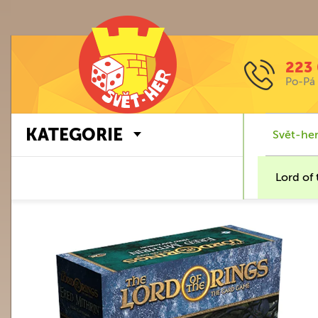
223 
Po-Pá 
KATEGORIE
Svět-her
Lord of