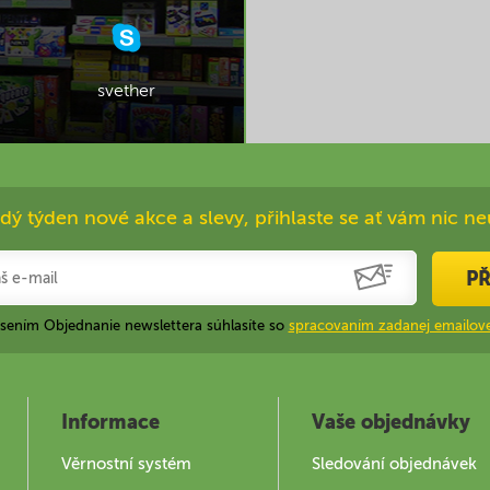
svether
dý týden nové akce a slevy, přihlaste se ať vám nic ne
PŘ
ásením Objednanie newslettera súhlasíte so
spracovaním zadanej emailove
Informace
Vaše objednávky
Věrnostní systém
Sledování objednávek