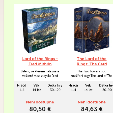
Lord of the Rings -
The Lord of the
Ered Mithrin
Rings: The Card
Campaign Expansion
Game - The Two
Balení, ve kterém naleznete
The Two Towers jsou
Towers Saga
veškeré mise z cyklu Ered
rozšíření ságy The Lord of The
Expansion
Mithrin ke hře The Lord of the
Rings, v němž najdete šest
Rings: The Card Game.
scénářů, díky kterým můžete
Hráčů
Věk
Délka hry
Hráčů
Věk
Délka hr
Obsahuje i kampaňové karty.
prožít dobrodružství z
1-4
14 let
30-120
1-4
14 let
30-90
románové předlohy Dvě věže,
druhého dílu ságy Pána
Není dostupné
Není dostupné
prstenů od J. R. R. Tolkiena.
80,50 €
84,63 €
Toto rozšíření navíc obsahuje
více než 60 herních karet a