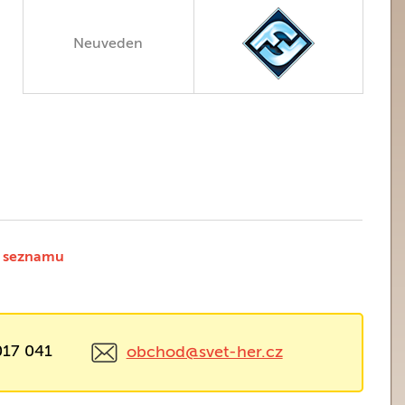
Neuveden
 seznamu
017 041
obchod@svet-her.cz