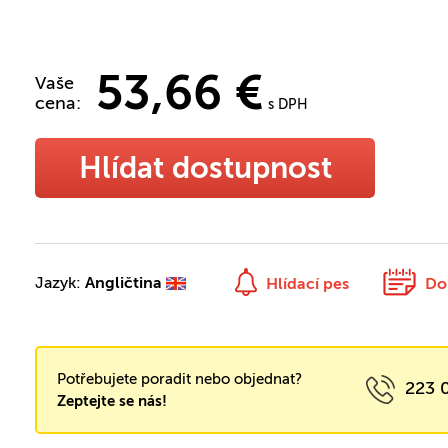
53,66 €
Vaše
cena:
s DPH
Hlídat dostupnost
Jazyk:
Angličtina
Hlídací pes
Do
Potřebujete poradit nebo objednat?
223 
Zeptejte se nás!