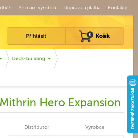
říběh
Seznam výrobců
Doprava a platba
Kontakty
Přihlásit
0
Košík
Deck-building
 Mithrin Hero Expansion
Distributor
Výrobce