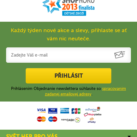
Každý týden nové akce a slevy, přihlaste se ať
vám nic neuteče.
PŘIHLÁSIT
Prihlásením Objednanie newslettera súhlasíte so
spracovaním
zadanej emailovej adresy
.
SVĚT HER PRO VÁS