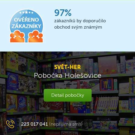
97%
zákazníků by doporučilo
obchod svým známým
SVĚT-HER
Pobočka Holešovice
Detail pobočky
223 017 041
(nepřijímá sms)