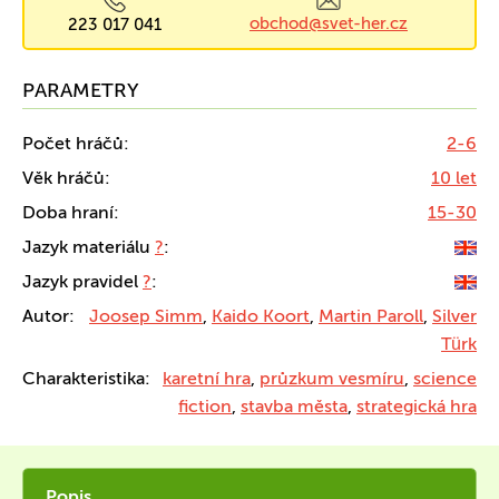
obchod@svet-her.cz
223 017 041
PARAMETRY
Počet hráčů:
2-6
Věk hráčů:
10 let
Doba hraní:
15-30
Jazyk materiálu
?
:
Jazyk pravidel
?
:
Autor:
Joosep Simm
,
Kaido Koort
,
Martin Paroll
,
Silver
Türk
Charakteristika:
karetní hra
,
průzkum vesmíru
,
science
fiction
,
stavba města
,
strategická hra
Popis