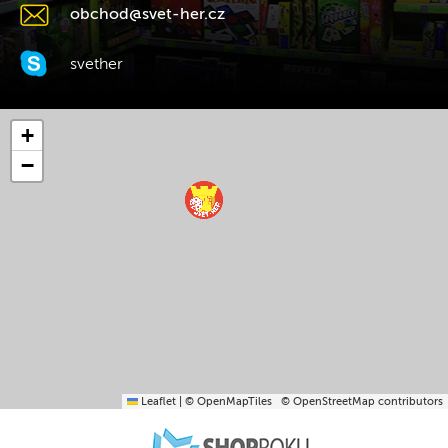
obchod@svet-her.cz
svether
+
−
Leaflet
|
© OpenMapTiles
© OpenStreetMap contributors