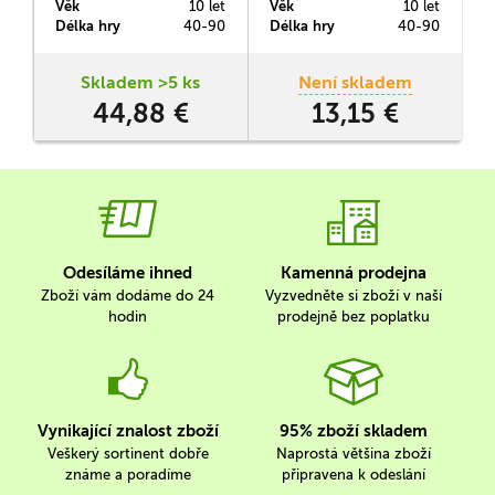
Věk
10 let
Věk
10 let
V
rolí biologů, kteří se
takže můžete vyrábět
Délka hry
40-90
Délka hry
40-90
D
snaží vytvořit co
prostředky sobě i ostatním
v
nejvyváženější ekosystémy
hráčům.
vykládáním karet na svou
s
Skladem >5 ks
Není skladem
desku a využíváním
44,88 €
13,15 €
zvláštních akcí.
Odesíláme ihned
Kamenná prodejna
Zboží vám dodáme do 24
Vyzvedněte si zboží v naší
hodin
prodejně bez poplatku
Vynikající znalost zboží
95% zboží skladem
Veškerý sortinent dobře
Naprostá většina zboží
známe a poradíme
připravena k odeslání