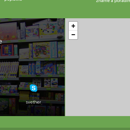
známe a poradí
+
−
e
svether