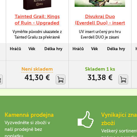
Tainted Grail: Kings
Divukraj Duo
of Ruin - Upgraded
(Everdell Duo) - insert
Resources
UV (e-raptor)
Vyměňte původní ukazatele z
UV insert určený pro hru
Tainted Grailu za překrásně
Everdell DUO je zásaní
vymodelované ukazatele
vylepšovák, který vám
plastové. Ty jsou určeny jak
pomůže zorganizovat si
Hráčů
Věk
Délka hry
Hráčů
Věk
Délka hry
pro původní verzi Fall of
uložení herních komponent a
Avalon, tak pro Kings of Ruin.
tím si i zkvalitnit samotný
herní zážitek.
Není skladem
Skladem 1 ks
41,30 €
31,38 €
Kamenná prodejna
Vynikající zna
Vyzvedněte si zboží v
zboží
naší prodejně bez
Veškerý sortinen
poplatku