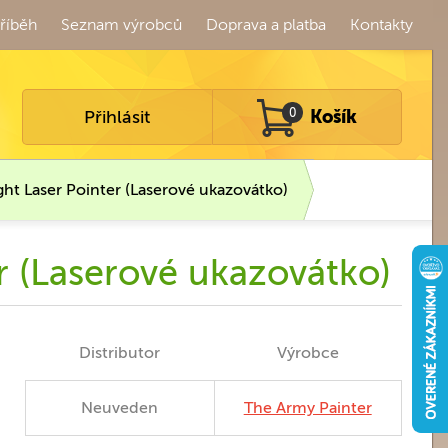
říběh
Seznam výrobců
Doprava a platba
Kontakty
Přihlásit
0
Košík
ght Laser Pointer (Laserové ukazovátko)
r (Laserové ukazovátko)
Distributor
Výrobce
Neuveden
The Army Painter