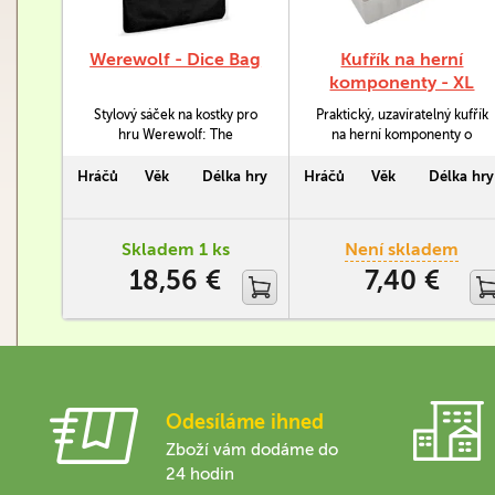
Werewolf - Dice Bag
Kufřík na herní
komponenty - XL
Stylový sáček na kostky pro
Praktický, uzavíratelný kufřík
hru Werewolf: The
na herní komponenty o
Apocalypse. Sáček má
rozměrech 285 x 212 x 47
stahovací šňůrku a vnitřní
mm.
Hráčů
Věk
Délka hry
Hráčů
Věk
Délka hry
podšívku, díky níž kostkám
nehrozí poškrábání. Sáček má
rozměry cca 15,8 x 21,6 cm.
Skladem 1 ks
Není skladem
18,56 €
7,40 €
Odesíláme ihned
Zboží vám dodáme do
24 hodin