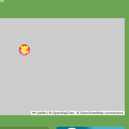
me
Leaflet
|
© OpenMapTiles
© OpenStreetMap contributors