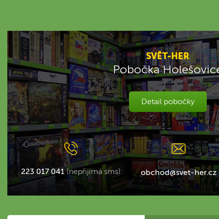
SVĚT-HER
Pobočka Holešovic
Detail pobočky
223 017 041
(nepřijímá sms)
obchod@svet-her.cz