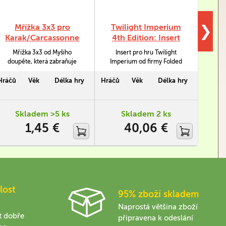
Mřížka 3x3 pro
Twilight Imperium
Tw
❯
Karak/Carcassonne
4th Edition: Insert
(S
Ba
Mřížka 3x3 od Myšího
Insert pro hru Twilight
Pok
doupěte, která zabraňuje
Imperium od firmy Folded
pěkné 
posouvání hracích destiček
Space umožňuje efektivní
a o
po stole. Tuto vychytávku
skladování jednotlivých
Twili
Hráčů
Věk
Délka hry
Hráčů
Věk
Délka hry
Hráčů
oceníte hlavně pokud hrajete
komponent. Vzhledem k
česk
hru Karak či Carcassonne s
tomu, že je vše pěkně
které 
dětmi.
rozděleno a uspořádáno,
nehl
Skladem >5 ks
Skladem 2 ks
urychluje to i samotný set up
není
1,45 €
40,06 €
hry.
lost
95% zboží skladem
Naprostá většina zboží
t dobře
připravena k odeslání