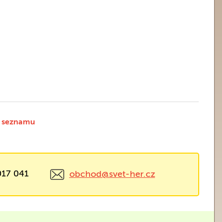
 seznamu
017 041
obchod@svet-her.cz