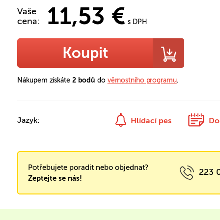
11,53 €
Vaše
cena:
s DPH
Koupit
Nákupem získáte
2 bodů
do
věrnostního programu
.
Jazyk:
Hlídací pes
Do
Potřebujete poradit nebo objednat?
223 
Zeptejte se nás!