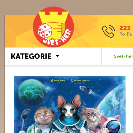
223 
Po-Pá 
KATEGORIE
Svět-her