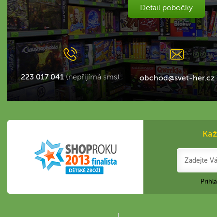
Detail pobočky
223 017 041
(nepřijímá sms)
obchod@svet-her.cz
Kaž
Prihl