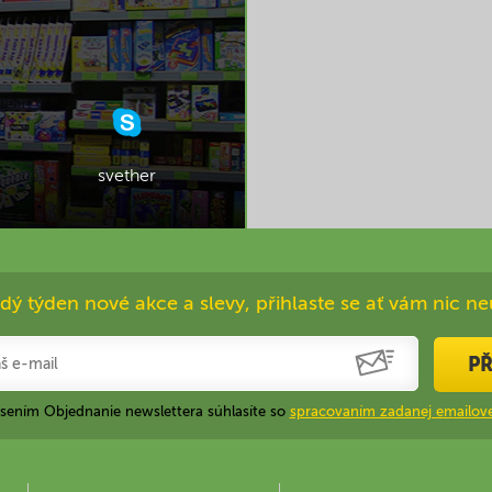
svether
dý týden nové akce a slevy, přihlaste se ať vám nic ne
PŘ
ásením Objednanie newslettera súhlasíte so
spracovaním zadanej emailove