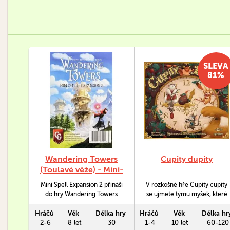
SLEVA
81%
Wandering Towers
Cupity dupity
(Toulavé věže) - Mini-
Spell Expansion 2
Mini Spell Expansion 2 přináší
V rozkošné hře Cupity cupity
do hry Wandering Towers
se ujmete týmu myšek, které
(vyšlo česky jako Toulavé
se účastní lovecké soutěže, jíž
věže) dvě nové karty kouzel.
uspořádalo samo kukaččí
Hráčů
Věk
Délka hry
Hráčů
Věk
Délka hr
lordstvo. Nečekejte žádné
2-6
8 let
30
1-4
10 let
60-120