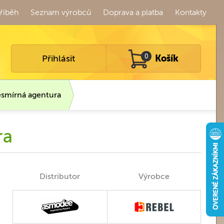
říběh
Seznam výrobců
Doprava a platba
Kontakty
Přihlásit
0
Košík
smírná agentura
ra
Distributor
Výrobce