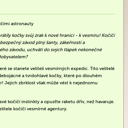
ičími astronauty
átily kočky svůj zrak k nové hranici - k vesmíru! Kočičí
ebezpečný závod plný šanty, zákeřností a
kého závodu, uchvátí do svých tlapek nekonečné
 dobyvatelem?
eré se stanete veliteli vesmírných expedic. Tito velitelé
 Nebojácné a tvrdohlavé kočky, které po dlouhém
mír! Jejich zbrklost však může vést k nejednomu
é kočičí instinkty a opusťte raketu dřív, než havaruje.
elitele kočičí vesmírné agentury.