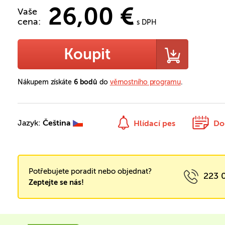
26,00 €
Vaše
cena:
s DPH
Koupit
Nákupem získáte
6 bodů
do
věrnostního programu
.
Jazyk:
Čeština
Hlídací pes
Do
Potřebujete poradit nebo objednat?
223 
Zeptejte se nás!