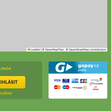
Leaflet
|
© OpenMapTiles
© OpenStreetMap contributors
uteče.
IHLÁSIT
j adresy
.