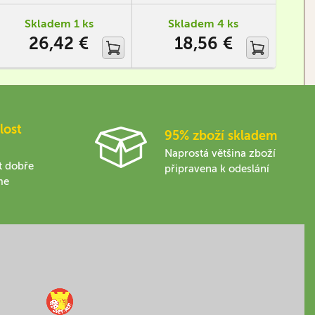
protože rozhodovat bude
společ
hlavně štěstěna.
z poz
Skladem 1 ks
Skladem 4 ks
tomu 
26,42 €
18,56 €
prst. 
a vsáz
lost
95% zboží skladem
Naprostá většina zboží
t dobře
připravena k odeslání
me