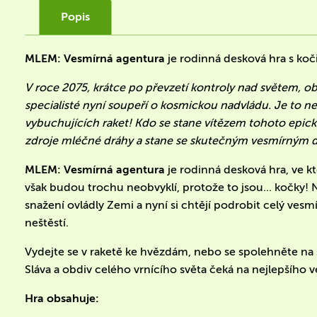
Popis
MLEM: Vesmírná agentura
je rodinná desková hra s koč
V roce 2075, krátce po převzetí kontroly nad světem, obr
specialisté nyní soupeří o kosmickou nadvládu. Je to n
vybuchujících raket! Kdo se stane vítězem tohoto epic
zdroje mléčné dráhy a stane se skutečným vesmírným
MLEM: Vesmírná agentura
je rodinná desková hra, ve kt
však budou trochu neobvyklí, protože to jsou... kočky!
snažení ovládly Zemi a nyní si chtějí podrobit celý ves
neštěstí.
Vydejte se v raketě ke hvězdám, nebo se spolehněte na sv
Sláva a obdiv celého vrnícího světa čeká na nejlepšího v
Hra obsahuje: