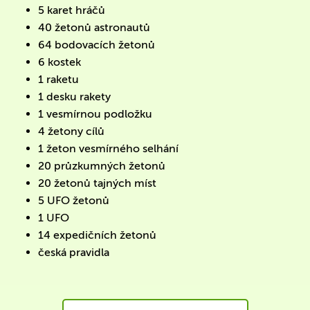
5 karet hráčů
40 žetonů astronautů
64 bodovacích žetonů
6 kostek
1 raketu
1 desku rakety
1 vesmírnou podložku
4 žetony cílů
1 žeton vesmírného selhání
20 průzkumných žetonů
20 žetonů tajných míst
5 UFO žetonů
1 UFO
14 expedičních žetonů
česká pravidla