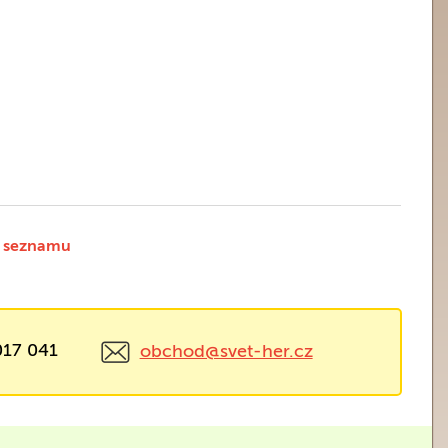
 seznamu
017 041
obchod@svet-her.cz