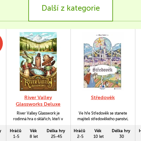
Další z kategorie
River Valley
Středověk
Glassworks Deluxe
River Valley Glasswork je
Ve hře Středověk se stanete
rodinná hra o sklářích, kteří v
majiteli středověkého panství,
proudu řeky sbírají barevná
jehož budoucnost je ve vašich
sklíčka různých tvarů a
rukou. Budete dobrotivým
y
Hráčů
Věk
Délka hry
Hráčů
Věk
Délka hry
umísťují je do své sklárny.
pánem, který staví hradby na
1-5
8 let
25-45
2-5
10 let
30