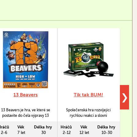
13 Beavers
Tik tak BUM!
❯
13 Beavers je hra, ve které se
Společenská hra rozvíjející
Pic
postavíte do čela výpravy 13
rychlou reakci a slovní
zručno
bobrů na cestě herní deskou,
zásobu. Obsahuje
spol
abyste dosáhli Bobří rajské
elektronickou bombu!
des
Hráčů
Věk
Délka hry
Hráčů
Věk
Délka hry
Hráčů
zahrady. Čeká vás hra nervů,
je
2-6
7 let
30
2-12
12 let
10-30
3-6