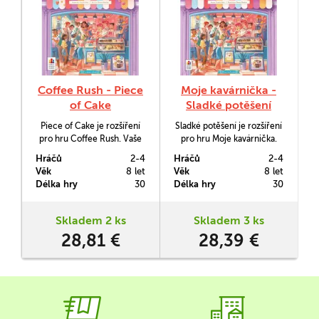
Coffee Rush - Piece
Moje kavárnička -
of Cake
Sladké potěšení
Piece of Cake je rozšíření
Sladké potěšení je rozšíření
pro hru Coffee Rush. Vaše
pro hru Moje kavárnička.
kavárnička se rozrůstá a
Vaše kavárnička se rozrůstá
Hráčů
2-4
Hráčů
2-4
nabídka nápojů už zdaleka
a nabídka nápojů už zdaleka
Věk
8 let
Věk
8 let
nestačí. Nyní máte v
nestačí. Nyní máte v
Délka hry
30
Délka hry
30
nabídce i dortíky.
nabídce i dortíky.
Skladem 2 ks
Skladem 3 ks
28,81 €
28,39 €