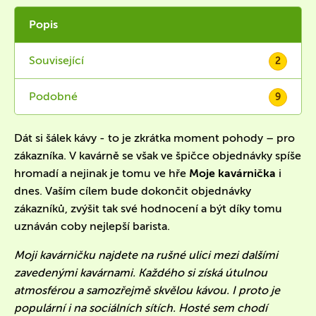
Popis
Související
2
Podobné
9
Dát si šálek kávy - to je zkrátka moment pohody – pro
zákazníka.
V kavárně se však ve špičce objednávky spíše
hromadí a nejinak je tomu ve hře
Moje kavárnička
i
dnes.
Vaším cílem bude dokončit objednávky
zákazníků
, zvýšit tak své hodnocení a být díky tomu
uznáván coby nejlepší barista.
Moji kavárničku najdete na rušné ulici mezi dalšími
zavedenými kavárnami. Každého si získá útulnou
atmosférou a samozřejmě skvělou kávou. I proto je
populární i na sociálních sítích. Hosté sem chodí