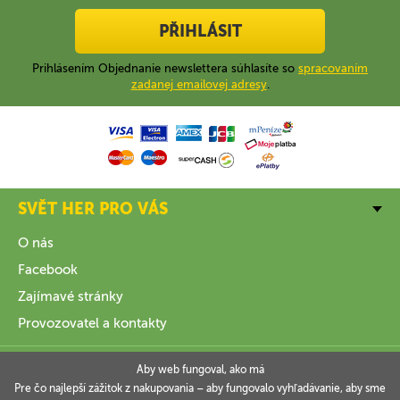
PŘIHLÁSIT
Prihlásením Objednanie newslettera súhlasíte so
spracovaním
zadanej emailovej adresy
.
SVĚT HER PRO VÁS
O nás
Facebook
Zajímavé stránky
Provozovatel a kontakty
VŠE O NÁKUPU
Aby web fungoval, ako má
Pre čo najlepší zážitok z nakupovania – aby fungovalo vyhľadávanie, aby sme