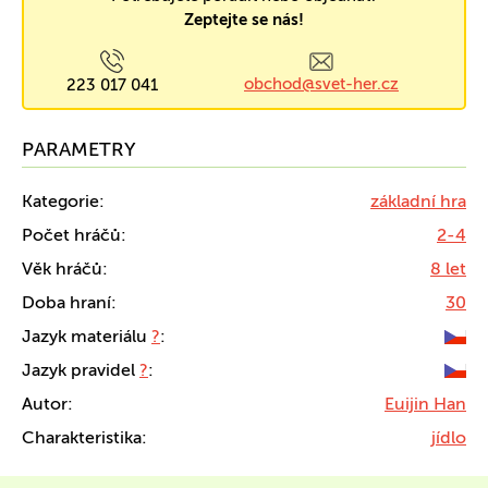
Zeptejte se nás!
obchod@svet-her.cz
223 017 041
PARAMETRY
Kategorie:
základní hra
Počet hráčů:
2-4
Věk hráčů:
8 let
Doba hraní:
30
Jazyk materiálu
?
:
Jazyk pravidel
?
:
Autor:
Euijin Han
Charakteristika:
jídlo