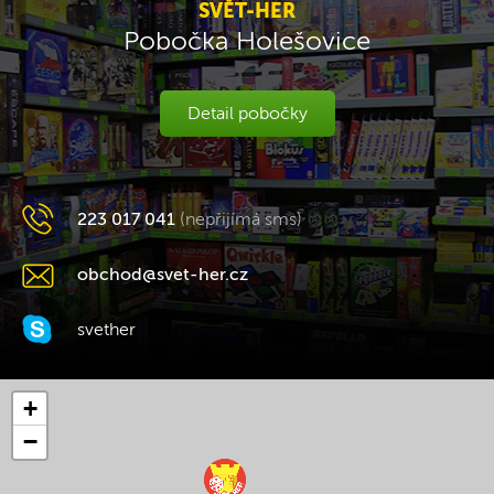
SVĚT-HER
Pobočka Holešovice
Detail pobočky
223 017 041
(nepřijímá sms)
obchod@svet-her.cz
svether
+
−