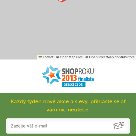
Leaflet
|
© OpenMapTiles
© OpenStreetMap contributors
Každý týden nové akce a slevy, přihlaste se ať
vám nic neuteče.