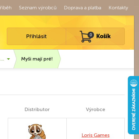
říběh
Seznam výrobců
Doprava a platba
Kontakty
Přihlásit
0
Košík
é…
Myši mají pré!
Distributor
Výrobce
Loris Games