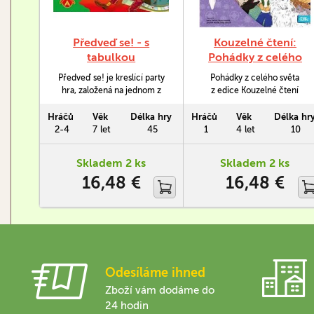
Předveď se! - s
Kouzelné čtení:
tabulkou
Pohádky z celého
světa (kniha)
Předveď se! je kreslící party
Pohádky z celého světa
hra, založená na jednom z
z edice Kouzelné čtení
principů oblíbených Activit.
obsahuje osm pohádek
Tentokrát však ke kreslení slov
z různých koutů naší planety.
Hráčů
Věk
Délka hry
Hráčů
Věk
Délka hr
nepotřebujete shánět papír a
Přináší nejen známé
2-4
7 let
45
1
4 let
10
tužku, ale můžete využít
pohádkové příběhy jako jsou
mazací tabulky. Tu lze
Kráska a zvíře, Malá mořská
Skladem 2 ks
Skladem 2 ks
samozřejmě pokreslit a
víla, Pinocchio a Aladinova
16,48 €
16,48 €
smazat nekonečněkrát.
lampa, ale překvapí vás i
méně známými pohádkami.
Odesíláme ihned
Zboží vám dodáme do
24 hodin