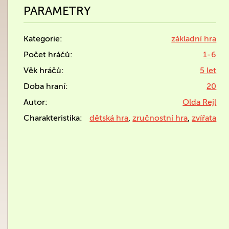
PARAMETRY
Kategorie:
základní hra
Počet hráčů:
1-6
Věk hráčů:
5 let
Doba hraní:
20
Autor:
Olda Rejl
Charakteristika:
dětská hra
,
zručnostní hra
,
zvířata