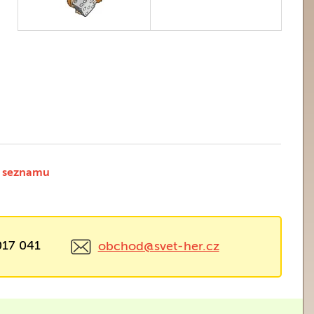
 seznamu
017 041
obchod@svet-her.cz