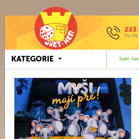
223 
Po-Pá 
KATEGORIE
Svět-her