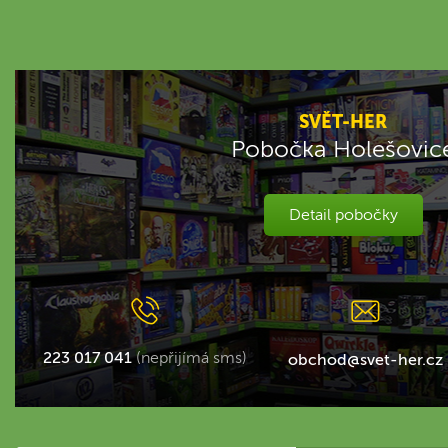
SVĚT-HER
Pobočka Holešovic
Detail pobočky
223 017 041
(nepřijímá sms)
obchod@svet-her.cz