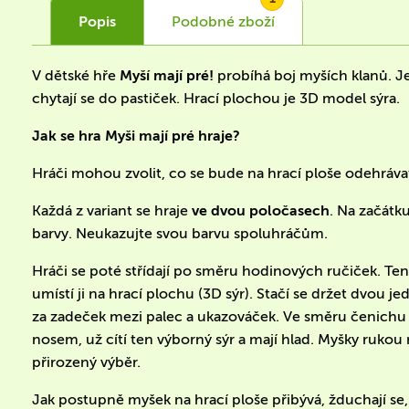
Popis
Podobné
zboží
V dětské hře
Myší mají pré!
probíhá boj myších klanů. Je
chytají se do pastiček. Hrací plochou je 3D model sýra.
Jak se hra Myši mají pré hraje?
Hráči mohou zvolit, co se bude na hrací ploše odehráva
Každá z variant se hraje
ve dvou poločasech
. Na začátk
barvy. Neukazujte svou barvu spoluhráčům.
Hráči se poté střídají po směru hodinových ručiček. Te
umístí ji na hrací plochu (3D sýr). Stačí se držet dvo
za zadeček mezi palec a ukazováček. Ve směru čenichu 
nosem, už cítí ten výborný sýr a mají hlad. Myšky ruk
přirozený výběr.
Jak postupně myšek na hrací ploše přibývá, žduchají se,