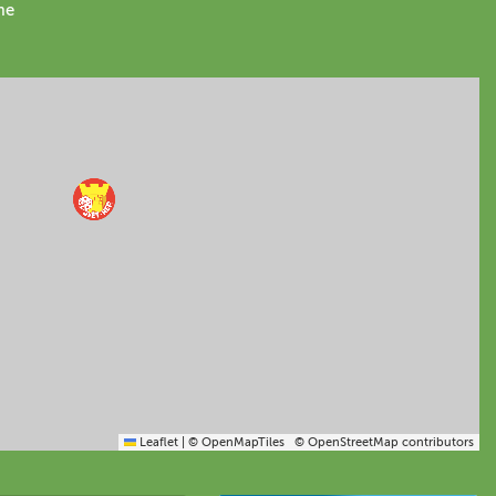
me
Leaflet
|
© OpenMapTiles
© OpenStreetMap contributors