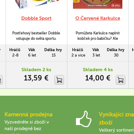
Dobble Sport
O Červené Karkulce
Postřehový bestseller Dobble
Pomůžete Karkulce naplnit
vstupuje do světa sportu.
košíček pro babičku? Ale
pozor! V temném lese číhá
mlsný vlk. O Červené
y
Hráčů
Věk
Délka hry
Hráčů
Věk
Délka hry
Karkulce je paměťová rodinná
2-8
6 let
15
2 a více
3 let
30
hra s jednoduchými pravidly.
Skladem 2 ks
Skladem 4 ks
13,59 €
14,00 €
Kamenná prodejna
Vynikající zna
Vyzvedněte si zboží v
zboží
naší prodejně bez
Veškerý sortinen