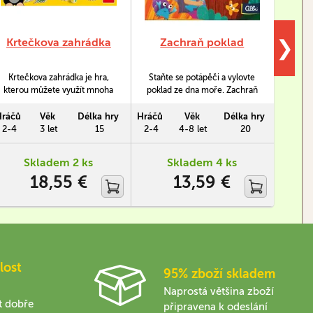
Krtečkova zahrádka
Zachraň poklad
D
❯
(D
Krtečkova zahrádka je hra,
Staňte se potápěči a vylovte
Dino
kterou můžete využít mnoha
poklad ze dna moře. Zachraň
nejm
způsoby. Můžete ji hrát jako
poklad je dětská hra s
nau
hru, kde hráči postupují podle
pohyblivými prvky.
Posbír
Hráčů
Věk
Délka hry
Hráčů
Věk
Délka hry
Hráčů
hodu barevnou kostkou po
roz
2-4
3 let
15
2-4
4-8 let
20
2-4
prostorovém herním plánu a
Dávejt
postupně procházejí čtyři
Skladem 2 ks
Skladem 4 ks
roční období, ke kterým
18,55 €
13,59 €
hledají správné symboly.
Můžete ji použít jako hračku,
hrát si s figurkami a…
lost
95% zboží skladem
Naprostá většina zboží
t dobře
připravena k odeslání