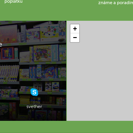
poplatku
známe a poradí
+
−
e
svether