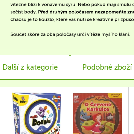
vítězně blíží k voňavému sýru. Nebo pokud mají smůlu ch
sečíst body.
Před druhým poločasem nezapomeňte zno
chaosu je to kouzlo, které vás nutí se kreativně přizpůso
Součet skóre za oba poločasy určí vítěze myšího klání.
Další z kategorie
Podobné zboží