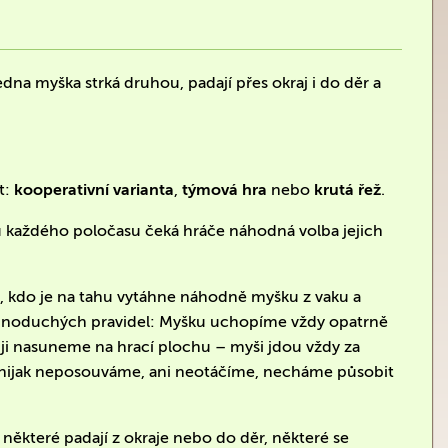
dna myška strká druhou, padají přes okraj i do děr a
t:
kooperativní varianta
,
týmová hra
nebo
krutá řež
.
u každého poločasu čeká hráče náhodná volba jejich
n, kdo je na tahu vytáhne náhodně myšku z vaku a
u jednoduchých pravidel: Myšku uchopíme vždy opatrně
ji nasuneme na hrací plochu – myši jdou vždy za
ou nijak neposouváme, ani neotáčíme, necháme působit
 některé padají z okraje nebo do děr, některé se