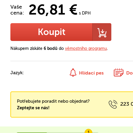
26,81 €
Vaše
cena:
s DPH
Koupit
Nákupem získáte
6 bodů
do
věrnostního programu
.
Jazyk:
Hlídací pes
Do
Potřebujete poradit nebo objednat?
223 
Zeptejte se nás!
1