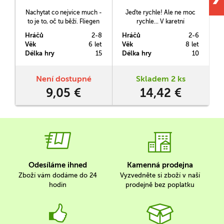
Nachytat co nejvíce much -
Jeďte rychle! Ale ne moc
to je to, oč tu běží. Fliegen
rychle... V karetní
Klatschen je rychlá
postřehové hře Bacha
r
Hráčů
2-8
Hráčů
2-6
H
postřehová karetní hra, v níž
Zombíci se snažíte co
Věk
6 let
Věk
8 let
V
jsou oběťmi rychlých rukou
nejrychleji projet městem a
p
Délka hry
15
Délka hry
10
D
hráčů barevné a vlastně
vyhnout se všem nástrahám.
docela roztomilé mouchy.
A nemusí jít jen o červenou
Čapnete jich ať už s
na semaforu, objížďku či
Není dostupné
Skladem 2 ks
plácačkou či bez nejvíce ze
maminku s kočárkem, ale i
9,05 €
14,42 €
všech?
zombíky, kteří se v nejméně
vhodnou dobu objeví na vaší
kartě a cestu městem…
Odesíláme ihned
Kamenná prodejna
Zboží vám dodáme do 24
Vyzvedněte si zboží v naší
hodin
prodejně bez poplatku