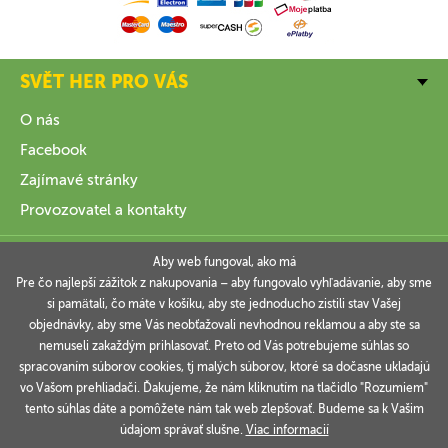
SVĚT HER PRO VÁS
O nás
Facebook
Zajímavé stránky
Provozovatel a kontakty
VŠE O NÁKUPU
Aby web fungoval, ako má
Pre čo najlepší zážitok z nakupovania – aby fungovalo vyhľadávanie, aby sme
si pamätali, čo máte v košíku, aby ste jednoducho zistili stav Vašej
INFORMACE
objednávky, aby sme Vás neobťažovali nevhodnou reklamou a aby ste sa
nemuseli zakaždým prihlasovať. Preto od Vás potrebujeme súhlas so
VAŠE OBJEDNÁVKY
spracovaním súborov cookies, tj malých súborov, ktoré sa dočasne ukladajú
vo Vašom prehliadači. Ďakujeme, že nám kliknutím na tlačidlo "Rozumiem"
tento súhlas dáte a pomôžete nám tak web zlepšovať. Budeme sa k Vašim
údajom správať slušne.
Viac informacií
Technicky zajišťuje
Simplia.cz
.