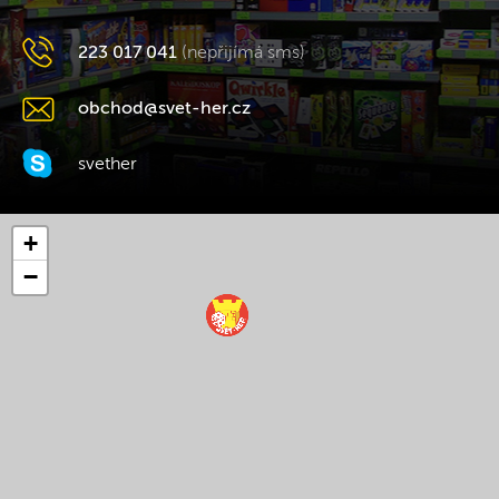
223 017 041
(nepřijímá sms)
obchod@svet-her.cz
svether
+
−