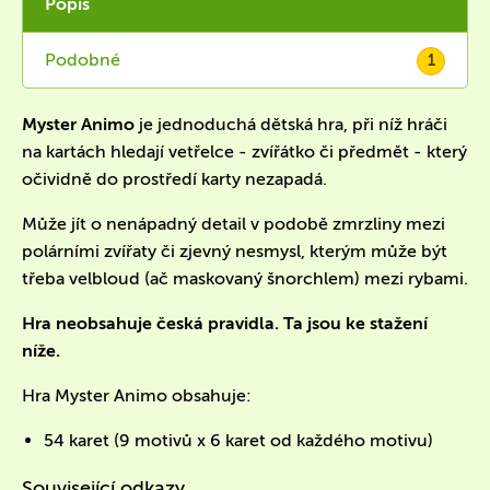
Popis
Podobné
1
Myster Animo
je jednoduchá dětská hra, při níž hráči
na kartách hledají vetřelce - zvířátko či předmět - který
očividně do prostředí karty nezapadá.
Může jít o nenápadný detail v podobě zmrzliny mezi
polárními zvířaty či zjevný nesmysl, kterým může být
třeba velbloud (ač maskovaný šnorchlem) mezi rybami.
Hra neobsahuje česká pravidla. Ta jsou ke stažení
níže.
Hra Myster Animo obsahuje:
54 karet (9 motivů x 6 karet od každého motivu)
Související odkazy