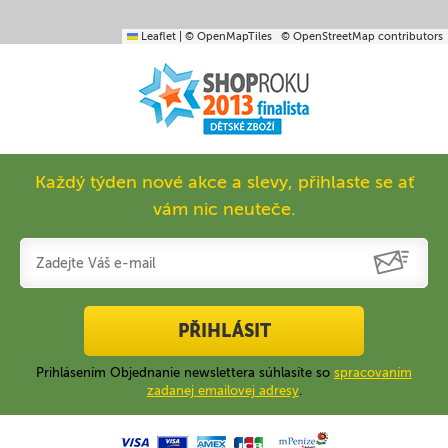
Leaflet
|
© OpenMapTiles
© OpenStreetMap contributors
Každý týden nové akce a slevy, přihlaste se ať
vám nic neuteče.
PŘIHLÁSIT
Prihlásením Objednanie newslettera súhlasíte so
spracovaním
zadanej emailovej adresy
.