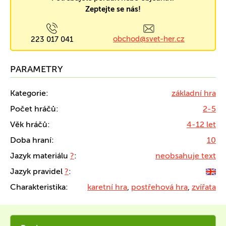
Zeptejte se nás!
obchod@svet-her.cz
223 017 041
PARAMETRY
Kategorie:
základní hra
Počet hráčů:
2-5
Věk hráčů:
4-12 let
Doba hraní:
10
Jazyk materiálu
?
:
neobsahuje text
Jazyk pravidel
?
:
Charakteristika:
karetní hra
,
postřehová hra
,
zvířata