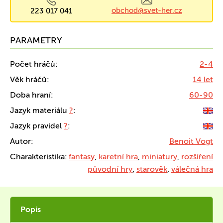
obchod@svet-her.cz
223 017 041
PARAMETRY
Počet hráčů:
2-4
Věk hráčů:
14 let
Doba hraní:
60-90
Jazyk materiálu
?
:
Jazyk pravidel
?
:
Autor:
Benoit Vogt
Charakteristika:
fantasy
,
karetní hra
,
miniatury
,
rozšíření
původní hry
,
starověk
,
válečná hra
Popis