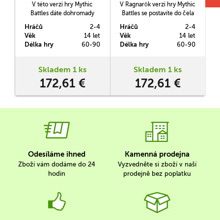
goals)
goals, storage box,
V této verzi hry Mythic
V Ragnarök verzi hry Mythic
errata)
Battles dáte dohromady
Battles se postavíte do čela
svoji skupinu poskládanou z
nordického božstva a
B
Hráčů
2-4
Hráčů
2-4
H
širokého panteonu řeckých
povedete tak své jednotky
Věk
14 let
Věk
14 let
V
bohů a s ní se pustíte do
do té nejzásadnější z bitev.
Délka hry
60-90
Délka hry
60-90
D
boje na život a na smrt.
k
Skladem 1 ks
Skladem 1 ks
172,61 €
172,61 €
Odesíláme ihned
Kamenná prodejna
Zboží vám dodáme do 24
Vyzvedněte si zboží v naší
hodin
prodejně bez poplatku