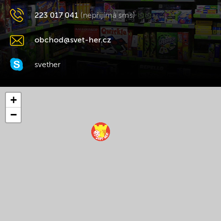
223 017 041
(nepřijímá sms)
obchod@svet-her.cz
svether
+
−