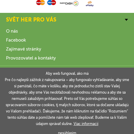
SVĚT HER PRO VÁS
O nás
Facebook
Zajímavé stránky
Provozovatel a kontakty
VŠE O NÁKUPU
Aby web fungoval, ako má
Pre čo najlepší zážitok z nakupovania – aby fungovalo vyhľadávanie, aby sme
si pamätali, čo máte v košíku, aby ste jednoducho zistili stav Vašej
INFORMACE
objednávky, aby sme Vás neobťažovali nevhodnou reklamou a aby ste sa
nemuseli zakaždým prihlasovať. Preto od Vás potrebujeme súhlas so
VAŠE OBJEDNÁVKY
spracovaním súborov cookies, tj malých súborov, ktoré sa dočasne ukladajú
vo Vašom prehliadači. Ďakujeme, že nám kliknutím na tlačidlo "Rozumiem"
tento súhlas dáte a pomôžete nám tak web zlepšovať. Budeme sa k Vašim
údajom správať slušne.
Viac informacií
Technicky zajišťuje
Simplia.cz
.
nesúhlasím