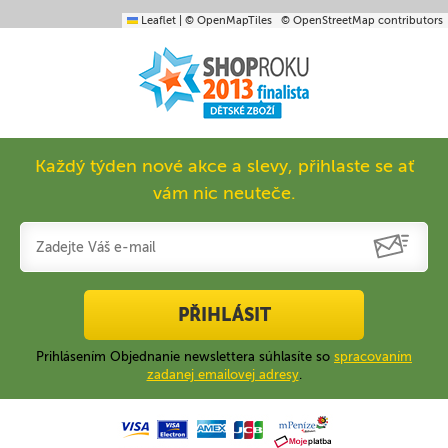
Leaflet
|
© OpenMapTiles
© OpenStreetMap contributors
Každý týden nové akce a slevy, přihlaste se ať
vám nic neuteče.
PŘIHLÁSIT
Prihlásením Objednanie newslettera súhlasíte so
spracovaním
zadanej emailovej adresy
.