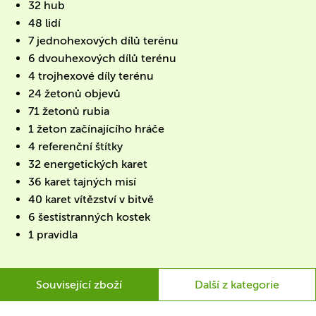
32 hub
48 lidí
7 jednohexových dílů terénu
6 dvouhexových dílů terénu
4 trojhexové díly terénu
24 žetonů objevů
71 žetonů rubia
1 žeton začínajícího hráče
4 referenční štítky
32 energetických karet
36 karet tajných misí
40 karet vítězství v bitvě
6 šestistranných kostek
1 pravidla
Související zboží
Další z kategorie