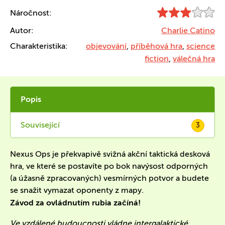
Náročnost:
Autor:
Charlie Catino
Charakteristika:
objevování
,
příběhová hra
,
science
fiction
,
válečná hra
Popis
Související
3
Nexus Ops je překvapivě svižná akční taktická desková
hra, ve které se postavíte po bok navýsost odporných
(a úžasně zpracovaných) vesmírných potvor a budete
se snažit vymazat oponenty z mapy.
Závod za ovládnutím rubia začíná!
Ve vzdálené budoucnosti vládne intergalaktické