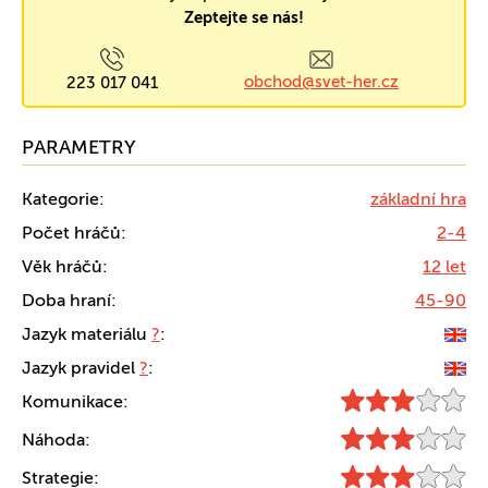
Zeptejte se nás!
obchod@svet-her.cz
223 017 041
PARAMETRY
Kategorie:
základní hra
Počet hráčů:
2-4
Věk hráčů:
12 let
Doba hraní:
45-90
Jazyk materiálu
?
:
Jazyk pravidel
?
:
Komunikace:
Náhoda:
Strategie: