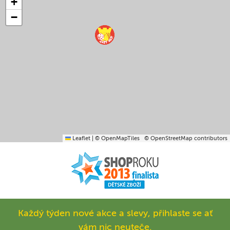
+
−
Leaflet
|
© OpenMapTiles
© OpenStreetMap contributors
Každý týden nové akce a slevy, přihlaste se ať
vám nic neuteče.