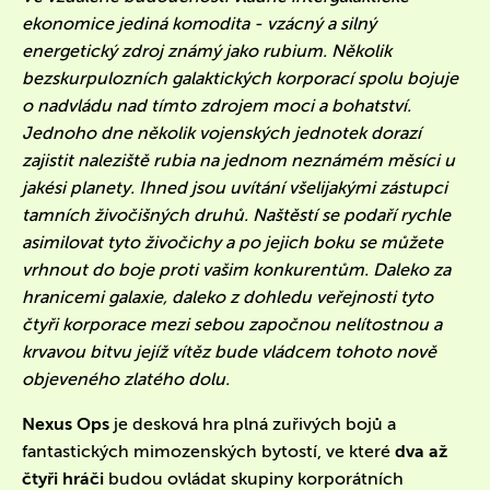
ekonomice jediná komodita - vzácný a silný
energetický zdroj známý jako rubium. Několik
bezskurpulozních galaktických korporací spolu bojuje
o nadvládu nad tímto zdrojem moci a bohatství.
Jednoho dne několik vojenských jednotek dorazí
zajistit naleziště rubia na jednom neznámém měsíci u
jakési planety. Ihned jsou uvítání všelijakými zástupci
tamních živočišných druhů. Naštěstí se podaří rychle
asimilovat tyto živočichy a po jejich boku se můžete
vrhnout do boje proti vašim konkurentům. Daleko za
hranicemi galaxie, daleko z dohledu veřejnosti tyto
čtyři korporace mezi sebou započnou nelítostnou a
krvavou bitvu jejíž vítěz bude vládcem tohoto nově
objeveného zlatého dolu.
Nexus Ops
je desková hra plná zuřivých bojů a
fantastických mimozenských bytostí, ve které
dva až
čtyři hráči
budou ovládat skupiny korporátních