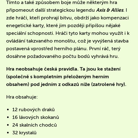
Tímto a také způsobem boje může některým hra
připomeout další strategickou legendu
Axis & Allies
. I
zde hráči, kteří prohrají bitvu, obdrží jako kompenzaci
enegetické karty, které jim později připíšou nějaké
speciální schopnosti. Hráči tyto karty mohou využít i k
ovládání takzvaného monolitu, což je vyvýšená stavba
postavená vprostřed herního plánu. První ráč, terý
dosáhne požadovaného počtu bodů vyhrává hru.
Hra neobsahuje česká pravidla. Ta jsou ke stažení
(společně s kompletním přeloženým herním
obsahem) pod jedním z odkazů níže (zatrolené hry).
Hra obsahuje:
12 rubových draků
16 lávových skokanů
24 skalních chodců
32 krystalů