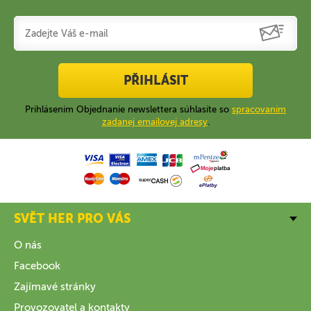
PŘIHLÁSIT
Prihlásením Objednanie newslettera súhlasíte so
spracovaním
zadanej emailovej adresy
.
SVĚT HER PRO VÁS
O nás
Facebook
Zajímavé stránky
Provozovatel a kontakty