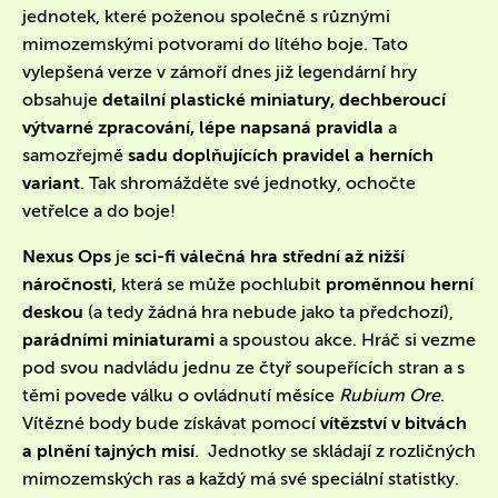
jednotek, které poženou společně s různými
mimozemskými potvorami do lítého boje. Tato
vylepšená verze v zámoří dnes již legendární hry
obsahuje
detailní plastické miniatury, dechberoucí
výtvarné zpracování, lépe napsaná pravidla
a
samozřejmě
sadu doplňujících pravidel a herních
variant
. Tak shromážděte své jednotky, ochočte
vetřelce a do boje!
Nexus Ops
je
sci-fi válečná hra střední až nižší
náročnosti
, která se může pochlubit
proměnnou herní
deskou
(a tedy žádná hra nebude jako ta předchozí),
parádními miniaturami
a spoustou akce. Hráč si vezme
pod svou nadvládu jednu ze čtyř soupeřících stran a s
těmi povede válku o ovládnutí měsíce
Rubium Ore
.
Vítězné body bude získávat pomocí
vítězství v bitvách
a plnění tajných misí
. Jednotky se skládají z rozličných
mimozemských ras a každý má své speciální statistky.