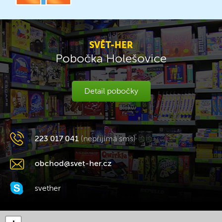
SVĚT-HER
Pobočka Holešovice
Detail pobočky
223 017 041
(nepřijímá sms)
obchod@svet-her.cz
svether