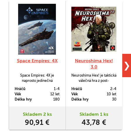
Space Empires: 4X
Neuroshima Hex!
❯
3.0
Space Empires: 4X je
Neuroshima Hex! je taktická
N
naprosto jedinečná
válečná hra z post-
vesmírná řežba na motivy
apokalyptického světa
Hráčů
1-4
Hráčů
2-4
H
kultovní série počítačových
Neuroshima, který můžete
Věk
12 let
Věk
10 let
V
her Space Empires, jejichž
znát z her 51st State či The
z
Délka hry
180
Délka hry
30
D
pravidla částěčně převádí
New Era. Je obdařena
do deskové podoby. Hra je
svižnou hratelností a dává
vynikající v jakémkoli počtu
hráči skutečně kreativní
Skladem 2 ks
Skladem 1 ks
hráčů, včetně jednoho,
možnosti, jak přechytračit a
m
90,91 €
43,78 €
který zde má zvláštní
následně rozdrtit oponenty.
n
scénáře.