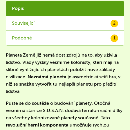
Popis
Související
2
Podobné
1
Planeta Země již nemá dost zdrojů na to, aby uživila
lidstvo. Vlády vyslaly vesmírné kolonisty, kteří mají na
slibně vyhlížejících planetách pololžit nové základy
civilizace.
Neznámá planeta
je asymetrická scifi hra, v
níž se snažíte vytvořit tu nejlepší planetu pro přežití
lidstva.
Pusťe se do soutěže o budování planety. Otočná
vesmírná stanice S.U.S.A.N. dodává terraformační dílky
na všechny kolonizované planety současně. Tato
revoluční herní komponenta
umožňuje rychlou