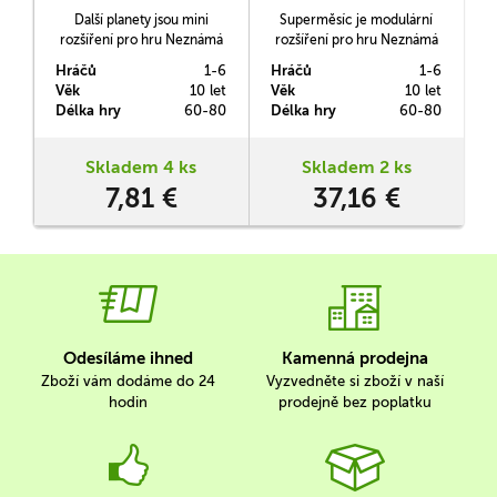
Další planety jsou mini
Superměsíc je modulární
rozšíření pro hru Neznámá
rozšíření pro hru Neznámá
planeta. Obsahuje šest
planeta. Obsahuje 3
Hráčů
1-6
Hráčů
1-6
planet z KS edice hry. Jedná
samostatně hratelné
Věk
10 let
Věk
10 let
se o planety Charybda,
moduly (Superměsíc,
Délka hry
60-80
Délka hry
60-80
Kaax, Pažitov, Zapomnění,
Záchranné moduly a Dílky
Kerberos a Lacuna.
výstavby), poklop na stanici
S.U.S.A.N. a další dodatečný
Skladem 4 ks
Skladem 2 ks
obsah do hry.
7,81 €
37,16 €
Odesíláme ihned
Kamenná prodejna
Zboží vám dodáme do 24
Vyzvedněte si zboží v naší
hodin
prodejně bez poplatku