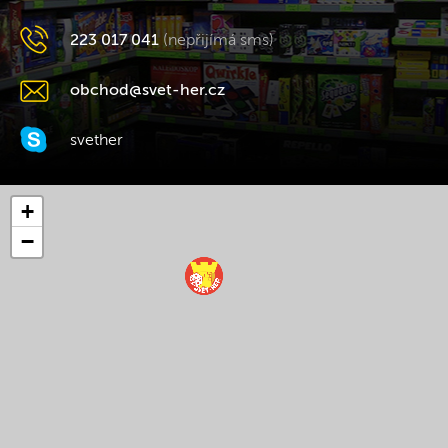
223 017 041
(nepřijímá sms)
obchod@svet-her.cz
svether
+
−