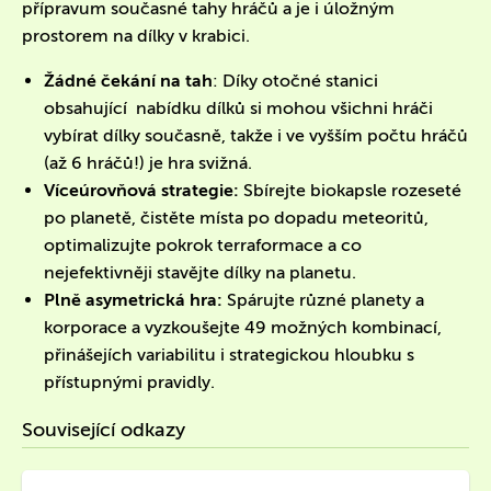
přípravum současné tahy hráčů a je i úložným
prostorem na dílky v krabici.
Žádné čekání na tah
: Díky otočné stanici
obsahující nabídku dílků si mohou všichni hráči
vybírat dílky současně, takže i ve vyšším počtu hráčů
(až 6 hráčů!) je hra svižná.
Víceúrovňová strategie:
Sbírejte biokapsle rozeseté
po planetě, čistěte místa po dopadu meteoritů,
optimalizujte pokrok terraformace a co
nejefektivněji stavějte dílky na planetu.
Plně asymetrická hra:
Spárujte různé planety a
korporace a vyzkoušejte 49 možných kombinací,
přinášejích variabilitu i strategickou hloubku s
přístupnými pravidly.
Související odkazy