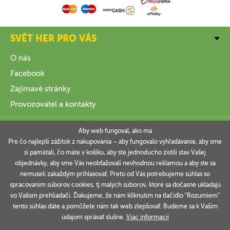
SVĚT HER PRO VÁS
O nás
Facebook
Zajímavé stránky
Provozovatel a kontakty
VŠE O NÁKUPU
Aby web fungoval, ako má
Pre čo najlepší zážitok z nakupovania – aby fungovalo vyhľadávanie, aby sme
si pamätali, čo máte v košíku, aby ste jednoducho zistili stav Vašej
INFORMACE
objednávky, aby sme Vás neobťažovali nevhodnou reklamou a aby ste sa
nemuseli zakaždým prihlasovať. Preto od Vás potrebujeme súhlas so
VAŠE OBJEDNÁVKY
spracovaním súborov cookies, tj malých súborov, ktoré sa dočasne ukladajú
vo Vašom prehliadači. Ďakujeme, že nám kliknutím na tlačidlo "Rozumiem"
tento súhlas dáte a pomôžete nám tak web zlepšovať. Budeme sa k Vašim
údajom správať slušne.
Viac informacií
Technicky zajišťuje
Simplia.cz
.