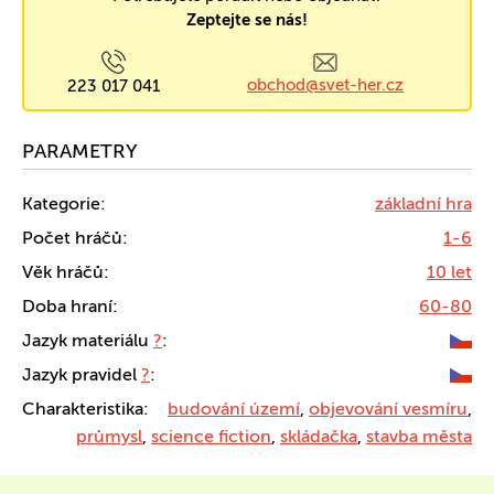
Zeptejte se nás!
obchod@svet-her.cz
223 017 041
PARAMETRY
Kategorie:
základní hra
Počet hráčů:
1-6
Věk hráčů:
10 let
Doba hraní:
60-80
Jazyk materiálu
?
:
Jazyk pravidel
?
:
Charakteristika:
budování území
,
objevování vesmíru
,
průmysl
,
science fiction
,
skládačka
,
stavba města