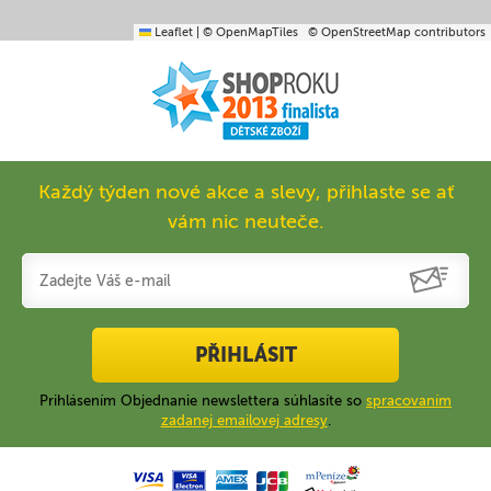
Leaflet
|
© OpenMapTiles
© OpenStreetMap contributors
Každý týden nové akce a slevy, přihlaste se ať
vám nic neuteče.
PŘIHLÁSIT
Prihlásením Objednanie newslettera súhlasíte so
spracovaním
zadanej emailovej adresy
.