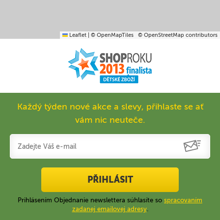
Leaflet
|
© OpenMapTiles
© OpenStreetMap contributors
Každý týden nové akce a slevy, přihlaste se ať
vám nic neuteče.
PŘIHLÁSIT
Prihlásením Objednanie newslettera súhlasíte so
spracovaním
zadanej emailovej adresy
.