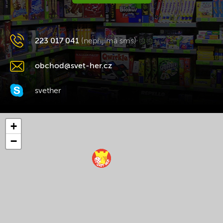
223 017 041
(nepřijímá sms)
obchod@svet-her.cz
svether
+
−