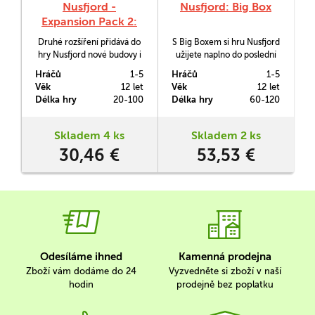
Nusfjord -
Nusfjord: Big Box
Expansion Pack 2:
Trout Deck &
Druhé rozšíření přidává do
S Big Boxem si hru Nusfjord
Besøkende
hry Nusfjord nové budovy i
užijete naplno do poslední
hosty.
ploutve.
Hráčů
1-5
Hráčů
1-5
Věk
12 let
Věk
12 let
Délka hry
20-100
Délka hry
60-120
Skladem 4 ks
Skladem 2 ks
30,46 €
53,53 €
Odesíláme ihned
Kamenná prodejna
Zboží vám dodáme do 24
Vyzvedněte si zboží v naší
hodin
prodejně bez poplatku