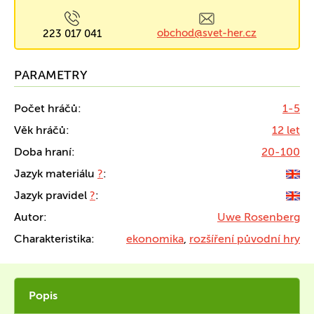
obchod@svet-her.cz
223 017 041
PARAMETRY
Počet hráčů:
1-5
Věk hráčů:
12 let
Doba hraní:
20-100
Jazyk materiálu
?
:
Jazyk pravidel
?
:
Autor:
Uwe Rosenberg
Charakteristika:
ekonomika
,
rozšíření původní hry
Popis