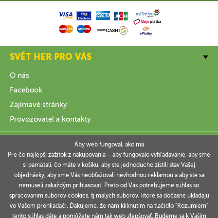
SVĚT HER PRO VÁS
O nás
Facebook
Zajímavé stránky
Provozovatel a kontakty
VŠE O NÁKUPU
Aby web fungoval, ako má
Pre čo najlepší zážitok z nakupovania – aby fungovalo vyhľadávanie, aby sme
si pamätali, čo máte v košíku, aby ste jednoducho zistili stav Vašej
INFORMACE
objednávky, aby sme Vás neobťažovali nevhodnou reklamou a aby ste sa
nemuseli zakaždým prihlasovať. Preto od Vás potrebujeme súhlas so
VAŠE OBJEDNÁVKY
spracovaním súborov cookies, tj malých súborov, ktoré sa dočasne ukladajú
vo Vašom prehliadači. Ďakujeme, že nám kliknutím na tlačidlo "Rozumiem"
tento súhlas dáte a pomôžete nám tak web zlepšovať. Budeme sa k Vašim