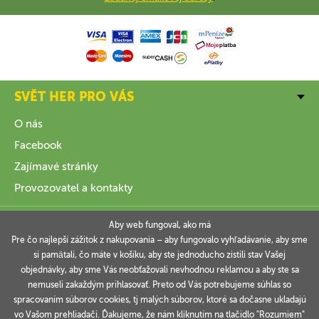
SVĚT HER PRO VÁS
O nás
Facebook
Zajímavé stránky
Provozovatel a kontakty
VŠE O NÁKUPU
Aby web fungoval, ako má
Pre čo najlepší zážitok z nakupovania – aby fungovalo vyhľadávanie, aby sme
si pamätali, čo máte v košíku, aby ste jednoducho zistili stav Vašej
INFORMACE
objednávky, aby sme Vás neobťažovali nevhodnou reklamou a aby ste sa
nemuseli zakaždým prihlasovať. Preto od Vás potrebujeme súhlas so
VAŠE OBJEDNÁVKY
spracovaním súborov cookies, tj malých súborov, ktoré sa dočasne ukladajú
vo Vašom prehliadači. Ďakujeme, že nám kliknutím na tlačidlo "Rozumiem"