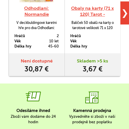
Odhodlaní:
Obaly na karty (71 x
❯
Normandie
120) Tarot -
Gamegenic PRIME,
V deckbuldingové karetní
Balíček 50 obalů na karty o
50 ks
hře pro dva Odhodlaní:
tarotové velikosti 71 x 120
Normandie se chopíte
mm.
N
Hráčů
2
Hráčů
H
velení čety americké či
č
Věk
10 let
Věk
V
německé pěchoty, s níž
Délka hry
45-60
Délka hry
D
podniknete několik misí, ve
kterých budete obsazovat
klíčové cíle a bojovat za
Není dostupné
Skladem >5 ks
jejich udržení.
30,87 €
3,67 €
Odesíláme ihned
Kamenná prodejna
Zboží vám dodáme do 24
Vyzvedněte si zboží v naší
hodin
prodejně bez poplatku