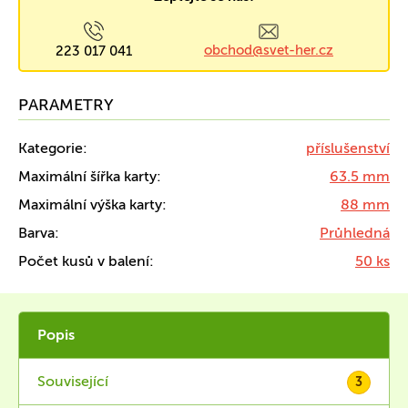
obchod@svet-her.cz
223 017 041
PARAMETRY
Kategorie:
příslušenství
Maximální šířka karty:
63.5 mm
Maximální výška karty:
88 mm
Barva:
Průhledná
Počet kusů v balení:
50 ks
Popis
Související
3