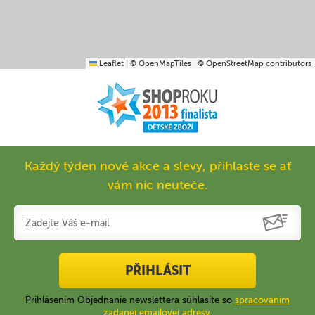
Leaflet
|
© OpenMapTiles
© OpenStreetMap contributors
Každý týden nové akce a slevy, přihlaste se ať
vám nic neuteče.
PŘIHLÁSIT
Prihlásením Objednanie newslettera súhlasíte so
spracovaním
zadanej emailovej adresy
.