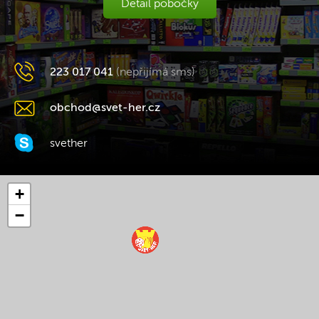
Detail pobočky
223 017 041
(nepřijímá sms)
obchod@svet-her.cz
svether
+
−