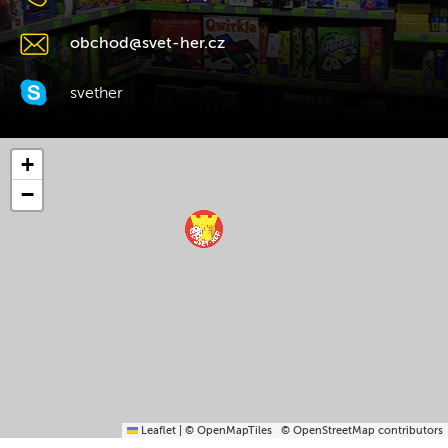
obchod@svet-her.cz
svether
+
−
Leaflet
|
© OpenMapTiles
© OpenStreetMap contributors