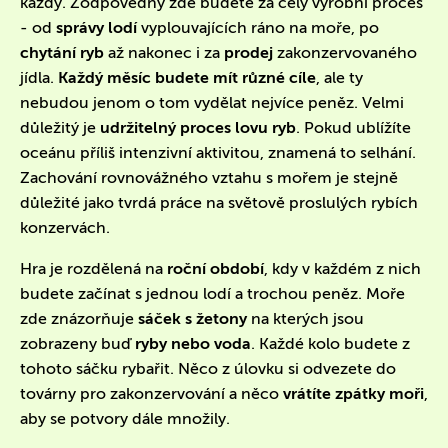
každý. Zodpovědný zde budete za celý výrobní proces
- od
správy lodí
vyplouvajících ráno na moře, po
chytání ryb
až nakonec i za
prodej
zakonzervovaného
jídla.
Každý měsíc budete mít různé cíle
, ale ty
nebudou jenom o tom vydělat nejvíce peněz. Velmi
důležitý je
udržitelný proces lovu ryb
. Pokud ublížíte
oceánu příliš intenzivní aktivitou, znamená to selhání.
Zachování rovnovážného vztahu s mořem je stejně
důležité jako tvrdá práce na světově proslulých rybích
konzervách.
Hra je rozdělená na
roční období
, kdy v každém z nich
budete začínat s jednou lodí a trochou peněz. Moře
zde znázorňuje
sáček s žetony
na kterých jsou
zobrazeny buď
ryby nebo voda
. Každé kolo budete z
tohoto sáčku rybařit. Něco z úlovku si odvezete do
továrny pro zakonzervování a něco
vrátíte zpátky moři
,
aby se potvory dále množily.