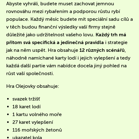
Abyste vyhráli, budete muset zachovat jemnou
rovnováhu mezi rybařením a podporou růstu rybí
populace. Každý měsíc budete mít speciální sadu cílů a
v těch budou finanční výsledky vaší firmy stejně
důležité jako udržitelnost vašeho lovu.
Každý trh má
přitom svá specifická a jedinečná pravidla
i strategie
jak na něm uspět. Hra obsahuje
12 různých scénářů
,
náhodně namíchané karty lodí i jejich vylepšení a tedy
každá další partie vám nabídce docela jiný pohled na
růst vaší společnosti.
Hra Olejovky obsahuje:
svazek tržišť
18 karet lodí
1 kartu volného moře
27 karet vylepšení
116 mořských žetonů
ukazatel kola