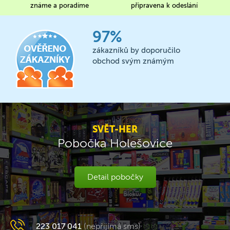
známe a poradíme
připravena k odeslání
97%
zákazníků by doporučilo
obchod svým známým
SVĚT-HER
Pobočka Holešovice
Detail pobočky
223 017 041
(nepřijímá sms)