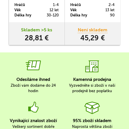
Ztracený ostrov Arnak,
kombinuje mechanismus
Hráčů
1-4
Hráčů
2-4
H
který vás zavede doprostřed
budování s vyprávěcím.
Věk
12 let
Věk
13 let
V
džungle, v níž budete hledat
Hráči coby vesničané
Délka hry
30-120
Délka hry
90
D
ruiny dávno zapomenuté
prchají před nájezdem
civilizace.
barbarů. Nacházejí
perfektní místo pro svůj
s
Skladem >5 ks
Není skladem
nový domov a začínají jej
v
28,81 €
45,29 €
budovat nejen na zemi, ale i
Z
pod povrchem.
Odesíláme ihned
Kamenná prodejna
Zboží vám dodáme do 24
Vyzvedněte si zboží v naší
hodin
prodejně bez poplatku
Vynikající znalost zboží
95% zboží skladem
Veškerý sortinent dobře
Naprostá většina zboží