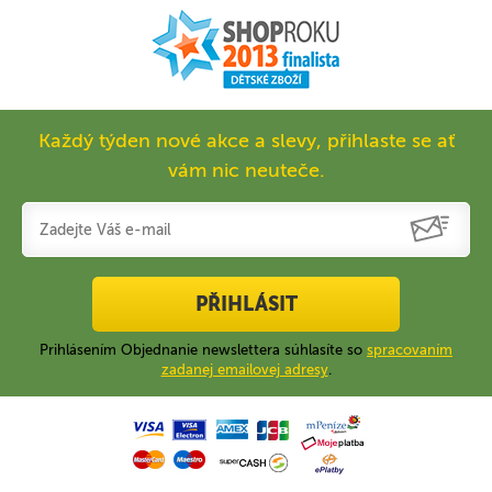
Každý týden nové akce a slevy, přihlaste se ať
vám nic neuteče.
PŘIHLÁSIT
Prihlásením Objednanie newslettera súhlasíte so
spracovaním
zadanej emailovej adresy
.