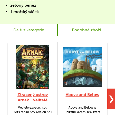
žetony peněz
1 mořský sáček
Další z kategorie
Podobné zboží
Ztracený ostrov
Above and Below
❯
Arnak - Velitelé
expedic
Velitelé expedic jsou
Above and Below je
K
rozšířením pro skvělou hru
unikátní karetní hra, která