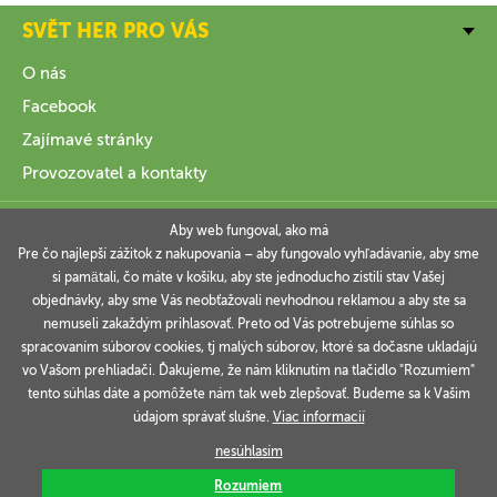
SVĚT HER PRO VÁS
O nás
Facebook
Zajímavé stránky
Provozovatel a kontakty
VŠE O NÁKUPU
Aby web fungoval, ako má
Pre čo najlepší zážitok z nakupovania – aby fungovalo vyhľadávanie, aby sme
si pamätali, čo máte v košíku, aby ste jednoducho zistili stav Vašej
INFORMACE
objednávky, aby sme Vás neobťažovali nevhodnou reklamou a aby ste sa
nemuseli zakaždým prihlasovať. Preto od Vás potrebujeme súhlas so
VAŠE OBJEDNÁVKY
spracovaním súborov cookies, tj malých súborov, ktoré sa dočasne ukladajú
vo Vašom prehliadači. Ďakujeme, že nám kliknutím na tlačidlo "Rozumiem"
tento súhlas dáte a pomôžete nám tak web zlepšovať. Budeme sa k Vašim
údajom správať slušne.
Viac informacií
Technicky zajišťuje
Simplia.cz
.
nesúhlasím
Rozumiem