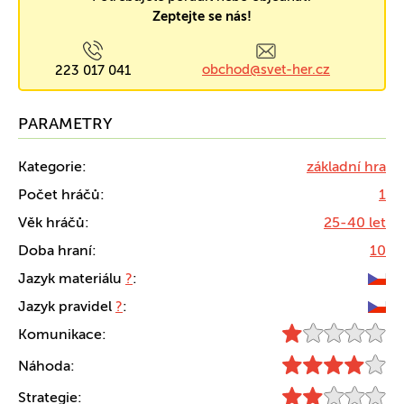
Zeptejte se nás!
obchod@svet-her.cz
223 017 041
PARAMETRY
Kategorie:
základní hra
Počet hráčů:
1
Věk hráčů:
25-40 let
Doba hraní:
10
Jazyk materiálu
?
:
Jazyk pravidel
?
:
Komunikace:
Náhoda:
Strategie: