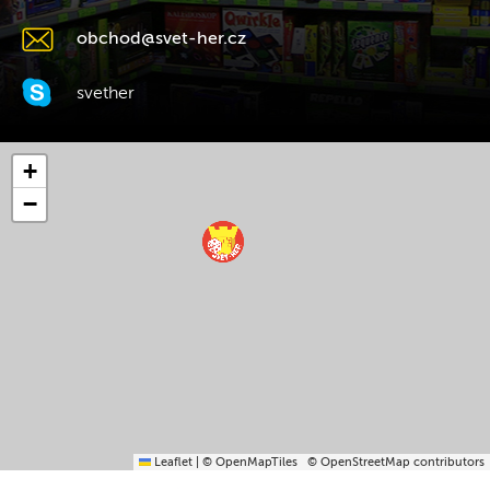
obchod@svet-her.cz
svether
+
−
Leaflet
|
© OpenMapTiles
© OpenStreetMap contributors