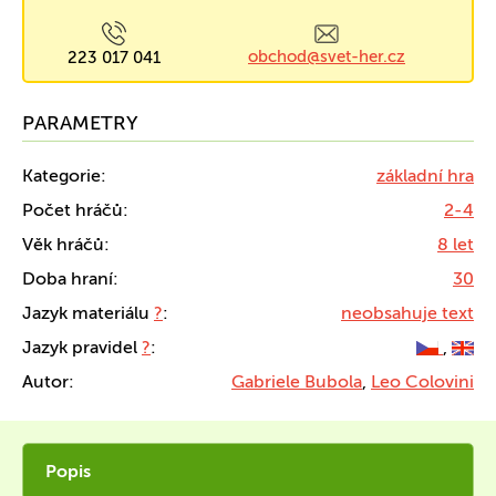
obchod@svet-her.cz
223 017 041
PARAMETRY
Kategorie:
základní hra
Počet hráčů:
2-4
Věk hráčů:
8 let
Doba hraní:
30
Jazyk materiálu
?
:
neobsahuje text
Jazyk pravidel
?
:
,
Autor:
Gabriele Bubola
,
Leo Colovini
Popis