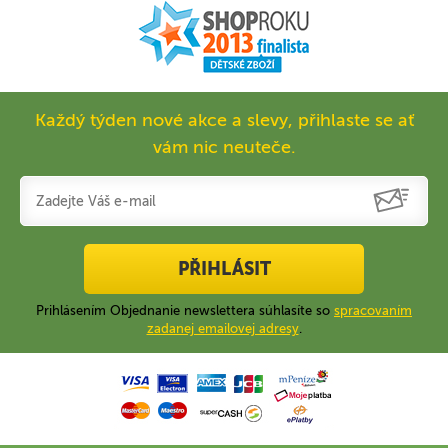
Každý týden nové akce a slevy, přihlaste se ať
vám nic neuteče.
PŘIHLÁSIT
Prihlásením Objednanie newslettera súhlasíte so
spracovaním
zadanej emailovej adresy
.