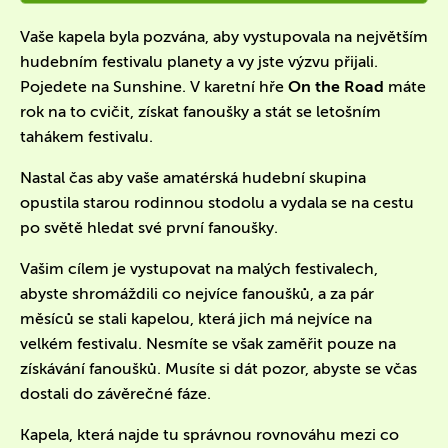
Vaše kapela byla pozvána, aby vystupovala na největším
hudebním festivalu planety a vy jste výzvu přijali.
Pojedete na Sunshine. V karetní hře
On the Road
máte
rok na to cvičit, získat fanoušky a stát se letošním
tahákem festivalu.
Nastal čas aby vaše amatérská hudební skupina
opustila starou rodinnou stodolu a vydala se na cestu
po světě hledat své první fanoušky.
Vašim cílem je
vystupovat na malých festivalech,
abyste shromáždili co nejvíce fanoušků, a za pár
měsíců se stali kapelou, která jich má nejvíce na
velkém festivalu.
Nesmíte se však zaměřit pouze na
získávání fanoušků. Musíte si dát pozor, abyste se včas
dostali do závěrečné fáze.
K
apela, která najde tu správnou rovnováhu mezi co