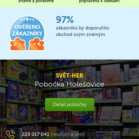
známe a poradíme
připravena k odeslání
97%
zákazníků by doporučilo
obchod svým známým
SVĚT-HER
Pobočka Holešovice
Detail pobočky
223 017 041
(nepřijímá sms)