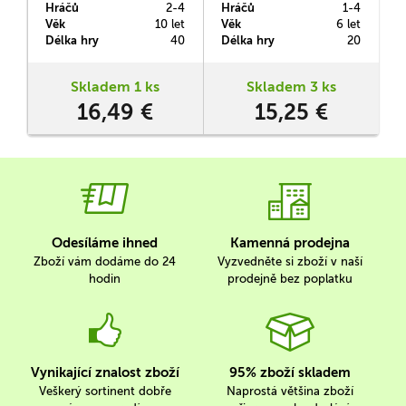
Hráčů
2-4
Hráčů
1-4
H
nezmapovaných krajinách,
svoji louku tak, aby vytvořil
Věk
10 let
Věk
6 let
V
abyste objevili pět
co nejdelší řady květin
Délka hry
40
Délka hry
20
D
starověkých ruin.
stejné barvy a získal nejvíc
bodů.
Skladem 1 ks
Skladem 3 ks
16,49 €
15,25 €
s
Odesíláme ihned
Kamenná prodejna
Zboží vám dodáme do 24
Vyzvedněte si zboží v naší
hodin
prodejně bez poplatku
Vynikající znalost zboží
95% zboží skladem
Veškerý sortinent dobře
Naprostá většina zboží