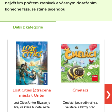
největším počtem zastávek a včasným dosažením
konečné fáze, se stane legendou.
Další z kategorie
Lost Cities (Ztracená
Čmeláci
❯
města): Unter
Rivalen (Rivalové)
Lost Cities Unter Rivalen je
Čmeláci jsou rodinná hra,
C
hra, ve které budete skrze
ve které si každý hráč
dražbu mincí cestovat po
chytře sestavuje z kartiček