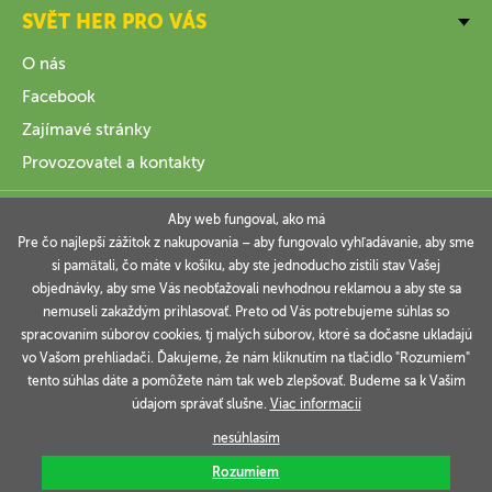
SVĚT HER PRO VÁS
O nás
Facebook
Zajímavé stránky
Provozovatel a kontakty
VŠE O NÁKUPU
Aby web fungoval, ako má
Pre čo najlepší zážitok z nakupovania – aby fungovalo vyhľadávanie, aby sme
si pamätali, čo máte v košíku, aby ste jednoducho zistili stav Vašej
INFORMACE
objednávky, aby sme Vás neobťažovali nevhodnou reklamou a aby ste sa
nemuseli zakaždým prihlasovať. Preto od Vás potrebujeme súhlas so
VAŠE OBJEDNÁVKY
spracovaním súborov cookies, tj malých súborov, ktoré sa dočasne ukladajú
vo Vašom prehliadači. Ďakujeme, že nám kliknutím na tlačidlo "Rozumiem"
tento súhlas dáte a pomôžete nám tak web zlepšovať. Budeme sa k Vašim
údajom správať slušne.
Viac informacií
Technicky zajišťuje
Simplia.cz
.
nesúhlasím
Rozumiem
Copyright © 2006-2026 SVĚT HER s.r.o.