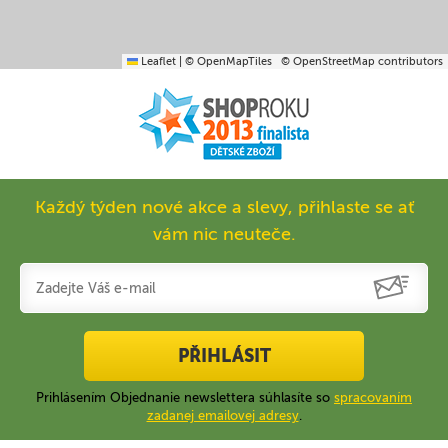
Leaflet
|
© OpenMapTiles
© OpenStreetMap contributors
Každý týden nové akce a slevy, přihlaste se ať
vám nic neuteče.
PŘIHLÁSIT
Prihlásením Objednanie newslettera súhlasíte so
spracovaním
zadanej emailovej adresy
.