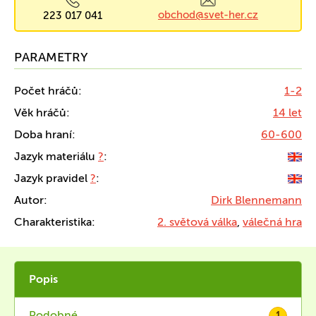
obchod@svet-her.cz
223 017 041
PARAMETRY
Počet hráčů:
1-2
Věk hráčů:
14 let
Doba hraní:
60-600
Jazyk materiálu
?
:
Jazyk pravidel
?
:
Autor:
Dirk Blennemann
Charakteristika:
2. světová válka
,
válečná hra
Popis
Podobné
1