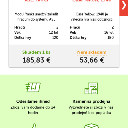
❯
Modul Yanks umožní zařadit
Case Yellow, 1940 je
hráčům do systému ASL
válečná hra nižší obtížnosti
americkou armádu. A to do
(v měřítcích válečných
Hráčů
2
Hráčů
2
H
všech druhoválečných
her), přesto však plná
Věk
12 let
Věk
16 let
V
front.
historických detailů. Zabývá
T
Délka hry
120
Délka hry
180
D
se tzv. 2. blitzkriegem, tedy
obsazením Holandska a
Německým útokem na
Skladem 1 ks
Není skladem
Francii.
185,83 €
53,66 €
Odesíláme ihned
Kamenná prodejna
Zboží vám dodáme do 24
Vyzvedněte si zboží v naší
hodin
prodejně bez poplatku