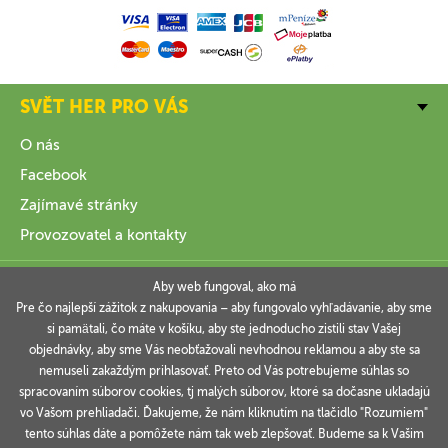
SVĚT HER PRO VÁS
O nás
Facebook
Zajímavé stránky
Provozovatel a kontakty
VŠE O NÁKUPU
Aby web fungoval, ako má
Pre čo najlepší zážitok z nakupovania – aby fungovalo vyhľadávanie, aby sme
si pamätali, čo máte v košíku, aby ste jednoducho zistili stav Vašej
INFORMACE
objednávky, aby sme Vás neobťažovali nevhodnou reklamou a aby ste sa
nemuseli zakaždým prihlasovať. Preto od Vás potrebujeme súhlas so
VAŠE OBJEDNÁVKY
spracovaním súborov cookies, tj malých súborov, ktoré sa dočasne ukladajú
vo Vašom prehliadači. Ďakujeme, že nám kliknutím na tlačidlo "Rozumiem"
tento súhlas dáte a pomôžete nám tak web zlepšovať. Budeme sa k Vašim