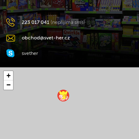
223 017 041
(nepřijímá sms)
obchod@svet-her.cz
svether
+
−