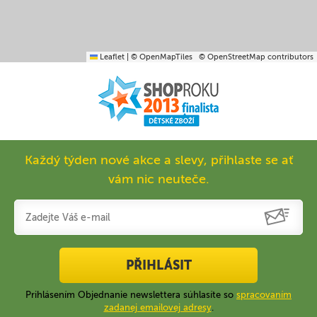
Leaflet
|
© OpenMapTiles
© OpenStreetMap contributors
Každý týden nové akce a slevy, přihlaste se ať
vám nic neuteče.
PŘIHLÁSIT
Prihlásením Objednanie newslettera súhlasíte so
spracovaním
zadanej emailovej adresy
.