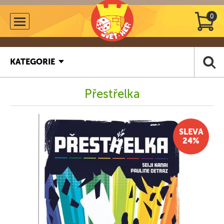
0
KATEGORIE
Přestřelka
SLEVA
24%