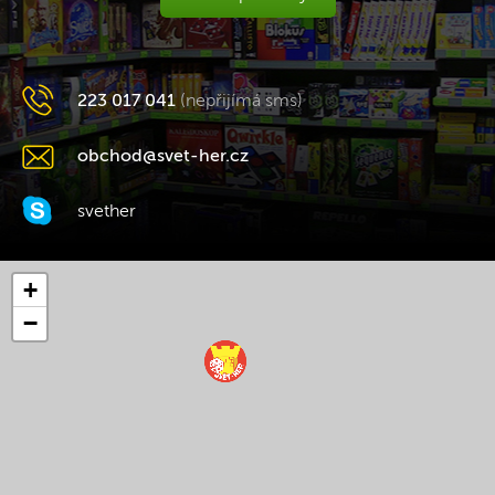
223 017 041
(nepřijímá sms)
obchod@svet-her.cz
svether
+
−