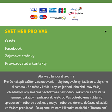
SVĚT HER PRO VÁS
O nás
Facebook
Zajímavé stránky
Provozovatel a kontakty
VŠE O NÁKUPU
Aby web fungoval, ako má
Pre čo najlepší zážitok z nakupovania – aby fungovalo vyhľadávanie, aby sme
si pamätali, čo máte v košíku, aby ste jednoducho zistili stav Vašej
INFORMACE
objednávky, aby sme Vás neobťažovali nevhodnou reklamou a aby ste sa
nemuseli zakaždým prihlasovať. Preto od Vás potrebujeme súhlas so
VAŠE OBJEDNÁVKY
spracovaním súborov cookies, tj malých súborov, ktoré sa dočasne ukladajú
vo Vašom prehliadači. Ďakujeme, že nám kliknutím na tlačidlo "Rozumiem"