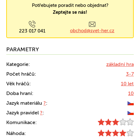
Potřebujete poradit nebo objednat?
Zeptejte se nás!
obchod@svet-her.cz
223 017 041
PARAMETRY
Kategorie:
základní hra
Počet hráčů:
3-7
Věk hráčů:
10 let
Doba hraní:
10
Jazyk materiálu
?
:
Jazyk pravidel
?
:
Komunikace:
Náhoda: