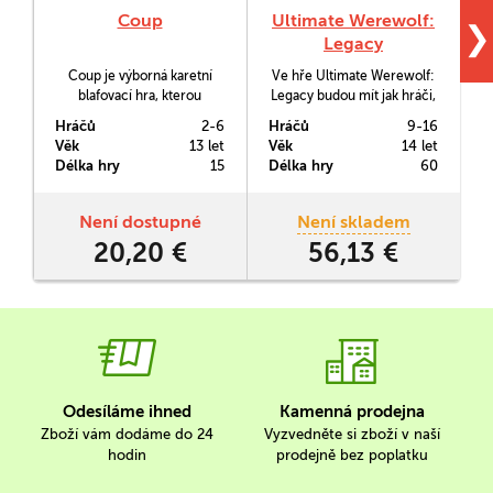
Coup
Ultimate Werewolf:
❯
Legacy
Coup je výborná karetní
Ve hře Ultimate Werewolf:
blafovací hra, kterou
Legacy budou mít jak hráči,
odehrajete během deseti
tak celá herní vesnice
o
Hráčů
2-6
Hráčů
9-16
H
minut. Musíte se pokusit
přiděleny atributy, jež se
Věk
13 let
Věk
14 let
V
udržet alespoň jednu ze
budou přenášet mezi
Délka hry
15
Délka hry
60
D
svých dvou postav v tajnosti
jednotlivými hrami.
j
déle než ostatní. Potřebovat
budete trochu drzosti a
n
Není dostupné
Není skladem
trochu schopnosti dedukce.
20,20 €
56,13 €
Odesíláme ihned
Kamenná prodejna
Zboží vám dodáme do 24
Vyzvedněte si zboží v naší
hodin
prodejně bez poplatku