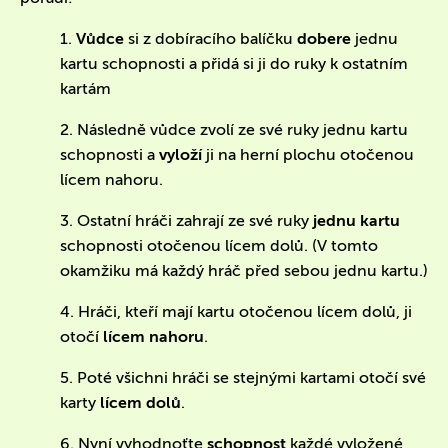
1.
Vůdce
si z dobíracího balíčku
dobere
jednu
kartu schopnosti a přidá si ji do ruky k ostatním
kartám
2. Následně vůdce zvolí ze své ruky jednu kartu
schopnosti a
vyloží
ji na herní plochu otočenou
lícem nahoru.
3. Ostatní hráči zahrají ze své ruky
jednu kartu
schopnosti otočenou lícem dolů. (V tomto
okamžiku má každý hráč před sebou jednu kartu.)
4. Hráči, kteří mají kartu otočenou lícem dolů, ji
otočí
lícem nahoru
.
5. Poté všichni hráči se stejnými kartami otočí své
karty
lícem dolů
.
6. Nyní vyhodnoťte
schopnost
každé vyložené