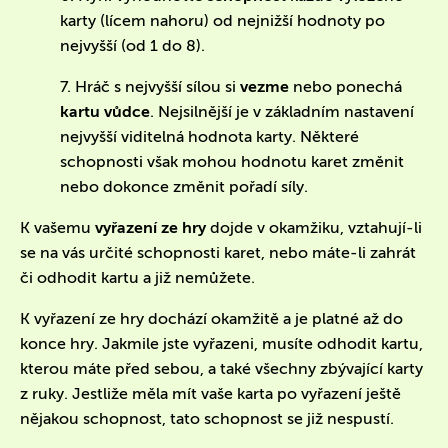
karty (lícem nahoru) od nejnižší hodnoty po
nejvyšší (od 1 do 8).
7. Hráč s nejvyšší sílou si
vezme
nebo ponechá
kartu vůdce
. Nejsilnější je v základním nastavení
nejvyšší viditelná hodnota karty. Některé
schopnosti však mohou hodnotu karet změnit
nebo dokonce změnit pořadí síly.
K vašemu
vyřazení ze hry
dojde v okamžiku, vztahují-li
se na vás určité schopnosti karet, nebo máte-li zahrát
či odhodit kartu a již nemůžete.
K vyřazení ze hry dochází okamžitě a je platné až do
konce hry. Jakmile jste vyřazeni, musíte odhodit kartu,
kterou máte před sebou, a také všechny zbývající karty
z ruky. Jestliže měla mít vaše karta po vyřazení ještě
nějakou schopnost, tato schopnost se již nespustí.