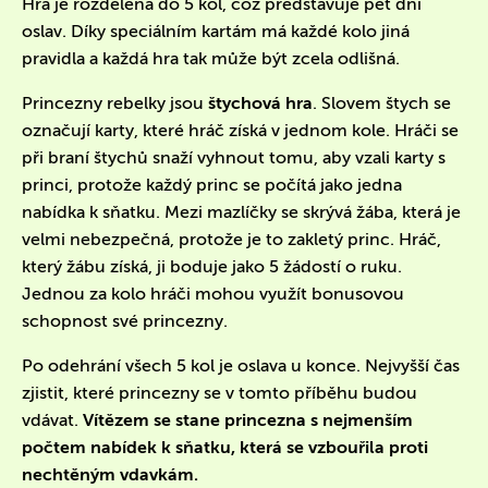
Hra je rozdělena do 5 kol, což představuje pět dní
oslav.
Díky speciálním kartám má každé kolo jiná
pravidla a každá hra tak může být zcela odlišná.
Princezny rebelky jsou
štychová hra
. Slovem štych se
označují karty, které hráč získá v jednom kole. Hráči se
při braní štychů snaží vyhnout tomu, aby vzali karty s
princi, protože každý princ se počítá jako jedna
nabídka k sňatku. Mezi mazlíčky se skrývá žába, která je
velmi nebezpečná, protože je to zakletý princ. Hráč,
který žábu získá, ji boduje jako 5 žádostí o ruku.
Jednou za kolo hráči mohou využít bonusovou
schopnost své princezny.
Po odehrání všech 5 kol je oslava u konce. Nejvyšší čas
zjistit, které princezny se v tomto příběhu budou
vdávat.
Vítězem se stane princezna s nejmenším
počtem nabídek k sňatku, která se vzbouřila proti
nechtěným vdavkám.