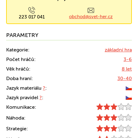
obchod@svet-her.cz
223 017 041
PARAMETRY
Kategorie:
základní hra
Počet hráčů:
3-6
Věk hráčů:
8 let
Doba hraní:
30-40
Jazyk materiálu
?
:
Jazyk pravidel
?
:
Komunikace:
Náhoda:
Strategie: