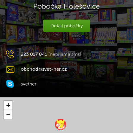
Pobočka Holešovice
Detail pobočky
223 017 041
(nepřijímá sms)
obchod@svet-her.cz
svether
+
−