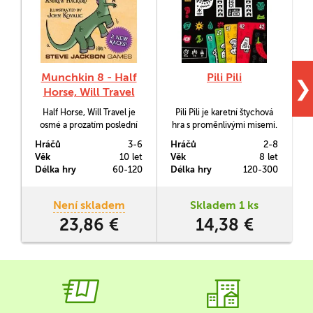
Munchkin 8 - Half
Pili Pili
❯
Horse, Will Travel
Half Horse, Will Travel je
Pili Pili je karetní štychová
osmé a prozatím poslední
hra s proměnlivými misemi.
W
rozšíření pro fantasy
Na začátku každého kola si
Hráčů
3-6
Hráčů
2-8
H
parodickou karetní hru
vsadíte, kolik štychů se vám
Věk
10 let
Věk
8 let
V
Munchkin. Čekají v něm na
podaří vyhrát. Speciální
Délka hry
60-120
Délka hry
120-300
D
vás nové hratelné rasy, a to
karty misí však průběžně
Kentauři a Ještěří muži.
mění pravidla a vy musíte
svou strategii neustále
Není skladem
Skladem 1 ks
upravovat.
23,86 €
14,38 €