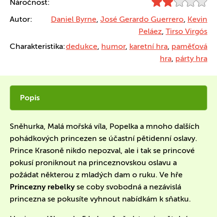
Náročnost:
Autor:
Daniel Byrne
,
José Gerardo Guerrero
,
Kevin
Peláez
,
Tirso Virgós
Charakteristika:
dedukce
,
humor
,
karetní hra
,
paměťová
hra
,
párty hra
Popis
Sněhurka, Malá mořská víla, Popelka a mnoho dalších
pohádkových princezen se účastní pětidenní oslavy.
Prince Krasoně nikdo nepozval, ale i tak se princové
pokusí proniknout na princeznovskou oslavu a
požádat některou z mladých dam o ruku. Ve hře
Princezny rebelky
se coby svobodná a nezávislá
princezna se pokusíte vyhnout nabídkám k sňatku.