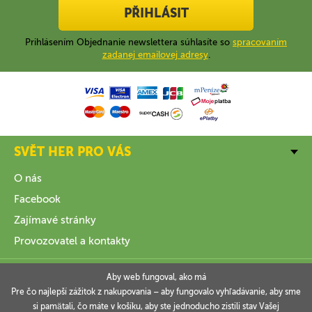
PŘIHLÁSIT
Prihlásením Objednanie newslettera súhlasíte so
spracovaním
zadanej emailovej adresy
.
SVĚT HER PRO VÁS
O nás
Facebook
Zajímavé stránky
Provozovatel a kontakty
VŠE O NÁKUPU
Aby web fungoval, ako má
Pre čo najlepší zážitok z nakupovania – aby fungovalo vyhľadávanie, aby sme
si pamätali, čo máte v košíku, aby ste jednoducho zistili stav Vašej