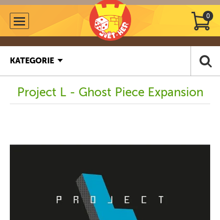
0
KATEGORIE
Project L - Ghost Piece Expansion