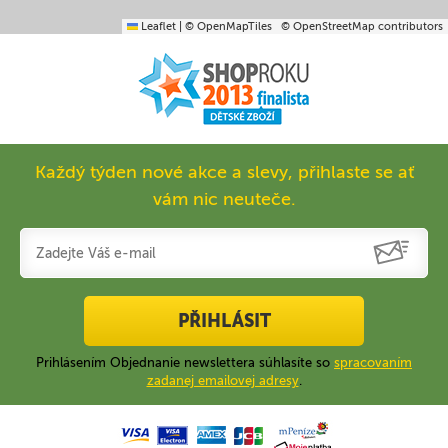
Leaflet
|
© OpenMapTiles
© OpenStreetMap contributors
Každý týden nové akce a slevy, přihlaste se ať
vám nic neuteče.
PŘIHLÁSIT
Prihlásením Objednanie newslettera súhlasíte so
spracovaním
zadanej emailovej adresy
.