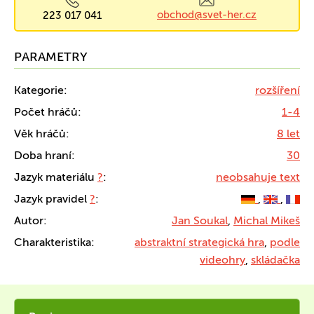
obchod@svet-her.cz
223 017 041
PARAMETRY
Kategorie:
rozšíření
Počet hráčů:
1-4
Věk hráčů:
8 let
Doba hraní:
30
Jazyk materiálu
?
:
neobsahuje text
Jazyk pravidel
?
:
,
,
Autor:
Jan Soukal
,
Michal Mikeš
Charakteristika:
abstraktní strategická hra
,
podle
videohry
,
skládačka