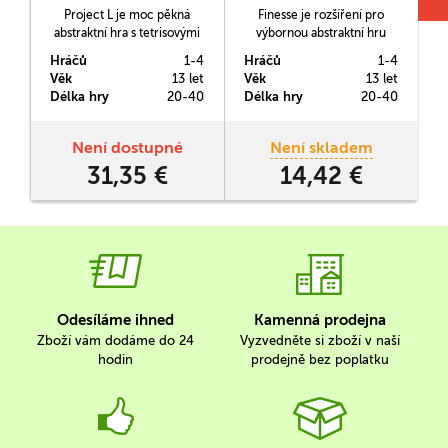
Project L je moc pěkná
Finesse je rozšíření pro
abstraktní hra s tetrisovými
výbornou abstraktní hru
a
dílky, která není jen o
Project L, které rozšiřuje
Hráčů
1-4
Hráčů
1-4
H
prostém zaplňování
možnosti, jak získat body.
Věk
13 let
Věk
13 let
V
hlavolamových karet, ale i o
Obsahuje speciální destičky
h
Délka hry
20-40
Délka hry
20-40
D
taktickém plánování.
s podmínkami, které
postupně přicházejí do hry.
Pokud se vám podaří při
Není dostupné
Není skladem
dokončování skládačky
31,35 €
14,42 €
naplnit podmínky aktuální
destičky, získáte žeton,
který později ve hře…
Odesíláme ihned
Kamenná prodejna
Zboží vám dodáme do 24
Vyzvedněte si zboží v naší
hodin
prodejně bez poplatku