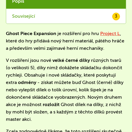
Popis
Související
3
Ghost Piece Expansion
je rozšíření pro hru
Project L
,
které do hry přidává nový herní materiál, pátého hráče
a především velmi zajímavé herní mechaniky.
V rozšíření jsou nové
velké černé dílky
různých tvarů
(o velikosti 5), díky nimž dokážete skládačku dokončit
rychleji. Obsahuje i nové skládačky, které poskytují
extra
odměny
- získat můžete buď Ghost (černé) dílky
nebo vylepšit dílek o tolik úrovní, kolik šipek je na
dokončené skládačce vyobrazených. Novým druhem
akce je možnost
rozložit
Ghost dílek na dílky, z nichž
by mohl být složen, a s každým z těchto dílků provést
master akci.
Zcela zodpovědně říkáme, že toto rozšíření skutečně