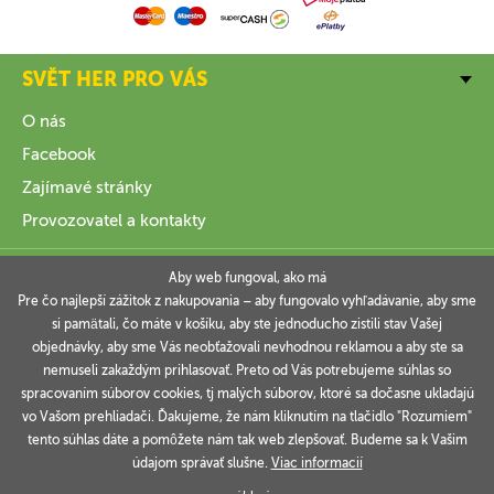
SVĚT HER PRO VÁS
O nás
Facebook
Zajímavé stránky
Provozovatel a kontakty
VŠE O NÁKUPU
Aby web fungoval, ako má
Pre čo najlepší zážitok z nakupovania – aby fungovalo vyhľadávanie, aby sme
si pamätali, čo máte v košíku, aby ste jednoducho zistili stav Vašej
INFORMACE
objednávky, aby sme Vás neobťažovali nevhodnou reklamou a aby ste sa
nemuseli zakaždým prihlasovať. Preto od Vás potrebujeme súhlas so
VAŠE OBJEDNÁVKY
spracovaním súborov cookies, tj malých súborov, ktoré sa dočasne ukladajú
vo Vašom prehliadači. Ďakujeme, že nám kliknutím na tlačidlo "Rozumiem"
tento súhlas dáte a pomôžete nám tak web zlepšovať. Budeme sa k Vašim
údajom správať slušne.
Viac informacií
Technicky zajišťuje
Simplia.cz
.