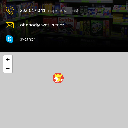
223 017 041
(nepřijímá sms)
obchod@svet-her.cz
svether
+
−