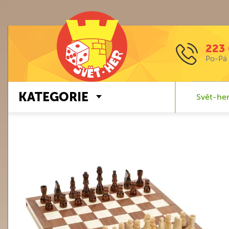
223 
Po-Pá 
KATEGORIE
Svět-her