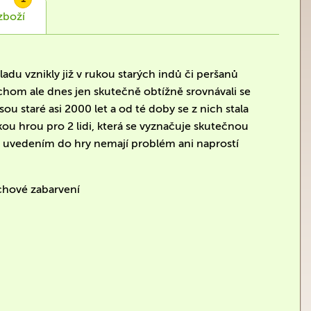
zboží
kladu vznikly již v rukou starých indů či peršanů
chom ale dnes jen skutečně obtížně srovnávali se
u staré asi 2000 let a od té doby se z nich stala
ckou hrou pro 2 lidi, která se vyznačuje skutečnou
 s uvedením do hry nemají problém ani naprostí
echové zabarvení