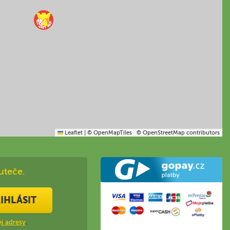
Leaflet
|
© OpenMapTiles
© OpenStreetMap contributors
uteče.
IHLÁSIT
j adresy
.