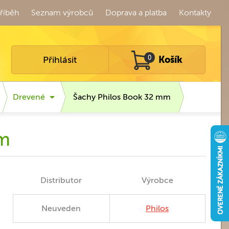
říběh
Seznam výrobců
Doprava a platba
Kontakty
Přihlásit
0
Košík
Drevené
Šachy Philos Book 32 mm
mm
Distributor
Výrobce
Neuveden
Philos