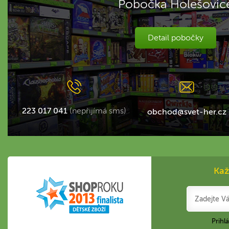
Pobočka Holešovic
Detail pobočky
223 017 041
(nepřijímá sms)
obchod@svet-her.cz
Kaž
Prihl