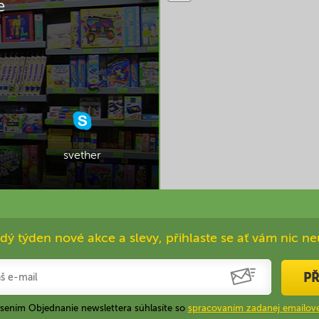
e
svether
dý týden nové akce a slevy, přihlaste se ať vám nic ne
PŘ
ásením Objednanie newslettera súhlasíte so
spracovaním zadanej emailove