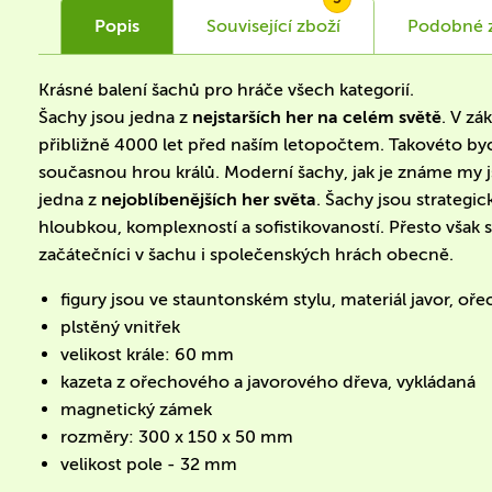
Popis
Související
zboží
Podobné
Krásné balení šachů pro hráče všech kategorií.
Šachy jsou jedna z
nejstarších her na celém světě
. V zá
přibližně 4000 let před naším letopočtem. Takovéto by
současnou hrou králů. Moderní šachy, jak je známe my jso
jedna z
nejoblíbenějších her světa
. Šachy jsou strategi
hloubkou, komplexností a sofistikovaností. Přesto však
začátečníci v šachu i společenských hrách obecně.
figury jsou ve stauntonském stylu, materiál javor, oř
plstěný vnitřek
velikost krále: 60 mm
kazeta z ořechového a javorového dřeva, vykládaná
magnetický zámek
rozměry: 300 x 150 x 50 mm
velikost pole - 32 mm