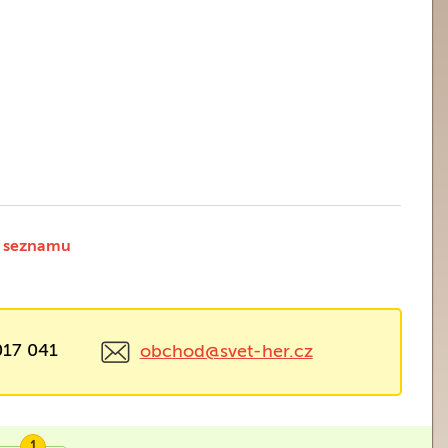
 seznamu
017 041
obchod@svet-her.cz
1