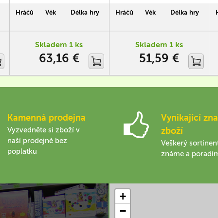
svému preciznímu provedení
níž se utkávají dva soupeři na
mezi luxusní šachy se
čtvercové šachovnici
Hráčů
Věk
Délka hry
Hráčů
Věk
Délka hry
zdobenou šachovnicí.
figurami různého způsobu
pohybu (tahů).
Skladem 1 ks
Skladem 1 ks
63,16 €
51,59 €
Kamenná prodejna
Vynikající zna
Vyzvedněte si zboží v
zboží
naší prodejně bez
Veškerý sortinen
poplatku
známe a poradí
+
−