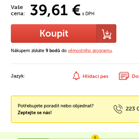
39,61 €
Vaše
cena:
s DPH
Koupit
Nákupem získáte
9 bodů
do
věrnostního programu
.
Jazyk:
Hlídací pes
Do
Potřebujete poradit nebo objednat?
223 
Zeptejte se nás!
5