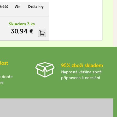
balení. Z jedné strany kazety si
můžete na hrací desce zahrát
Hráčů
Věk
Délka hry
šachy nebo dámu a z druhé
oblíbené vrhcáby.
Skladem 3 ks
30,94 €
lost
95% zboží skladem
Naprostá většina zboží
t dobře
připravena k odeslání
me