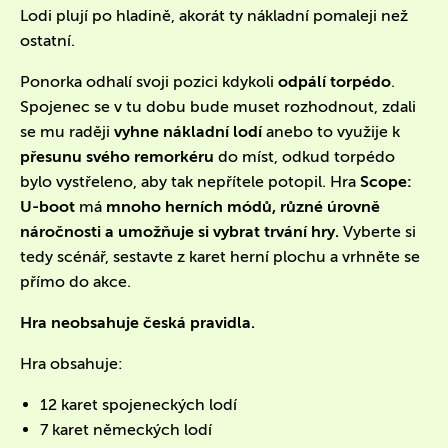
Lodi plují po hladině, akorát ty nákladní pomaleji než
ostatní.
Ponorka odhalí svoji pozici kdykoli
odpálí torpédo
.
Spojenec se v tu dobu bude muset rozhodnout, zdali
se mu raději
vyhne nákladní lodí
anebo to využije k
přesunu svého remorkéru
do míst, odkud torpédo
bylo vystřeleno, aby tak nepřítele potopil. Hra
Scope:
U-boot
má
mnoho herních módů, různé úrovně
náročnosti a umožňuje si vybrat trvání hry.
Vyberte si
tedy scénář, sestavte z karet herní plochu a vrhněte se
přímo do akce.
Hra neobsahuje česká pravidla.
Hra obsahuje:
12 karet spojeneckých lodí
7 karet německých lodí