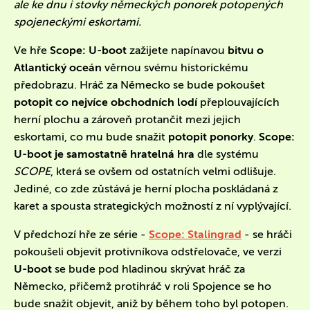
ale ke dnu i stovky německých ponorek potopených
spojeneckými eskortami.
Ve hře
Scope: U-boot
zažijete napínavou
bitvu o
Atlantický oceán
věrnou svému historickému
předobrazu. Hráč za Německo se bude pokoušet
potopit co nejvíce obchodních lodí
přeplouvajících
herní plochu a zároveň protančit mezi jejich
eskortami, co mu bude snažit
potopit ponorky
.
Scope:
U-boot je samostatně hratelná hra
dle systému
SCOPE
, která se ovšem od ostatních velmi odlišuje.
Jediné, co zde zůstává je herní plocha poskládaná z
karet a spousta strategických možností z ní vyplývající.
V předchozí hře ze série -
Scope: Stalingrad
- se hráči
pokoušeli objevit protivníkova odstřelovače, ve verzi
U-boot
se bude pod hladinou skrývat hráč za
Německo, přičemž protihráč v roli Spojence se ho
bude snažit objevit, aniž by během toho byl potopen.