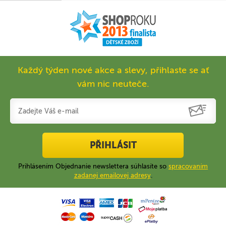
Každý týden nové akce a slevy, přihlaste se ať
vám nic neuteče.
PŘIHLÁSIT
Prihlásením Objednanie newslettera súhlasíte so
spracovaním
zadanej emailovej adresy
.