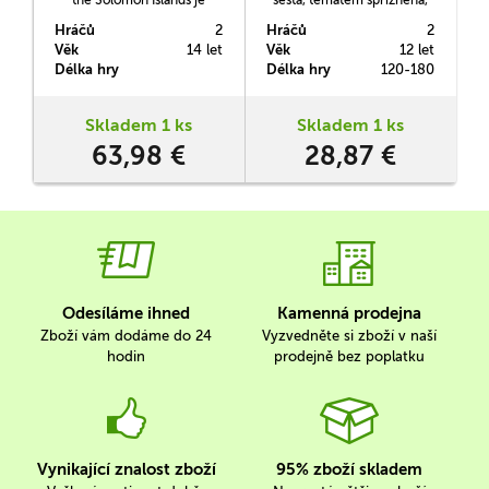
the Solomon Islands je
šestá, tématem spřízněná,
druhoválečná taktická hra
kolekce scénářů pro herní
Hráčů
2
Hráčů
2
H
zaměřená na bojovou úlohu
sérii Combat Commander.
Věk
14 let
Věk
12 let
V
iniciativy a reakce.
h
Délka hry
Délka hry
120-180
D
m
d
Skladem 1 ks
Skladem 1 ks
63,98 €
28,87 €
Odesíláme ihned
Kamenná prodejna
Zboží vám dodáme do 24
Vyzvedněte si zboží v naší
hodin
prodejně bez poplatku
Vynikající znalost zboží
95% zboží skladem