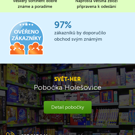
Veškerý sortinent dobře
Naprostá většina zboží
známe a poradíme
připravena k odeslání
97%
zákazníků by doporučilo
obchod svým známým
SVĚT-HER
Pobočka Holešovice
Detail pobočky