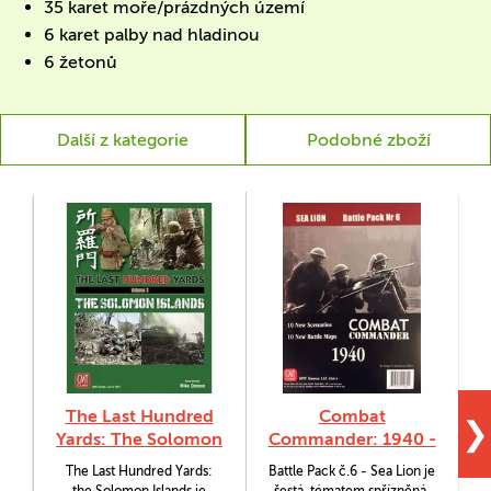
35 karet moře/prázdných území
6 karet palby nad hladinou
6 žetonů
Další z kategorie
Podobné zboží
The Last Hundred
Combat
❯
Yards: The Solomon
Commander: 1940 -
Islands
Sea Lion
The Last Hundred Yards:
Battle Pack č.6 - Sea Lion je