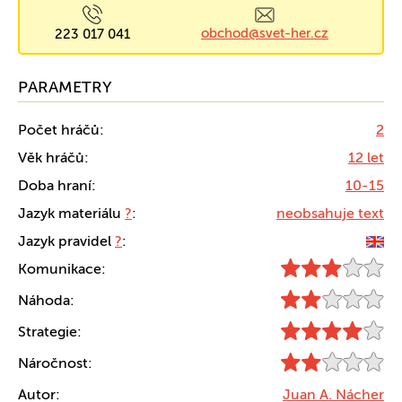
obchod@svet-her.cz
223 017 041
PARAMETRY
Počet hráčů:
2
Věk hráčů:
12 let
Doba hraní:
10-15
Jazyk materiálu
?
:
neobsahuje text
Jazyk pravidel
?
:
Komunikace:
Náhoda:
Strategie:
Náročnost:
Autor:
Juan A. Nácher