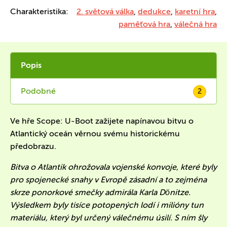
Charakteristika:
2. světová válka
,
dedukce
,
karetní hra
,
paměťová hra
,
válečná hra
Popis
Podobné
2
Ve hře Scope: U-Boot zažijete napínavou bitvu o
Atlantický oceán věrnou svému historickému
předobrazu.
Bitva o Atlantik ohrožovala vojenské konvoje, které byly
pro spojenecké snahy v Evropě zásadní a to zejména
skrze ponorkové smečky admirála Karla Dönitze.
Výsledkem byly tisíce potopených lodí i milióny tun
materiálu, který byl určený válečnému úsilí. S ním šly