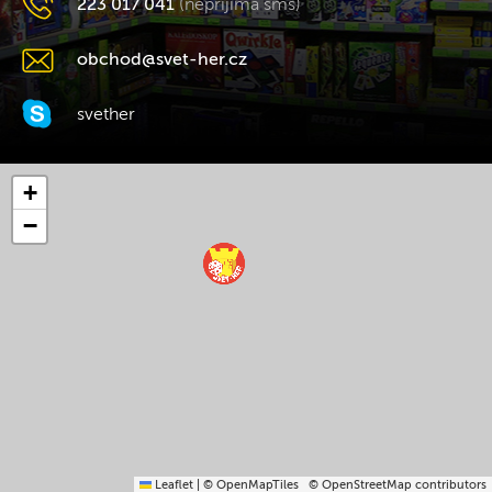
223 017 041
(nepřijímá sms)
obchod@svet-her.cz
svether
+
−
Leaflet
|
© OpenMapTiles
© OpenStreetMap contributors