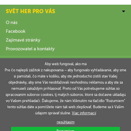
SVĚT HER PRO VÁS
O nás
Facebook
Zajímavé stránky
Provozovatel a kontakty
VŠE O NÁKUPU
Aby web fungoval, ako má
Pre čo najlepší zážitok z nakupovania – aby fungovalo vyhľadávanie, aby sme
si pamätali, čo máte v košíku, aby ste jednoducho zistili stav Vašej
INFORMACE
objednávky, aby sme Vás neobťažovali nevhodnou reklamou a aby ste sa
nemuseli zakaždým prihlasovať. Preto od Vás potrebujeme súhlas so
VAŠE OBJEDNÁVKY
spracovaním súborov cookies, tj malých súborov, ktoré sa dočasne ukladajú
vo Vašom prehliadači. Ďakujeme, že nám kliknutím na tlačidlo "Rozumiem"
tento súhlas dáte a pomôžete nám tak web zlepšovať. Budeme sa k Vašim
údajom správať slušne.
Viac informacií
Technicky zajišťuje
Simplia.cz
.
nesúhlasím