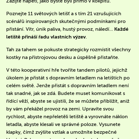
Zažijte napětí, jako byste byli přímo v kokpitu.
Poznejte 11 světových letišť a s tím 21 vzrušujících
scénářů inspirovaných skutečnými podmínkami pro
přistání. Vítr, únik paliva, hustý provoz, náledí...
Každé
letiště přináší řadu vlastních výzev
.
Tah za tahem se pokuste strategicky rozmístit všechny
kostky na přístrojovou desku a úspěšně přistaňte.
V této kooperativní hře tvoříte tandem pilotů, jejichž
úkolem je přistát s dopravním letadlem na letištích po
celém světě. Jenže přistát s dopravním letadlem není
tak snadné, jak se zdá. Budete muset komunikovat s
řídící věží, abyste se ujistili, že se můžete přiblížit, aniž
by vám překážel provoz na zemi. Upravíte svou
rychlost, abyste nepřeletěli letiště a vyrovnáte náklon
letadla, abyste klesali ve správné poloze. Vysunete
klapky, čímž zvýšíte vztlak a umožníte bezpečné