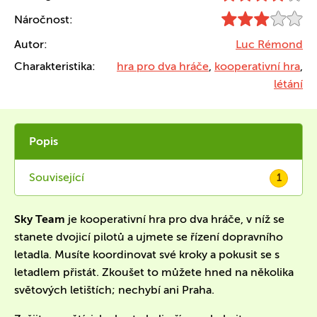
Náročnost:
Autor:
Luc Rémond
Charakteristika:
hra pro dva hráče
,
kooperativní hra
,
létání
Popis
Související
1
Sky Team
je kooperativní hra pro dva hráče, v níž se
stanete dvojicí pilotů a ujmete se řízení dopravního
letadla. Musíte koordinovat své kroky a pokusit se s
letadlem přistát. Zkoušet to můžete hned na několika
světových letištích; nechybí ani Praha.