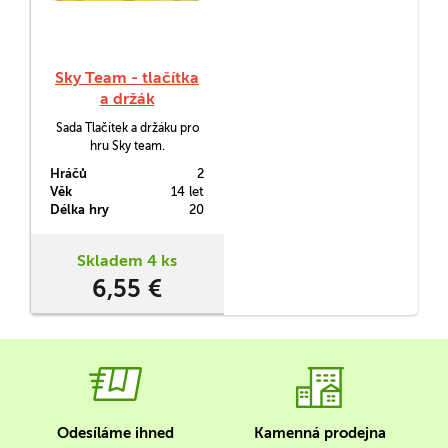
Sky Team - tlačítka
a držák
Sada Tlačítek a držáku pro
hru Sky team.
Hráčů
2
Věk
14 let
Délka hry
20
Skladem 4 ks
6,55 €
Odesíláme ihned
Kamenná prodejna