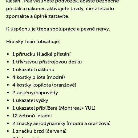
klesání. Pak vysunete podvozek, abyste bezpečně
přistáli a nakonec aktivujete brzdy, čímž letadlo
zpomalíte a úplně zastavíte.
K úspěchu je třeba spolupráce a pevné nervy.
Hra Sky Team obsahuje:
1 příručku Hladké přistání
1 třívrstvou přístrojovou desku
1 ukazatel náklonu
4 kostky pilota (modré)
4 kostky kopilota (oranžové)
2 zástěny/nápovědy
1 ukazatel výšky
1 ukazatel přiblížení (Montreal • YUL)
12 žetonů letadel
2 značky aerodynamiky (modrá a oranžová)
1 značku brzd (červená)