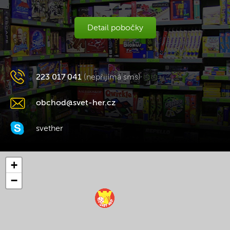
Detail pobočky
223 017 041
(nepřijímá sms)
obchod@svet-her.cz
svether
+
−