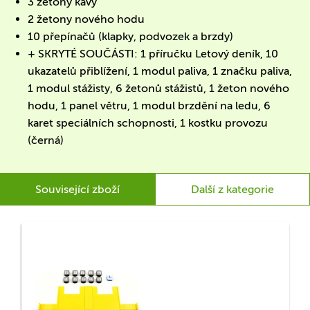
3 žetony kávy
2 žetony nového hodu
10 přepínačů (klapky, podvozek a brzdy)
+ SKRYTÉ SOUČÁSTI: 1 příručku Letový deník, 10
ukazatelů přiblížení,
1 modul paliva,
1 značku paliva,
1 modul stážisty,
6 žetonů stážistů,
1 žeton nového
hodu,
1 panel větru,
1 modul brzdění na ledu,
6
karet speciálních schopnosti,
1 kostku provozu
(černá)
Související zboží
Další z kategorie