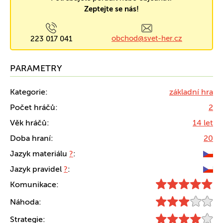
Zeptejte se nás!
obchod@svet-her.cz
223 017 041
PARAMETRY
Kategorie:
základní hra
Počet hráčů:
2
Věk hráčů:
14 let
Doba hraní:
20
Jazyk materiálu
?
:
Jazyk pravidel
?
:
Komunikace:
Náhoda:
Strategie: