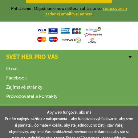
Prihlásením Objednanie newslettera súhlasíte so
spracovaním
zadanej emailovej adresy
.
SVĚT HER PRO VÁS
O nás
Facebook
Zajímavé stránky
Provozovatel a kontakty
VŠE O NÁKUPU
Aby web fungoval, ako má
Pre čo najlepší zážitok z nakupovania – aby fungovalo vyhľadávanie, aby sme
si pamätali, čo máte v košíku, aby ste jednoducho zistili stav Vašej
INFORMACE
objednávky, aby sme Vás neobťažovali nevhodnou reklamou a aby ste sa