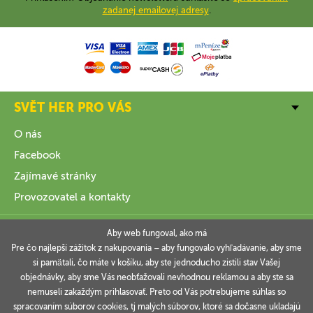
zadanej emailovej adresy
.
SVĚT HER PRO VÁS
O nás
Facebook
Zajímavé stránky
Provozovatel a kontakty
VŠE O NÁKUPU
Aby web fungoval, ako má
Pre čo najlepší zážitok z nakupovania – aby fungovalo vyhľadávanie, aby sme
si pamätali, čo máte v košíku, aby ste jednoducho zistili stav Vašej
INFORMACE
objednávky, aby sme Vás neobťažovali nevhodnou reklamou a aby ste sa
nemuseli zakaždým prihlasovať. Preto od Vás potrebujeme súhlas so
VAŠE OBJEDNÁVKY
spracovaním súborov cookies, tj malých súborov, ktoré sa dočasne ukladajú