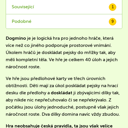
Související
1
Podobné
9
Dogmino
je je logická hra pro jednoho hráče, která
více než co jiného podporuje prostorové vnímání.
Úkolem hráčů je doskládat pejsky do mřížky tak, aby
měli kompletní těla. Ve hře je celkem 40 úloh a jejich
náročnost roste.
Ve hře jsou předlohové karty ve třech úrovních
obtížnosti. Děti mají za úkol poskládat pejsky na hrací
desku dle předlohy a
doskládat
ji zbývajícími dílky tak,
aby nikde nic nepřečuhovalo či se nepřekrývalo. Z
počátku jsou úlohy jednoduché, postupně však jejich
náročnost roste. Dva dílky domina navíc vždy zbudou.
Hra neobsahuje česká pravidla, ta jsou však velice