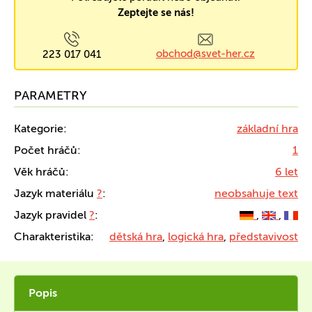
Zeptejte se nás!
obchod@svet-her.cz
223 017 041
PARAMETRY
Kategorie:
základní hra
Počet hráčů:
1
Věk hráčů:
6 let
Jazyk materiálu
?
:
neobsahuje text
Jazyk pravidel
?
:
,
,
Charakteristika:
dětská hra
,
logická hra
,
představivost
Popis