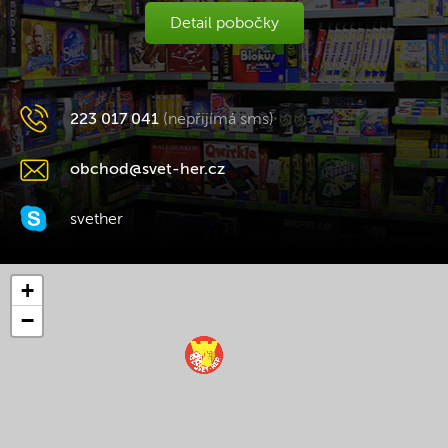
Detail pobočky
223 017 041
(nepřijímá sms)
obchod@svet-her.cz
svether
+
−