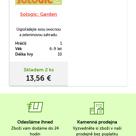
Sologic: Garden
Uspořádejte svou ovocnou
a zeleninovou zahradu.
Sologic: Garden je kapesní
Hráčů
1
logická hra pro jednoho
Věk
6-9 let
hráče, v níž musíte dodržet
Délka hry
10
jedno pravidlo - v jedné
části zahrady nemůžete mít
více než jeden druh ovoce
Skladem 2 ks
či zeleniny. Hra obsahuje
13,56 €
40 úloh v různých úrovních
obtížnosti.
Odesíláme ihned
Kamenná prodejna
Zboží vám dodáme do 24
Vyzvedněte si zboží v naší
hodin
prodejně bez poplatku