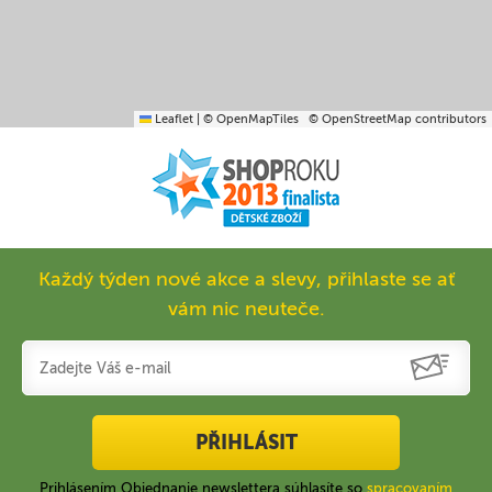
Leaflet
|
© OpenMapTiles
© OpenStreetMap contributors
Každý týden nové akce a slevy, přihlaste se ať
vám nic neuteče.
PŘIHLÁSIT
Prihlásením Objednanie newslettera súhlasíte so
spracovaním