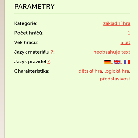
PARAMETRY
Kategorie:
základní hra
Počet hráčů:
1
Věk hráčů:
5 let
Jazyk materiálu
?
:
neobsahuje text
Jazyk pravidel
?
:
,
,
Charakteristika:
dětská hra
,
logická hra
,
představivost