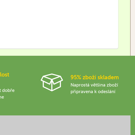
lost
95% zboží skladem
Naprostá většina zboží
t dobře
připravena k odeslání
me