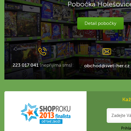
Pobočka Holešovic
Detail pobočky
223 017 041
(nepřijímá sms)
obchod@svet-her.cz
Kaž
Prihl