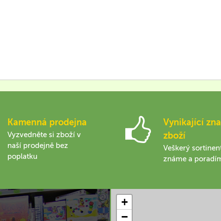
Kamenná prodejna
Vynikající zna
Vyzvedněte si zboží v
zboží
naší prodejně bez
Veškerý sortinen
poplatku
známe a poradí
+
−