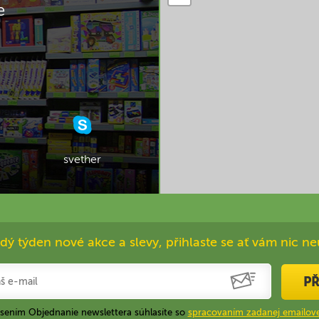
e
svether
dý týden nové akce a slevy, přihlaste se ať vám nic ne
PŘ
ásením Objednanie newslettera súhlasíte so
spracovaním zadanej emailove