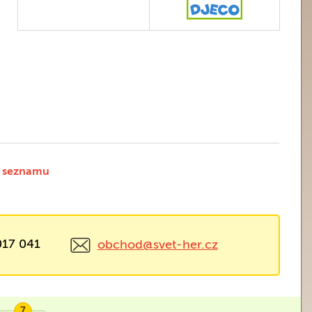
 seznamu
017 041
obchod@svet-her.cz
7