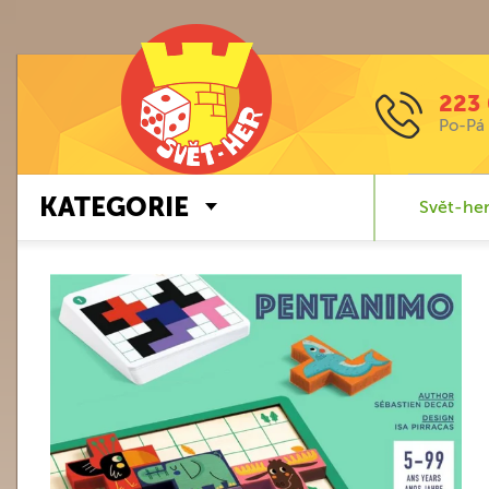
223 
Po-Pá 
KATEGORIE
Svět-her