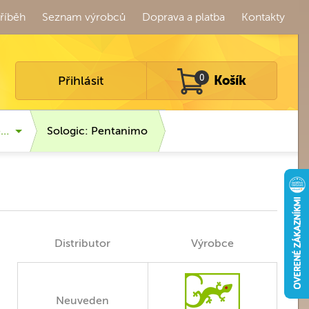
říběh
Seznam výrobců
Doprava a platba
Kontakty
Přihlásit
0
Košík
é…
Sologic: Pentanimo
Distributor
Výrobce
Neuveden