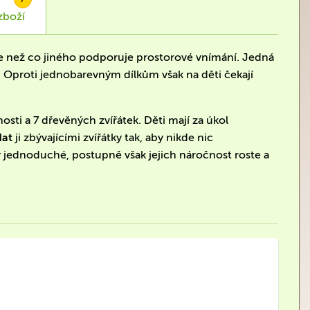
zboží
íce než co jiného podporuje prostorové vnímání. Jedná
. Oproti jednobarevným dílkům však na děti čekají
sti a 7 dřevěných zvířátek. Děti mají za úkol
dat
ji zbývajícími zvířátky tak, aby nikde nic
 jednoduché, postupně však jejich náročnost roste a