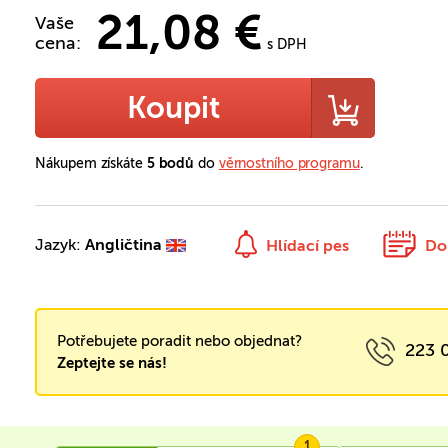
21,08 €
Vaše
cena:
s DPH
Koupit
Nákupem získáte
5 bodů
do
věrnostního programu
.
Jazyk:
Angličtina
Hlídací pes
Do
Potřebujete poradit nebo objednat?
223 
Zeptejte se nás!
1