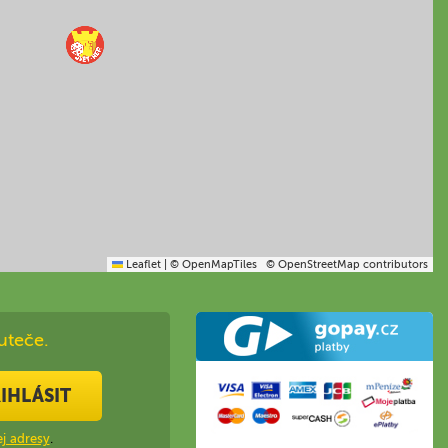
Leaflet
|
© OpenMapTiles
© OpenStreetMap contributors
uteče.
IHLÁSIT
j adresy
.