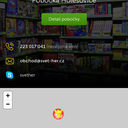
Pobočka Holešovice
Detail pobočky
223 017 041
(nepřijímá sms)
obchod@svet-her.cz
svether
+
−