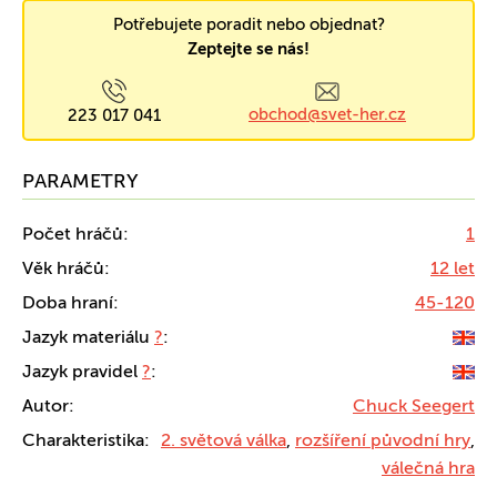
Potřebujete poradit nebo objednat?
Zeptejte se nás!
obchod@svet-her.cz
223 017 041
PARAMETRY
Počet hráčů:
1
Věk hráčů:
12 let
Doba hraní:
45-120
Jazyk materiálu
?
:
Jazyk pravidel
?
:
Autor:
Chuck Seegert
Charakteristika:
2. světová válka
,
rozšíření původní hry
,
válečná hra