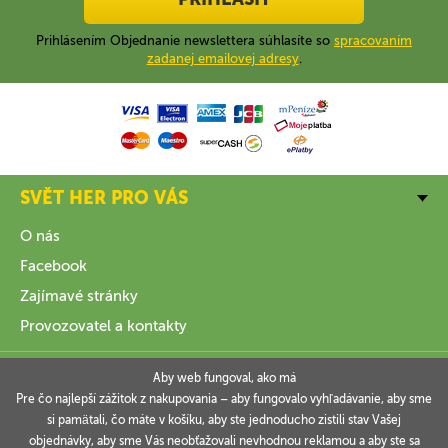
Prihlásením Objednanie newslettera súhlasíte so
spracovaním
zadanej emailovej adresy
.
SVĚT HER PRO VÁS
O nás
Facebook
Zajímavé stránky
Provozovatel a kontakty
VŠE O NÁKUPU
Aby web fungoval, ako má
Pre čo najlepší zážitok z nakupovania – aby fungovalo vyhľadávanie, aby sme
si pamätali, čo máte v košíku, aby ste jednoducho zistili stav Vašej
INFORMACE
objednávky, aby sme Vás neobťažovali nevhodnou reklamou a aby ste sa