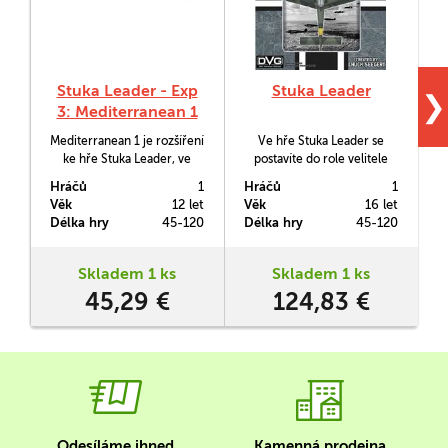
Stuka Leader - Exp
Stuka Leader
❯
3: Mediterranean 1
Mediterranean 1 je rozšíření
Ve hře Stuka Leader se
R
ke hře Stuka Leader, ve
postavíte do role velitele
k
kterém budete moci své
německé letky Luftwaffe za
Hráčů
1
Hráčů
1
H
napínavé letecké bitvy vést
2. světové války.
L
Věk
12 let
Věk
16 let
V
s letadly Gladiator a
Délka hry
45-120
Délka hry
45-120
D
Swordfish.
Skladem 1 ks
Skladem 1 ks
45,29 €
124,83 €
Odesíláme ihned
Kamenná prodejna