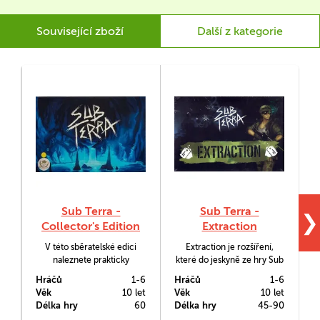
Související zboží
Další z kategorie
Sub Terra -
Sub Terra -
❯
Collector's Edition
Extraction
V této sběratelské edici
Extraction je rozšíření,
naleznete prakticky
které do jeskyně ze hry Sub
p
všechno, co mohlo ke hře
Terra přidává další děsivé
Hráčů
1-6
Hráčů
1-6
H
Sub Terra kdy vyjít a budete
elementy. Například kartu
Věk
10 let
Věk
10 let
V
tak moci prozkoumat její
rychlého živočicha -
Délka hry
60
Délka hry
45-90
D
svět až do hrozivé hloubky.
'skokana'.