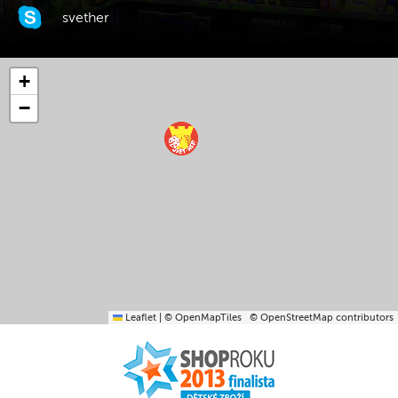
svether
+
−
Leaflet
|
© OpenMapTiles
© OpenStreetMap contributors