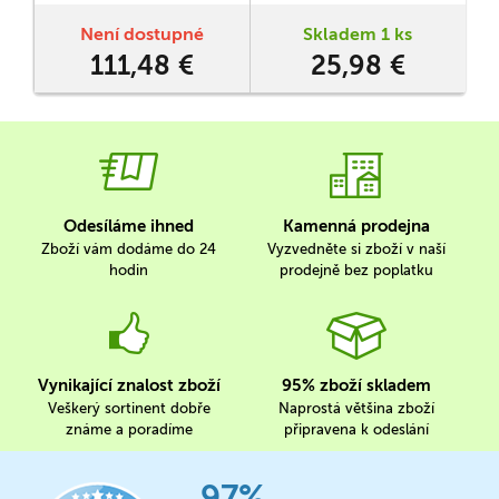
Spolu se základní hrou zde
nalezneme i tři modulární
Není dostupné
Skladem 1 ks
rozšíření, 3 nové postavy
111,48 €
25,98 €
speleologů, nová
nebezpečí, předměty i
herní módy.
Odesíláme ihned
Kamenná prodejna
Zboží vám dodáme do 24
Vyzvedněte si zboží v naší
hodin
prodejně bez poplatku
Vynikající znalost zboží
95% zboží skladem
Veškerý sortinent dobře
Naprostá většina zboží
známe a poradíme
připravena k odeslání
97%