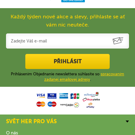
Každý týden nové akce a slevy, přihlaste se ať
vám nic neuteče.
PŘIHLÁSIT
Prihlásením Objednanie newslettera súhlasíte so
spracovaním
zadanej emailovej adresy
.
SVĚT HER PRO VÁS
O nás