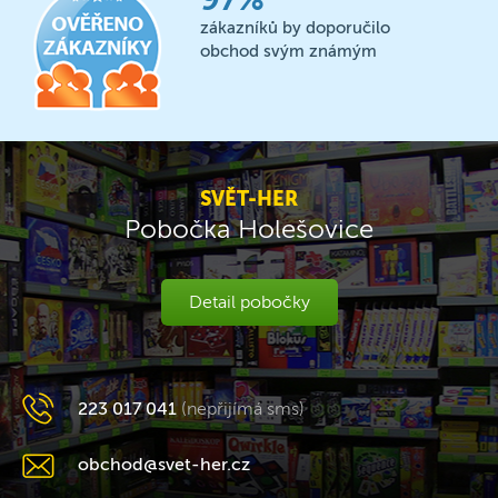
zákazníků by doporučilo
obchod svým známým
SVĚT-HER
Pobočka Holešovice
Detail pobočky
223 017 041
(nepřijímá sms)
obchod@svet-her.cz