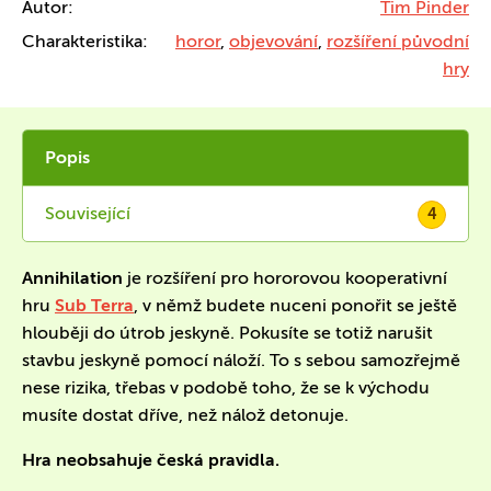
Autor:
Tim Pinder
Charakteristika:
horor
,
objevování
,
rozšíření původní
hry
Popis
Související
4
Annihilation
je rozšíření pro hororovou kooperativní
hru
Sub Terra
, v němž budete nuceni ponořit se ještě
hlouběji do útrob jeskyně. Pokusíte se totiž narušit
stavbu jeskyně pomocí náloží. To s sebou samozřejmě
nese rizika, třebas v podobě toho, že se k východu
musíte dostat dříve, než nálož detonuje.
Hra neobsahuje česká pravidla.