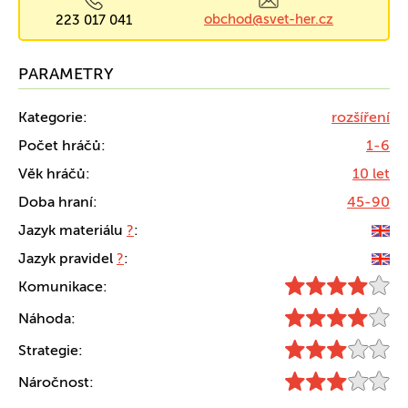
obchod@svet-her.cz
223 017 041
PARAMETRY
Kategorie:
rozšíření
Počet hráčů:
1-6
Věk hráčů:
10 let
Doba hraní:
45-90
Jazyk materiálu
?
:
Jazyk pravidel
?
:
Komunikace:
Náhoda:
Strategie:
Náročnost: