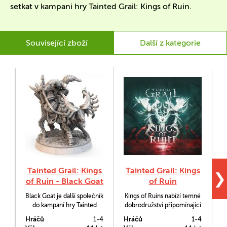
setkat v kampani hry Tainted Grail: Kings of Ruin.
Související zboží
Další z kategorie
Tainted Grail: Kings
Tainted Grail: Kings
❯
of Ruin - Black Goat
of Ruin
Black Goat je další společník
Kings of Ruins nabízí temné
do kampaní hry Tainted
dobrodružství připomínající
Grail: Kings of Ruin.
stolní RPG ve světě Tainted
Hráčů
1-4
Hráčů
1-4
H
Grail.