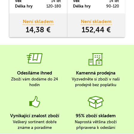
Věk
14 let
Věk
14 let
V
s
Délka hry
120-180
Délka hry
90-120
D
n
Není skladem
Není skladem
14,38 €
152,44 €
v
Odesíláme ihned
Kamenná prodejna
Zboží vám dodáme do 24
Vyzvedněte si zboží v naší
hodin
prodejně bez poplatku
Vynikající znalost zboží
95% zboží skladem
Veškerý sortinent dobře
Naprostá většina zboží
známe a poradíme
připravena k odeslání