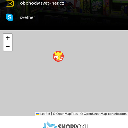
obchod@svet-her.cz
svether
+
−
Leaflet
|
© OpenMapTiles
© OpenStreetMap contributors