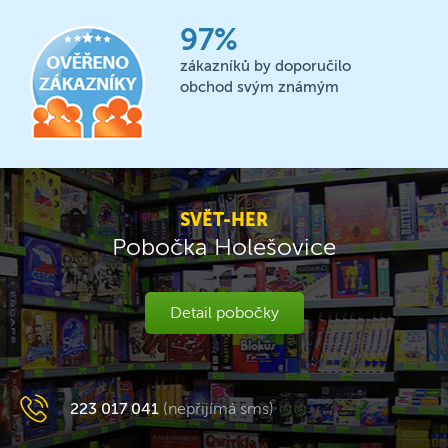
97%
zákazníků by doporučilo
obchod svým známým
SVĚT-HER
Pobočka Holešovice
Detail pobočky
223 017 041
(nepřijímá sms)