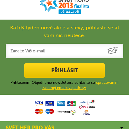
Každý týden nové akce a slevy, přihlaste se ať
vám nic neuteče.
PŘIHLÁSIT
Prihlásením Objednanie newslettera súhlasíte so
spracovaním
zadanej emailovej adresy
.
SVĚT HER PRO VÁS