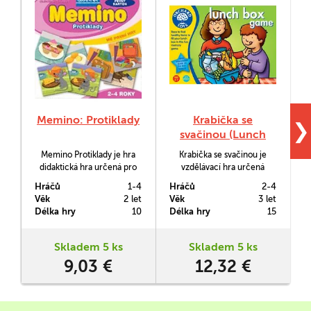
Memino: Protiklady
Krabička se
❯
svačinou (Lunch
box)
Memino Protiklady je hra
Krabička se svačinou je
S
didaktická hra určená pro
vzdělávací hra určená
nejménší hráče ve věku již
dětem již ot tří let. Úkolem
Hráčů
1-4
Hráčů
2-4
H
od dvou let z nové série MÉ
hráčů je co nejrychleji do
Věk
2 let
Věk
3 let
V
PRVNÍ HRY od Grany. Hry
své svačinové krabičky
Délka hry
10
Délka hry
15
D
vynikají svou hratelností a
nasbírat karty se zdravými
kvalitou provedení, které je
potravinami. Hra je
v tomto případě z pevnáho
zaměřena na paměť a
Skladem 5 ks
Skladem 5 ks
a trvanlivého kartonu.
rozpoznávání a
9,03 €
12,32 €
pojmenovávání potravin.