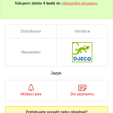
Nákupem získáte
4 bodů
do
věrnostního programu
.
Distributor
Výrobce
Neuveden
Jazyk:
Hlídací pes
Do seznamu
Potřebujete poradit nebo objednat?