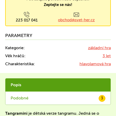
Zeptejte se nás!
obchod@svet-her.cz
223 017 041
PARAMETRY
Kategorie:
základní hra
Věk hráčů:
3 let
Charakteristika:
hlavolamová hra
Popis
Podobné
3
Tangramini
je dětská verze tangramu. Jedná se o