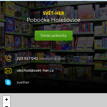
SVĚT-HER
Pobočka Holešovice
Detail pobočky
223 017 041
(nepřijímá sms)
obchod@svet-her.cz
svether
+
−