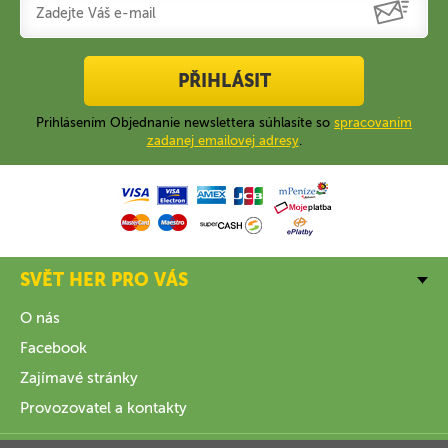
PŘIHLÁSIT
Prihlásením Objednanie newslettera súhlasíte so
spracovaním
zadanej emailovej adresy
.
SVĚT HER PRO VÁS
O nás
Facebook
Zajímavé stránky
Provozovatel a kontakty