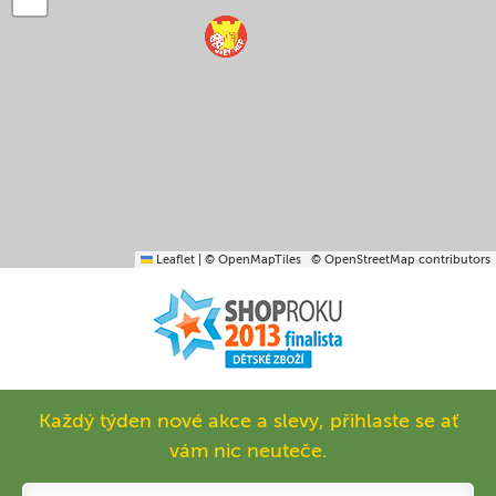
Leaflet
|
© OpenMapTiles
© OpenStreetMap contributors
Každý týden nové akce a slevy, přihlaste se ať
vám nic neuteče.