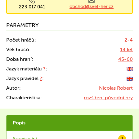
obchod@svet-her.cz
223 017 041
PARAMETRY
Počet hráčů:
2-4
Věk hráčů:
14 let
Doba hraní:
45-60
Jazyk materiálu
?
:
Jazyk pravidel
?
:
Autor:
Nicolas Robert
Charakteristika:
rozšíření původní hry
Popis
Související
1