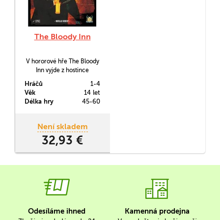
The Bloody Inn
V hororové hře The Bloody
Inn vyjde z hostince
málokdo živý. Místní
Hráčů
1-4
hostinští mají totiž vůči
Věk
14 let
okrádání hostů morální
Délka hry
45-60
zábrany, avšak okrást
mrtvého jim až takové
potíže nedělá. Stačí najít
Není skladem
mezi hosty komplice,
32,93 €
vyhnout se policii a peníze
se jen pohrnou.
Odesíláme ihned
Kamenná prodejna