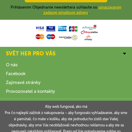
Prihlásením Objednanie newslettera súhlasíte so
spracovaním
zadanej emailovej adresy
.
SVĚT HER PRO VÁS
O nás
Facebook
Zajímavé stránky
Provozovatel a kontakty
VŠE O NÁKUPU
Aby web fungoval, ako má
Pre čo najlepší zážitok z nakupovania – aby fungovalo vyhľadávanie, aby sme
si pamätali, čo máte v košíku, aby ste jednoducho zistili stav Vašej
INFORMACE
objednávky, aby sme Vás neobťažovali nevhodnou reklamou a aby ste sa
nemuseli zakaždým prihlasovať. Preto od Vás potrebujeme súhlas so