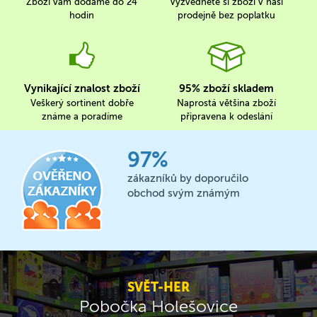
Zboží vám dodáme do 24
Vyzvedněte si zboží v naší
hodin
prodejně bez poplatku
Vynikající znalost zboží
95% zboží skladem
Veškerý sortinent dobře
Naprostá většina zboží
známe a poradíme
připravena k odeslání
97%
zákazníků by doporučilo
obchod svým známým
SVĚT-HER
Pobočka Holešovice