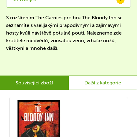
S rozšířením The Carnies pro hru The Bloody Inn se
seznámíte s všelijakými prapodivnými a zajímavými
hosty kvůli návštěvě potulné pouti. Nalezneme zde
krotitele medvědů, vousatou ženu, vrhače nožů,
věštkyni a mnohé další.
Související zboží
Další z kategorie