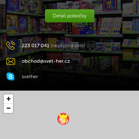
Detail pobočky
223 017 041
(nepřijímá sms)
obchod@svet-her.cz
svether
+
−