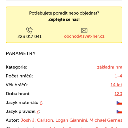
Potřebujete poradit nebo objednat?
Zeptejte se nás!
obchod@svet-her.cz
223 017 041
PARAMETRY
Kategorie:
základní hra
Počet hráčů:
1-4
Věk hráčů:
14 let
Doba hraní:
120
Jazyk materiálu
?
:
Jazyk pravidel
?
:
Autor:
Josh J. Carlson
,
Logan Giannini
,
Michael Gernes