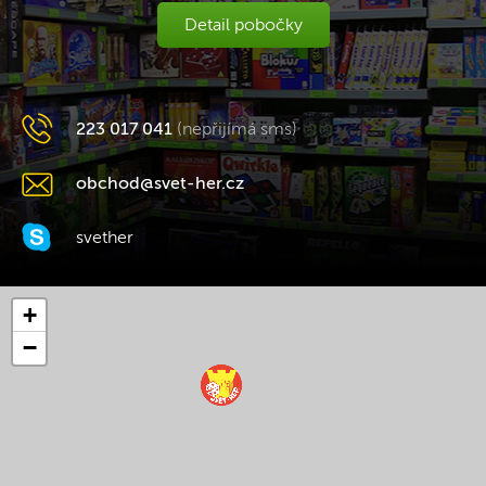
Detail pobočky
223 017 041
(nepřijímá sms)
obchod@svet-her.cz
svether
+
−