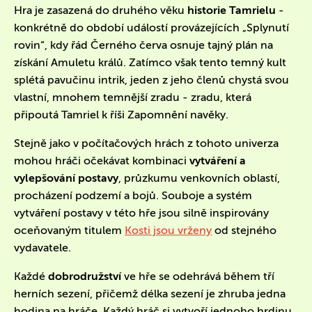
Hra je zasazená do druhého věku
historie Tamrielu
-
konkrétně do období událostí provázejících „Splynutí
rovin“, kdy řád Černého červa osnuje tajný plán na
získání Amuletu králů. Zatímco však tento temný kult
splétá pavučinu intrik, jeden z jeho členů chystá svou
vlastní, mnohem temnější zradu - zradu, která
připoutá Tamriel k říši Zapomnění navěky.
Stejně jako v počítačových hrách z tohoto univerza
mohou hráči očekávat kombinaci
vytváření a
vylepšování postavy
, průzkumu venkovních oblastí,
procházení podzemí a bojů. Souboje a systém
vytváření postavy v této hře jsou silně inspirovány
oceňovaným titulem
Kosti jsou vrženy
od stejného
vydavatele.
Každé
dobrodružství
ve hře se odehrává během tří
herních sezení, přičemž délka sezení je zhruba jedna
hodina na hráče. Každý hráč si vytvoří jednoho hrdinu