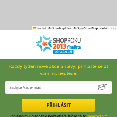
Leaflet
|
© OpenMapTiles
© OpenStreetMap contributors
Každý týden nové akce a slevy, přihlaste se ať
vám nic neuteče.
PŘIHLÁSIT
Prihlásením Objednanie newslettera súhlasíte so
spracovaním