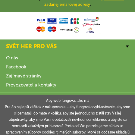
zadanej emailovej adresy
.
SVĚT HER PRO VÁS
O nás
Facebook
Zajímavé stránky
Provozovatel a kontakty
VŠE O NÁKUPU
Aby web fungoval, ako má
Pre čo najlepší zážitok z nakupovania – aby fungovalo vyhľadávanie, aby sme
si pamätali, čo máte v košíku, aby ste jednoducho zistili stav Vašej
INFORMACE
objednávky, aby sme Vás neobťažovali nevhodnou reklamou a aby ste sa
nemuseli zakaždým prihlasovať. Preto od Vás potrebujeme súhlas so
VAŠE OBJEDNÁVKY
spracovaním súborov cookies, tj malých súborov, ktoré sa dočasne ukladajú