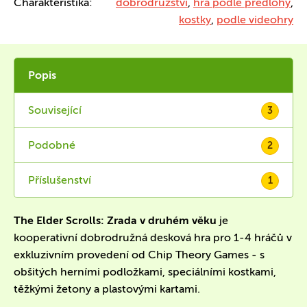
Charakteristika:
dobrodružství
,
hra podle předlohy
,
kostky
,
podle videohry
Popis
Související
3
Podobné
2
Příslušenství
1
The Elder Scrolls: Zrada v druhém věku
je
kooperativní dobrodružná desková hra pro 1-4 hráčů v
exkluzivním provedení od Chip Theory Games - s
obšitých herními podložkami, speciálními kostkami,
těžkými žetony a plastovými kartami.