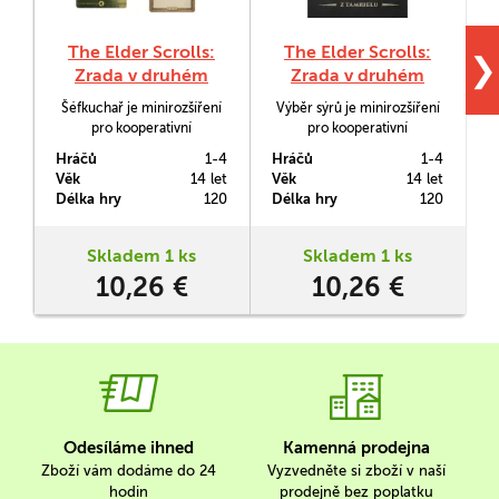
The Elder Scrolls:
The Elder Scrolls:
❯
Zrada v druhém
Zrada v druhém
věku - Šéfkuchař
věku - Výběr sýrů
Šéfkuchař je minirozšíření
Výběr sýrů je minirozšíření
pro kooperativní
pro kooperativní
k
dobrodružnou hru The
dobrodružnou hru The
h
Hráčů
1-4
Hráčů
1-4
H
Elder Scrolls: Zrada v
Elder Scrolls: Zrada v
Věk
14 let
Věk
14 let
V
druhém věku
druhém věku
Délka hry
120
Délka hry
120
D
Skladem 1 ks
Skladem 1 ks
10,26 €
10,26 €
Odesíláme ihned
Kamenná prodejna
Zboží vám dodáme do 24
Vyzvedněte si zboží v naší
hodin
prodejně bez poplatku