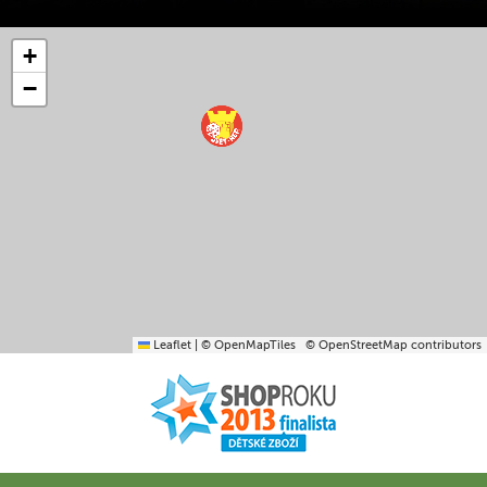
+
−
Leaflet
|
© OpenMapTiles
© OpenStreetMap contributors