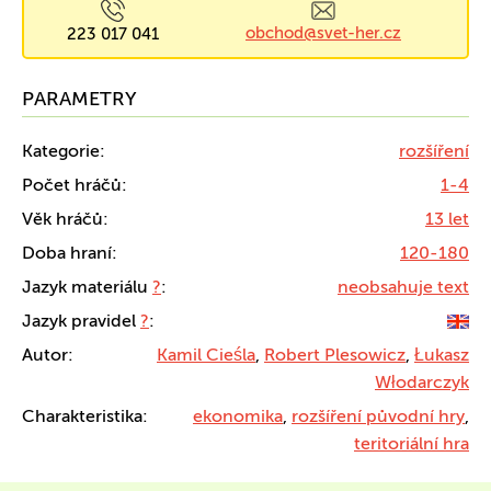
obchod@svet-her.cz
223 017 041
PARAMETRY
Kategorie:
rozšíření
Počet hráčů:
1-4
Věk hráčů:
13 let
Doba hraní:
120-180
Jazyk materiálu
?
:
neobsahuje text
Jazyk pravidel
?
:
Autor:
Kamil Cieśla
,
Robert Plesowicz
,
Łukasz
Włodarczyk
Charakteristika:
ekonomika
,
rozšíření původní hry
,
teritoriální hra