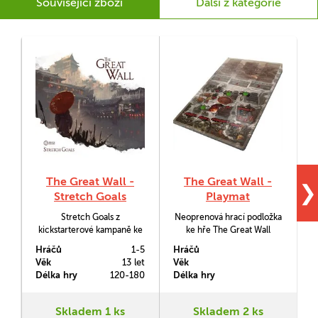
Související zboží
Další z kategorie
The Great Wall -
The Great Wall -
❯
Stretch Goals
Playmat
Stretch Goals z
Neoprenová hrací podložka
kickstarterové kampaně ke
ke hře The Great Wall
hře The Great Wall (Velká
(Velká čínská zeď).
h
Hráčů
1-5
Hráčů
H
čínská zeď) obsahuje
Věk
13 let
Věk
V
rozšíření pro pátého hráče,
p
Délka hry
120-180
Délka hry
D
rozšíření Ancient
Chronicles, Genghis Khan a
k
Rat.
Skladem 1 ks
Skladem 2 ks