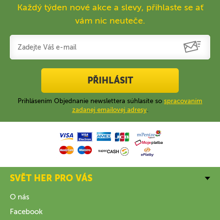
Každý týden nové akce a slevy, přihlaste se ať
vám nic neuteče.
PŘIHLÁSIT
Prihlásením Objednanie newslettera súhlasíte so
spracovaním
zadanej emailovej adresy
.
SVĚT HER PRO VÁS
O nás
Facebook