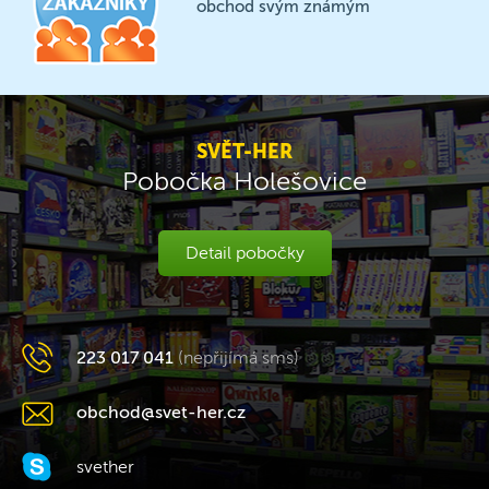
obchod svým známým
SVĚT-HER
Pobočka Holešovice
Detail pobočky
223 017 041
(nepřijímá sms)
obchod@svet-her.cz
svether