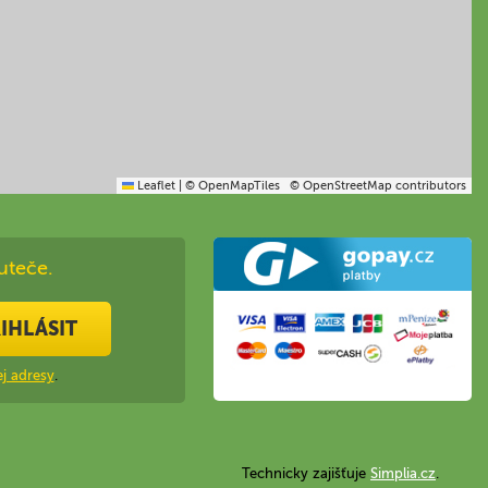
Leaflet
|
© OpenMapTiles
© OpenStreetMap contributors
uteče.
IHLÁSIT
j adresy
.
Technicky zajišťuje
Simplia.cz
.