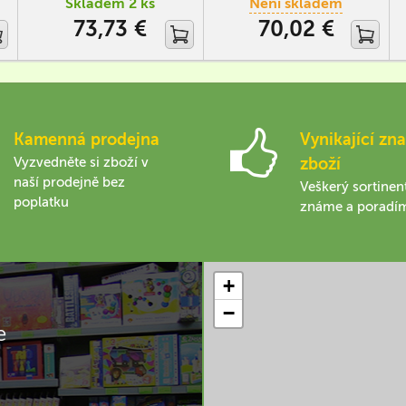
Skladem 2 ks
Není skladem
73,73 €
70,02 €
Kamenná prodejna
Vynikající zna
Vyzvedněte si zboží v
zboží
naší prodejně bez
Veškerý sortinen
poplatku
známe a poradí
+
−
e