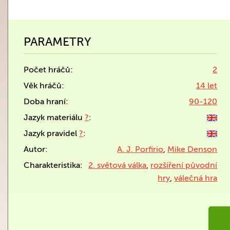
PARAMETRY
Počet hráčů:
2
Věk hráčů:
14 let
Doba hraní:
90-120
Jazyk materiálu
?
:
Jazyk pravidel
?
:
Autor:
A. J. Porfirio
,
Mike Denson
Charakteristika:
2. světová válka
,
rozšíření původní
hry
,
válečná hra