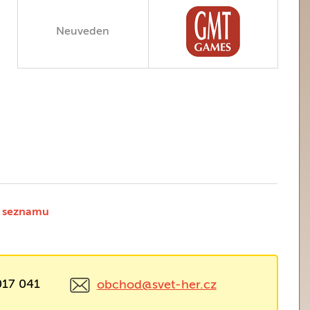
Neuveden
 seznamu
017 041
obchod@svet-her.cz