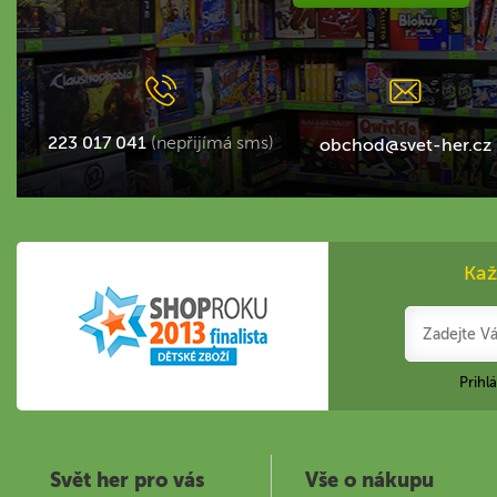
223 017 041
(nepřijímá sms)
obchod@svet-her.cz
Kaž
Prihl
Svět her pro vás
Vše o nákupu