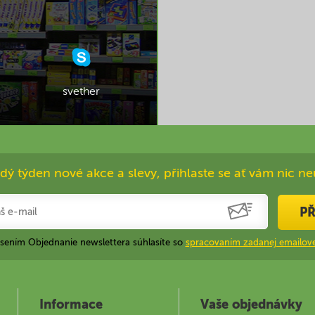
svether
dý týden nové akce a slevy, přihlaste se ať vám nic ne
PŘ
ásením Objednanie newslettera súhlasíte so
spracovaním zadanej emailove
Informace
Vaše objednávky