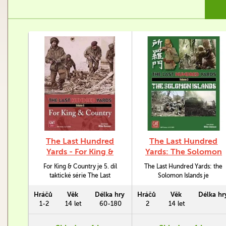
The Last Hundred
The Last Hundred
Yards - For King &
Yards: The Solomon
Country
Islands
For King & Country je 5. díl
The Last Hundred Yards: the
taktické série The Last
Solomon Islands je
Hundred Yards. S ním se
druhoválečná taktická hra
zúčastníte jedné z
zaměřená na bojovou úlohu
Hráčů
Věk
Délka hry
Hráčů
Věk
Délka hr
nejdůležitějších fází 2.
iniciativy a reakce.
1-2
14 let
60-180
2
14 let
světové války, kdo do ní
vstupují síly Mezinárodního