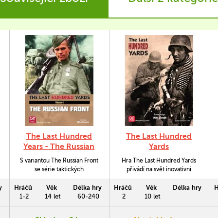
The Last Hundred
The Last Hundred
Years - The Russian
Yards
Front
S variantou The Russian Front
Hra The Last Hundred Yards
se série taktických
přivádí na svět inovativní
druhoválečných her od Mika
systém, který se snaží
Densona The Last Hundred
věrohodně zobrazit chování
y
Hráčů
Věk
Délka hry
Hráčů
Věk
Délka hry
H
Yards vydá na Východní
malých jednotek v bojí 2.
1-2
14 let
60-240
2
10 let
frontu.
světové války.