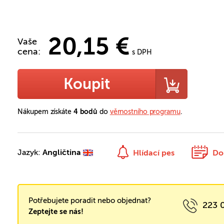
20,15 €
Vaše
cena:
s DPH
Koupit
Nákupem získáte
4 bodů
do
věrnostního programu
.
Jazyk:
Angličtina
Hlídací pes
Do
Potřebujete poradit nebo objednat?
223 
Zeptejte se nás!