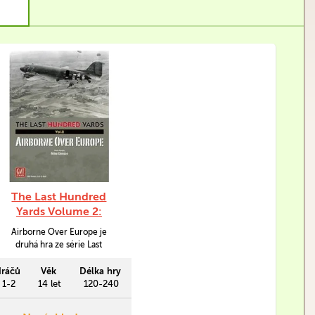
The Last Hundred
Yards Volume 2:
Airborne Over Europe
Airborne Over Europe je
druhá hra ze série Last
Hundred Years od autora Mika
Densona. Obsahuje dvě velké
ráčů
Věk
Délka hry
kampaně, které se věnují
1-2
14 let
120-240
množstvím misí a lokálních
střetů, kterých se zúčastnily