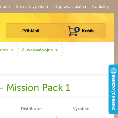
říběh
Seznam výrobců
Doprava a platba
Kontakty
Přihlásit
0
Košík
obia
2. svetová vojna
- Mission Pack 1
Distributor
Výrobce