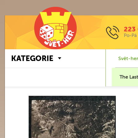
223 
Po-Pá 
KATEGORIE
Svět-her
The Las