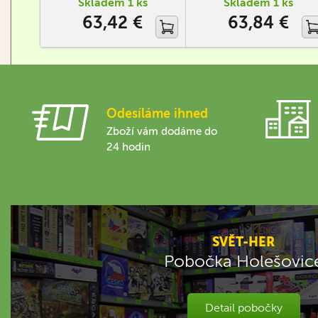
Skladem 1 ks
Skladem 1 ks
společenství.
63,42 €
63,84 €
Odesíláme ihned
Zboží vám dodáme do
24 hodin
SVĚT-HER
Pobočka Holešovic
Detail pobočky